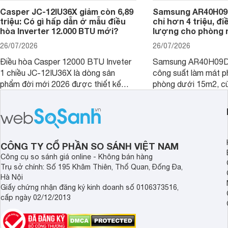
Casper JC-12IU36X giảm còn 6,89
Samsung AR40H09
triệu: Có gì hấp dẫn ở mẫu điều
chỉ hơn 4 triệu, đ
hòa Inverter 12.000 BTU mới?
lượng cho phòng 
26/07/2026
26/07/2026
Điều hòa Casper 12000 BTU Inveter
Samsung AR40H09D
1 chiều JC-12IU36X là dòng sản
công suất làm mát p
phẩm đời mới 2026 được thiết kế
phòng dưới 15m2, cù
cho phòng từ 15 - 20m2, không chỉ
lý là lựa chọn rất đ
sở hữu khả năng làm mát tốt mà còn
phòng ngủ, phòng khá
có giá bán rất hợp lý.
CÔNG TY CỔ PHẦN SO SÁNH VIỆT NAM
Công cụ so sánh giá online - Không bán hàng
Trụ sở chính: Số 195 Khâm Thiên, Thổ Quan, Đống Đa,
Hà Nội
Giấy chứng nhận đăng ký kinh doanh số 0106373516,
cấp ngày 02/12/2013