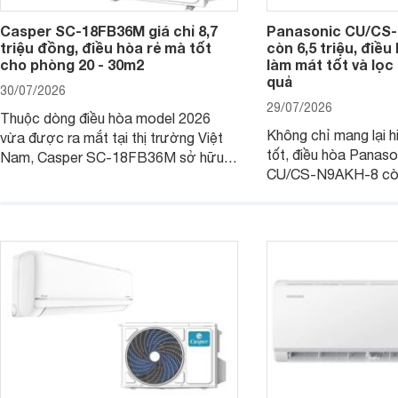
Casper SC-18FB36M giá chỉ 8,7
Panasonic CU/CS-
triệu đồng, điều hòa rẻ mà tốt
còn 6,5 triệu, điề
cho phòng 20 - 30m2
làm mát tốt và lọc 
quả
30/07/2026
29/07/2026
Thuộc dòng điều hòa model 2026
Không chỉ mang lại h
vừa được ra mắt tại thị trường Việt
tốt, điều hòa Panas
Nam, Casper SC-18FB36M sở hữu
CU/CS-N9AKH-8 còn
công suất làm mát 18.000 BTU, phù
với khả năng vận hàn
hợp với các phòng có diện tích từ 20
thụ điện hợp lý và đ
- 30 m2. Bên cạnh khả năng làm mát
trình sử dụng lâu dài.
hiệu quả, sản phẩm còn được trang bị
nhiều tính năng và công nghệ hiện đại.