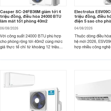
Casper SC-24FB36M giảm tới 4
Electrolux ESV09C6
triệu đồng, điều hòa 24000 BTU
triệu đồng, điều h
làm mát tốt phòng 40m2
điện 5 sao cho ph
06/08/2026
04/08/2026
Với công suất 24000 BTU phù hợp
Thuộc dòng điều hòa 
cho phòng rộng tới 40m2 cùng mức
hệ mới 2026, ESV09
giá thực tế chỉ từ khoảng 12 triệu
hợp nhiều công nghệ 
đồng, Casper SC-24FB36M đang là
nâng cao hiệu quả là
một trong những mẫu điều hòa phổ
điện và vận hành êm 
thông thu hút nhiều sự quan tâm của
thiết bị đang được nh
người tiêu dùng Việt.
giá bán rất dễ chịu.