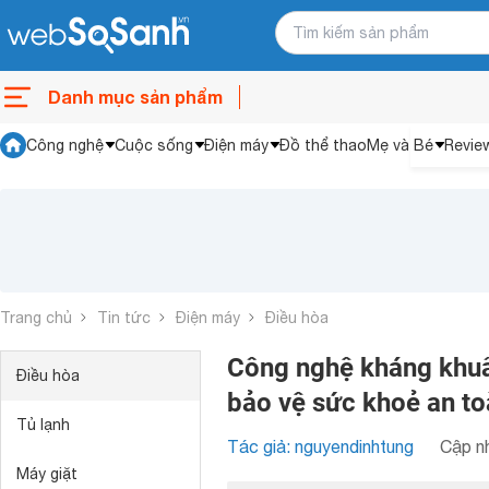
Danh mục sản phẩm
Công nghệ
Cuộc sống
Điện máy
Đồ thể thao
Mẹ và Bé
Revie
Trang chủ
Tin tức
Điện máy
Điều hòa
Công nghệ kháng khuẩn
Điều hòa
bảo vệ sức khoẻ an to
Tủ lạnh
Tác giả: nguyendinhtung
Cập nh
Máy giặt