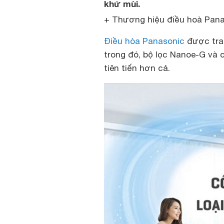
khử mùi.
+ Thương hiệu điều hoà Pan
Điều hòa Panasonic
được tran
trong đó, bộ lọc Nanoe-G và 
tiên tiến hơn cả.