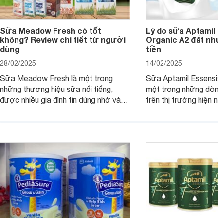
Sữa Meadow Fresh có tốt
Lý do sữa Aptamil
không? Review chi tiết từ người
Organic A2 đắt nh
dùng
tiền
28/02/2025
14/02/2025
Sữa Meadow Fresh là một trong
Sữa Aptamil Essensi
những thương hiệu sữa nổi tiếng,
một trong những dò
được nhiều gia đình tin dùng nhờ vào
trên thị trường hiện 
chất lượng dinh dưỡng và hương vị
phụ huynh khi tìm hi
thơm ngon. Vậy sữa Meadow Fresh
này thường thắc mắc
có tốt không? Thành phần dinh
Aptamil Essensis Org
dưỡng có gì đặc biệt? Giá sữa
hơn so với các dòng
Meadow Fresh trên thị trường hiện
giải đáp câu hỏi này,
nay ra sao? Hãy cùng tìm hiểu ngay.
4 yếu tố sau.