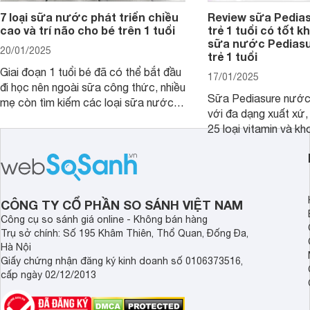
7 loại sữa nước phát triển chiều
Review sữa Pedia
cao và trí não cho bé trên 1 tuổi
trẻ 1 tuổi có tốt k
sữa nước Pedias
20/01/2025
trẻ 1 tuổi
Giai đoạn 1 tuổi bé đã có thể bắt đầu
17/01/2025
đi học nên ngoài sữa công thức, nhiều
Sữa Pediasure nước 
mẹ còn tìm kiếm các loại sữa nước
với đa dạng xuất xứ,
pha sẵn để bổ sung dưỡng chất cho
25 loại vitamin và k
trẻ. Dưới đây là 7 loại sữa nước phát
nhau rất tốt cho sự p
triển chiều cao và trí não cho bé trên
nhất là các bé biếng
1 tuổi tốt mà mẹ bỉm nên lựa chọn.
cân.
CÔNG TY CỔ PHẦN SO SÁNH VIỆT NAM
Công cụ so sánh giá online - Không bán hàng
Trụ sở chính: Số 195 Khâm Thiên, Thổ Quan, Đống Đa,
Hà Nội
Giấy chứng nhận đăng ký kinh doanh số 0106373516,
cấp ngày 02/12/2013