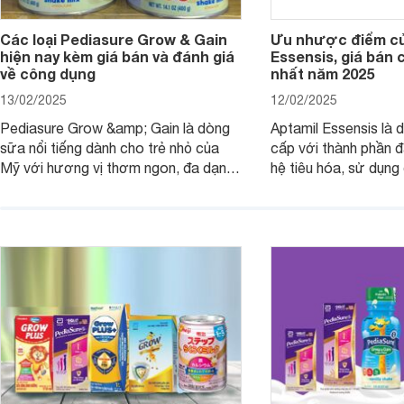
Các loại Pediasure Grow & Gain
Ưu nhược điểm củ
hiện nay kèm giá bán và đánh giá
Essensis, giá bán 
về công dụng
nhất năm 2025
13/02/2025
12/02/2025
Pediasure Grow &amp; Gain là dòng
Aptamil Essensis là
sữa nổi tiếng dành cho trẻ nhỏ của
cấp với thành phần 
Mỹ với hương vị thơm ngon, đa dạng
hệ tiêu hóa, sử dụn
mùi vị giúp trẻ tăng cân và phát triển
có cơ địa nhạy cảm 
chiều cao khỏe mạnh. Bài viết sau sẽ
hóa. Vậy dòng sữa n
giới thiệu cho mẹ các loại sữa
biệt, ưu và nhược đi
Pediasure Grow &amp; Gain hiện nay
cùng Websosanh.vn t
và giá bán của từng loại.
đây.