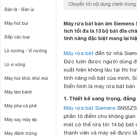
Chuyển tới nội dung chính trong 
Bàn là - Bàn ủi
Máy rửa bát bán âm Siemens S
Máy hút bụi
tích tối đa là 13 bộ bát đĩa 
Bếp các loại
tính năng đặc biệt mang lại hi
Lò nướng - Vỉ nướng
Máy rửa bát
đến từ nhà Sieme
Đức luôn được người dùng đá
Lò vi sóng
xuất hiện không lâu tại thị 
tính năng nổi bật của mình, S
Máy hút khói, khử mùi
Điển hình là
máy rửa bát bán
Máy làm bánh
1. Thiết kế sang trọng, đẳng
Máy pha cà phê
Máy rửa bát Siemens
SN55ZS
phần tô điểm cho không gian
Máy xay, máy ép
mát có thể rửa tới 14 bộ bát
thành viên và máy sẽ được lắ
Máy đánh trứng