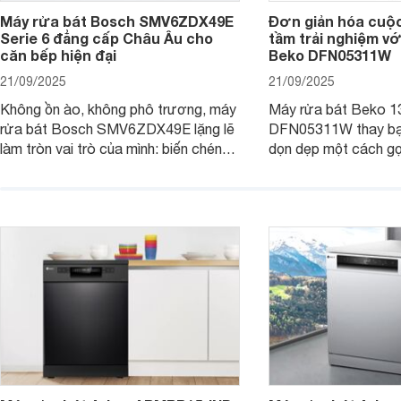
Máy rửa bát Bosch SMV6ZDX49E
Đơn giản hóa cuộ
Serie 6 đẳng cấp Châu Âu cho
tầm trải nghiệm vớ
căn bếp hiện đại
Beko DFN05311W
21/09/2025
21/09/2025
Không ồn ào, không phô trương, máy
Máy rửa bát Beko 1
rửa bát Bosch SMV6ZDX49E lặng lẽ
DFN05311W thay bạn
làm tròn vai trò của mình: biến chén
dọn dẹp một cách gọ
đĩa bẩn thành sáng bóng, và biến căn
và tiết kiệm tối đa 
bếp thành không gian tiện nghi, sang
chỉ là một thiết bị gi
trọng chuẩn châu Âu. Cùng
người bạn đồng hành
Websosanh.vn đi tìm hiểu chi tiết sản
gian bếp của gia đình
phẩm này nhé.
người.