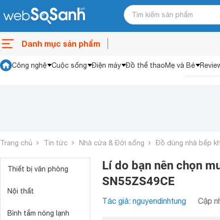
Danh mục sản phẩm
Công nghệ
Cuộc sống
Điện máy
Đồ thể thao
Mẹ và Bé
Revie
Trang chủ
Tin tức
Nhà cửa & Đời sống
Đồ dùng nhà bếp k
Lí do bạn nên chọn m
Thiết bị văn phòng
SN55ZS49CE
Nội thất
Tác giả: nguyendinhtung
Cập nh
Bình tắm nóng lạnh