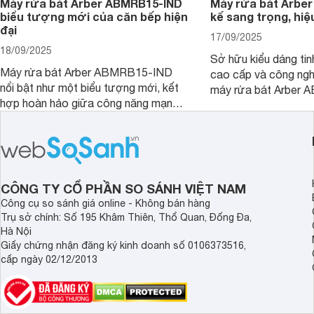
Máy rửa bát Arber ABMRB15-IND
Máy rửa bát Arber
biểu tượng mới của căn bếp hiện
kế sang trọng, hiệ
đại
17/09/2025
18/09/2025
Sở hữu kiểu dáng tinh
Máy rửa bát Arber ABMRB15-IND
cao cấp và công nghệ
nổi bật như một biểu tượng mới, kết
máy rửa bát Arber
hợp hoàn hảo giữa công năng mạnh
chỉ giúp tiết kiệm th
mẽ và thiết kế tinh tế. Đây chính là trợ
điện năng mà còn đả
thủ đắc lực giúp giải phóng đôi tay,
luôn sạch bóng, diệt 
mang lại sự thoải mái và sang trọng
Cùng Websosanh.vn đ
trong từng khoảnh khắc quây quần.
tính năng nổi bật củ
CÔNG TY CỔ PHẦN SO SÁNH VIỆT NAM
Công cụ so sánh giá online - Không bán hàng
Trụ sở chính: Số 195 Khâm Thiên, Thổ Quan, Đống Đa,
Hà Nội
Giấy chứng nhận đăng ký kinh doanh số 0106373516,
cấp ngày 02/12/2013