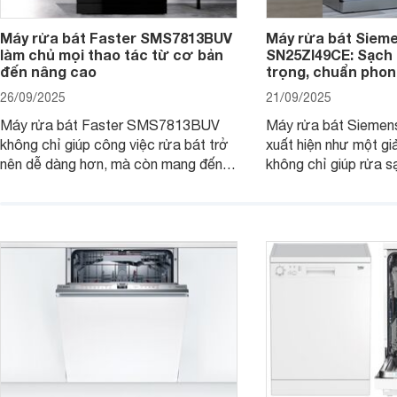
Máy rửa bát Faster SMS7813BUV
Máy rửa bát Siem
làm chủ mọi thao tác từ cơ bản
SN25ZI49CE: Sạch 
đến nâng cao
trọng, chuẩn pho
26/09/2025
21/09/2025
Máy rửa bát Faster SMS7813BUV
Máy rửa bát Sieme
không chỉ giúp công việc rửa bát trở
xuất hiện như một giả
nên dễ dàng hơn, mà còn mang đến
không chỉ giúp rửa 
sự an toàn, tiết kiệm và tiện nghi cho
bát đĩa trong một lầ
căn bếp hiện đại. Cùng Websosanh.vn
còn đem đến sự sang 
đi tìm hiểu những tính năng nổi bật mà
trong từng đường nét
sản phẩm này mang lại nhé.
chúng tôi đi đánh giá
này nhé.