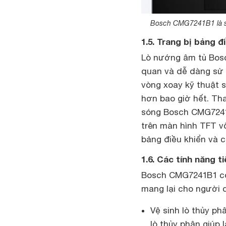
Bosch CMG7241B1 là sản
1.5. Trang bị bảng 
Lò nướng âm tủ Bosc
quan và dễ dàng sử 
vòng xoay kỹ thuật 
hơn bao giờ hết. Tha
sóng Bosch CMG7241
trên màn hình TFT vô
bảng điều khiển và 
1.6. Các tính năng t
Bosch CMG7241B1 còn
mang lại cho người d
Vệ sinh lò thủy p
lò thủy phân giúp