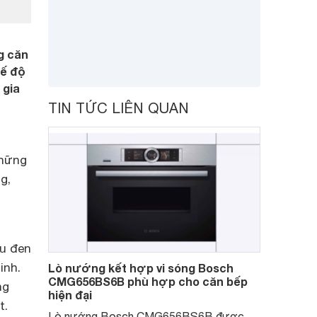
g căn
hế độ
 gia
TIN TỨC LIÊN QUAN
những
g,
u đen
inh.
Lò nướng kết hợp vi sóng Bosch
CMG656BS6B phù hợp cho căn bếp
ng
hiện đại
t.
Lò nướng Bosch CMG656BS6B được