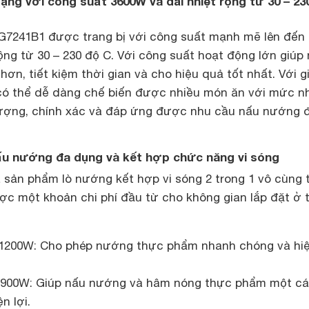
ạng với công suất 3600W và dải nhiệt rộng từ 30 – 23
7241B1 được trang bị với công suất mạnh mẽ lên đến
ộng từ 30 – 230 độ C. Với công suất hoạt động lớn giúp
n, tiết kiệm thời gian và cho hiệu quả tốt nhất. Với gi
 có thể dễ dàng chế biến được nhiều món ăn với mức nh
lượng, chính xác và đáp ứng được nhu cầu nấu nướng 
nấu nướng đa dụng và kết hợp chức năng vi sóng
sản phẩm lò nướng kết hợp vi sóng 2 trong 1 vô cùng 
được một khoản chi phí đầu từ cho không gian lắp đặt ở 
1200W: Cho phép nướng thực phẩm nhanh chóng và hi
g 900W: Giúp nấu nướng và hâm nóng thực phẩm một c
n lợi.