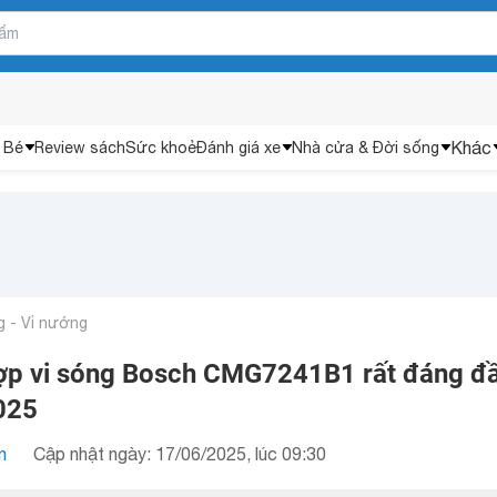
Khác
 Bé
Review sách
Sức khoẻ
Đánh giá xe
Nhà cửa & Đời sống
 - Vỉ nướng
ợp vi sóng Bosch CMG7241B1 rất đáng đ
025
n
Cập nhật ngày: 17/06/2025, lúc 09:30