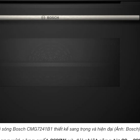
i sóng Bosch CMG7241B1 thiết kế sang trọng và hiện đại (Ảnh: Bosch)