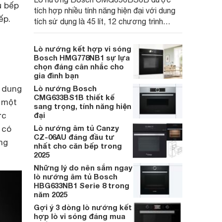
ủ bếp
tích hợp nhiều tính năng hiện đại với dung
ếp.
tích sử dụng là 45 lít, 12 chương trình
nướng, kết nối Home Connect và thiết kế
bên ngoài sang trọng, đem tới trải nghiệm
Lò nướng kết hợp vi sóng
sử dụng tiện nghi cho các gia đình hiện đại.
Bosch HMG778NB1 sự lựa
Cùng Websosanh.vn đi tìm hiểu chi tiết sản
chọn đáng cân nhắc cho
gia đình bạn
phẩm này nhé.
i dung
Lò nướng Bosch
CMG633BS1B thiết kế
c một
sang trọng, tính năng hiện
ợc
đại
Lò nướng âm tủ Canzy
 có
CZ-06AU đáng đầu tư
ng
nhất cho căn bếp trong
2025
Những lý do nên sắm ngay
lò nướng âm tủ Bosch
HBG633NB1 Serie 8 trong
năm 2025
Gợi ý 3 dòng lò nướng kết
hợp lò vi sóng đáng mua