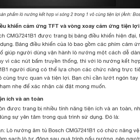
 phẩm lò nướng kết hợp vi sóng 2 trong 1 vô cùng tiện lợi (Ảnh: Bos
điều khiển cảm ứng TFT và vòng xoay cảm ứng tiện lợi
h CMG7241B1 được trang bị bảng điều khiển hiện đại, 
dụng. Bảng điều khiển của lò bao gồm các phím cảm ứ
số giúp người dùng vận hành lò nướng một cách dễ dà
y vì các nút bấm truyền thống, thì với lò nướng kết hợp
B1 người dùng có thể lựa chọn các chức năng trực ti
 cùng trực quan và tiện lợi. Bạn chỉ cần lướt ngón tay 
chạm nhẹ để xác nhận cài đặt mong muốn.
iện ích và an toàn
 được trang bị nhiều tính năng tiện ích và an toàn, 
ùng sự yên tâm trong quá trình sử dụng. Đó là:
hân: Lò nướng âm tủ Bosch CMG7241B1 có chức năng vệ
 làm sạch lò tự động sau quá trình nấu nướng, nên ngườ