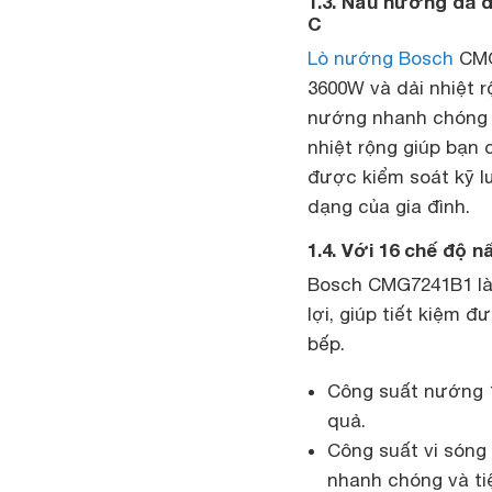
1.3. Nấu nướng đa d
C
Lò nướng Bosch
CMG
3600W và dải nhiệt r
nướng nhanh chóng hơ
nhiệt rộng giúp bạn
được kiểm soát kỹ 
dạng của gia đình.
1.4. Với 16 chế độ 
Bosch CMG7241B1 là 
lợi, giúp tiết kiệm 
bếp.
Công suất nướng 
quả.
Công suất vi són
nhanh chóng và tiệ