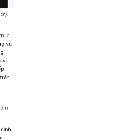
ch).
trực
ng và
ng
 vi
ếp
trên
nhằm
 sinh
i