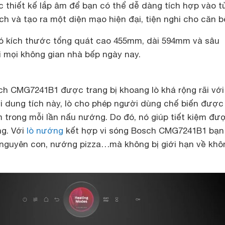
c thiết kế lắp âm để bạn có thể dễ dàng tích hợp vào t
ích và tạo ra một diện mạo hiện đại, tiện nghi cho căn b
 kích thước tổng quát cao 455mm, dài 594mm và sâu
 mọi không gian nhà bếp ngày nay.
h CMG7241B1 được trang bị khoang lò khá rộng rãi vớ
 Với dung tích này, lò cho phép người dùng chế biến đượ
 trong mỗi lần nấu nướng. Do đó, nó giúp tiết kiệm đư
ng. Với
lò nướng
kết hợp vi sóng Bosch CMG7241B1 bạn
nguyên con, nướng pizza…mà không bị giới hạn về khô