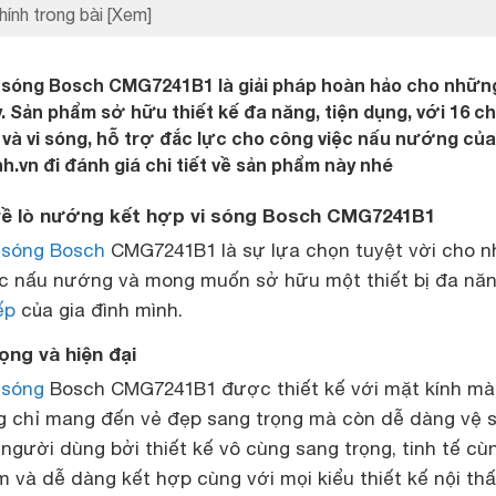
hính trong bài
[Xem]
 sóng Bosch CMG7241B1 là giải pháp hoàn hảo cho nhữn
y. Sản phẩm sở hữu thiết kế đa năng, tiện dụng, với 16 c
à vi sóng, hỗ trợ đắc lực cho công việc nấu nướng của
.vn đi đánh giá chi tiết về sản phẩm này nhé
t về lò nướng kết hợp vi sóng Bosch CMG7241B1
 sóng Bosch
CMG7241B1 là sự lựa chọn tuyệt vời cho 
iệc nấu nướng và mong muốn sở hữu một thiết bị đa năn
ếp
của gia đình mình.
rọng và hiện đại
 sóng
Bosch CMG7241B1 được thiết kế với mặt kính mà
g chỉ mang đến vẻ đẹp sang trọng mà còn dễ dàng vệ s
người dùng bởi thiết kế vô cùng sang trọng, tinh tế cù
 và dễ dàng kết hợp cùng với mọi kiểu thiết kế nội thấ