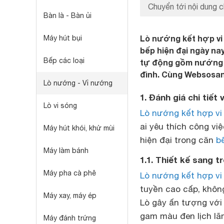
Chuyển tới nội dung c
Bàn là - Bàn ủi
Lò nướng kết hợp vi
Máy hút bụi
bếp hiện đại ngày na
Bếp các loại
tự động gồm nướng v
đình. Cùng Websosanh
Lò nướng - Vỉ nướng
1. Đánh giá chi tiế
Lò vi sóng
Lò nướng kết hợp vi
ai yêu thích công v
Máy hút khói, khử mùi
hiện đại trong căn
b
Máy làm bánh
1.1. Thiết kế sang t
Máy pha cà phê
Lò nướng kết hợp vi
tuyền cao cấp, khôn
Máy xay, máy ép
Lò gây ấn tượng với 
gam màu đen lịch lãm
Máy đánh trứng