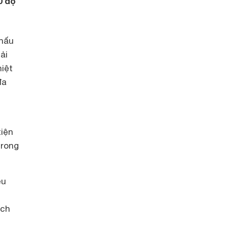
0 độ
 nấu
ải
iệt
đa
tiện
trong
ệu
ách