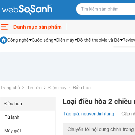
Danh mục sản phẩm
Công nghệ
Cuộc sống
Điện máy
Đồ thể thao
Mẹ và Bé
Revie
Trang chủ
Tin tức
Điện máy
Điều hòa
Loại điều hòa 2 chiều 
Điều hòa
Tác giả: nguyendinhtung
Cập nh
Tủ lạnh
Chuyển tới nội dung chính trong 
Máy giặt