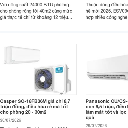
Với công suất 24000 BTU phù hợp
Thuộc dòng điều hòa 
cho phòng rộng tới 40m2 cùng mức
hệ mới 2026, ESV09
giá thực tế chỉ từ khoảng 12 triệu
hợp nhiều công nghệ 
đồng, Casper SC-24FB36M đang là
nâng cao hiệu quả là
một trong những mẫu điều hòa phổ
điện và vận hành êm 
thông thu hút nhiều sự quan tâm của
thiết bị đang được nh
người tiêu dùng Việt.
giá bán rất dễ chịu.
Casper SC-18FB36M giá chỉ 8,7
Panasonic CU/CS-
triệu đồng, điều hòa rẻ mà tốt
còn 6,5 triệu, điề
cho phòng 20 - 30m2
làm mát tốt và lọc 
quả
30/07/2026
29/07/2026