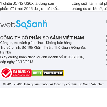
1 chiều JC-12IU36X là dòng sản
công suất làm mát p
phẩm đời mới 2026 được thiết kế
phòng dưới 15m2, cù
cho phòng từ 15 - 20m2, không chỉ
lý là lựa chọn rất đ
sở hữu khả năng làm mát tốt mà còn
phòng ngủ, phòng khá
có giá bán rất hợp lý.
CÔNG TY CỔ PHẦN SO SÁNH VIỆT NAM
Công cụ so sánh giá online - Không bán hàng
Trụ sở chính: Số 195 Khâm Thiên, Thổ Quan, Đống Đa,
Hà Nội
Giấy chứng nhận đăng ký kinh doanh số 0106373516,
cấp ngày 02/12/2013
© 2013 - 2023 Bản quyền thuộc về Công ty cổ phần So Sánh Việt Nam