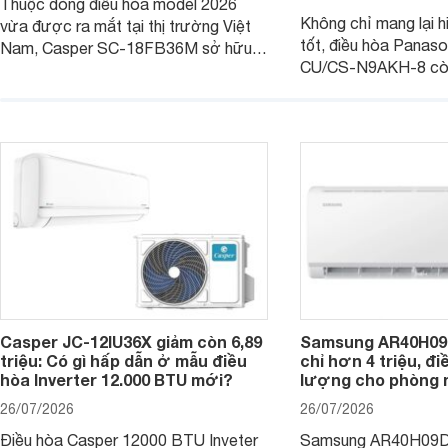
Thuộc dòng điều hòa model 2026
Không chỉ mang lại h
vừa được ra mắt tại thị trường Việt
tốt, điều hòa Panas
Nam, Casper SC-18FB36M sở hữu
CU/CS-N9AKH-8 còn
công suất làm mát 18.000 BTU, phù
với khả năng vận hàn
hợp với các phòng có diện tích từ 20
thụ điện hợp lý và đ
- 30 m2. Bên cạnh khả năng làm mát
trình sử dụng lâu dài.
hiệu quả, sản phẩm còn được trang bị
nhiều tính năng và công nghệ hiện đại.
Casper JC-12IU36X giảm còn 6,89
Samsung AR40H09
triệu: Có gì hấp dẫn ở mẫu điều
chỉ hơn 4 triệu, đ
hòa Inverter 12.000 BTU mới?
lượng cho phòng 
26/07/2026
26/07/2026
Điều hòa Casper 12000 BTU Inveter
Samsung AR40H09D