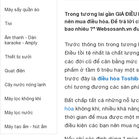
Máy sấy quần áo
Trong tương lai gần GIÁ ĐIỀU 
nên mua điều hòa. Để trả lời c
Tivi
bao nhiêu ?" Websosanh.vn đư
Âm thanh - Dàn
karaoke - Amply
Trước thông tin trong tương 
Điều tồi tệ nhất là chất lượn
Thiết bị sưởi
các đời cũ để cân bằng mức g
phẩm ở tầm 6 triệu hay một s
Quạt điện
điều hòa Toshib
trước đây là
Cây nước nóng lạnh
chỉ tương đương các sản ph
Máy lọc không khí
Bất chấp tất cả những nỗ lực
hòa
không khí, nhiều khả năng
Máy lọc nước
thời gian để mua được một má
điều kiện các bạn nên mua ng
Máy tạo ẩm - hút ẩm
Nếu chỉ xác định dùng 1 mùa