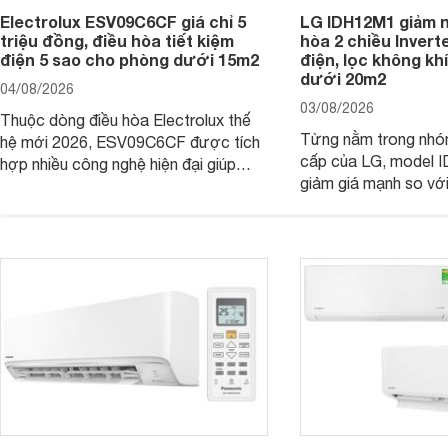
Electrolux ESV09C6CF giá chỉ 5
LG IDH12M1 giảm n
triệu đồng, điều hòa tiết kiệm
hòa 2 chiều Inverte
điện 5 sao cho phòng dưới 15m2
điện, lọc không kh
dưới 20m2
04/08/2026
03/08/2026
Thuộc dòng điều hòa Electrolux thế
Từng nằm trong nhó
hệ mới 2026, ESV09C6CF được tích
cấp của LG, model 
hợp nhiều công nghệ hiện đại giúp
giảm giá mạnh so vớ
nâng cao hiệu quả làm mát, tiết kiệm
bán, giúp người dùng
điện và vận hành êm ái. Đồng thời,
tiếp cận một mẫu điề
thiết bị đang được nhiều đại lý đưa ra
được trang bị nhiều 
giá bán rất dễ chịu.
đại.