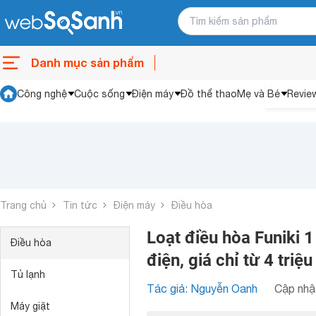
Danh mục sản phẩm
Công nghệ
Cuộc sống
Điện máy
Đồ thể thao
Mẹ và Bé
Revie
Trang chủ
Tin tức
Điện máy
Điều hòa
Loạt điều hòa Funiki 1
Điều hòa
điện, giá chỉ từ 4 triệ
Tủ lạnh
Tác giả: Nguyễn Oanh
Cập nhật
Máy giặt