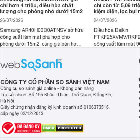
chỉ hơn 4 triệu, điều hòa chất
chỉ còn từ 5,09 tri
lượng cho phòng nhỏ dưới 15m2
kiệm điện, lọc bụi
26/07/2026
24/07/2026
Samsung AR40H09D0ATNSV sở hữu
Điều hòa Daikin
công suất làm mát phù hợp cho
FTKF25XVMV/RKF2
phòng dưới 15m2, cùng giá bán hợp
công suất làm mát 
lý là lựa chọn rất đáng cân nhắc cho
hợp với phòng ngủ v
phòng ngủ, phòng khách gia đình.
nhỏ dưới 15 m2. Hiệ
được nhiều đại lý giả
người tiêu dùng dễ t
CÔNG TY CỔ PHẦN SO SÁNH VIỆT NAM
Công cụ so sánh giá online - Không bán hàng
Trụ sở chính: Số 195 Khâm Thiên, Thổ Quan, Đống Đa,
Hà Nội
Giấy chứng nhận đăng ký kinh doanh số 0106373516,
cấp ngày 02/12/2013