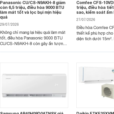
Panasonic CU/CS-N9AKH-8 giảm
Comfee CFS-10VDM
còn 6,5 triệu, điều hòa 9000 BTU
triệu, điều hòa tiế
làm mát tốt và lọc bụi mịn hiệu
sao, kiểm soát ẩm 
quả
27/07/2026
29/07/2026
Điều hòa Comfee 
Không chỉ mang lại hiệu quả làm mát
thiết kế phù hợp ch
tốt, điều hòa Panasonic 9000 BTU
diện tích dưới 15m².
CU/CS-N9AKH-8 còn gây ấn tượng
hữu công nghệ Invert
với khả năng vận hành êm ái, mức tiêu
điện, sản phẩm còn 
thụ điện hợp lý và độ bền trong quá
soát độ ẩm hiệu quả 
trình sử dụng lâu dài.
năng hiện đại, trong k
mức giá dễ tiếp cận.
Samsung AR40H09D0ATNSV giá
Daikin FTKF25XV