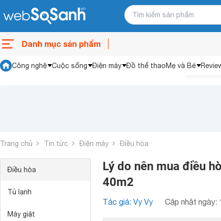
Danh mục sản phẩm
Công nghệ
Cuộc sống
Điện máy
Đồ thể thao
Mẹ và Bé
Revie
Trang chủ
Tin tức
Điện máy
Điều hòa
Lý do nên mua điều 
Điều hòa
40m2
Tủ lạnh
Tác giả: Vy Vy
Cập nhật ngày: 
Máy giặt