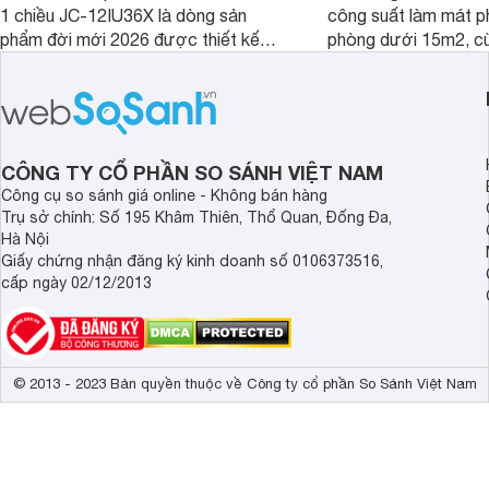
1 chiều JC-12IU36X là dòng sản
công suất làm mát p
phẩm đời mới 2026 được thiết kế
phòng dưới 15m2, cù
cho phòng từ 15 - 20m2, không chỉ
lý là lựa chọn rất đ
sở hữu khả năng làm mát tốt mà còn
phòng ngủ, phòng khá
có giá bán rất hợp lý.
CÔNG TY CỔ PHẦN SO SÁNH VIỆT NAM
Công cụ so sánh giá online - Không bán hàng
Trụ sở chính: Số 195 Khâm Thiên, Thổ Quan, Đống Đa,
Hà Nội
Giấy chứng nhận đăng ký kinh doanh số 0106373516,
cấp ngày 02/12/2013
© 2013 - 2023 Bản quyền thuộc về Công ty cổ phần So Sánh Việt Nam