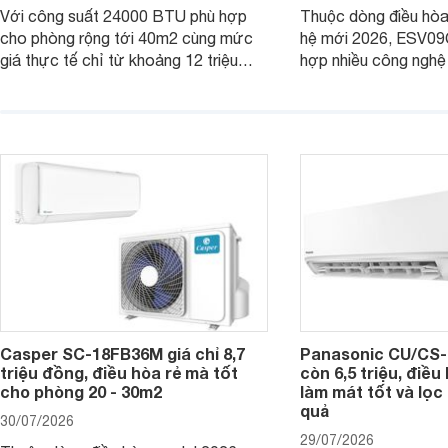
Với công suất 24000 BTU phù hợp
Thuộc dòng điều hòa 
cho phòng rộng tới 40m2 cùng mức
hệ mới 2026, ESV09
giá thực tế chỉ từ khoảng 12 triệu
hợp nhiều công nghệ 
đồng, Casper SC-24FB36M đang là
nâng cao hiệu quả là
một trong những mẫu điều hòa phổ
điện và vận hành êm 
thông thu hút nhiều sự quan tâm của
thiết bị đang được nh
người tiêu dùng Việt.
giá bán rất dễ chịu.
Casper SC-18FB36M giá chỉ 8,7
Panasonic CU/CS-
triệu đồng, điều hòa rẻ mà tốt
còn 6,5 triệu, điề
cho phòng 20 - 30m2
làm mát tốt và lọc 
quả
30/07/2026
29/07/2026