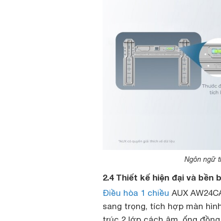
Ngôn ngữ th
2.4 Thiết kế hiện đại và bền b
Điều hòa 1 chiều
AUX AW24CAA
sang trọng, tích hợp màn hình
trúc 2 lớp cách âm, ống đồng