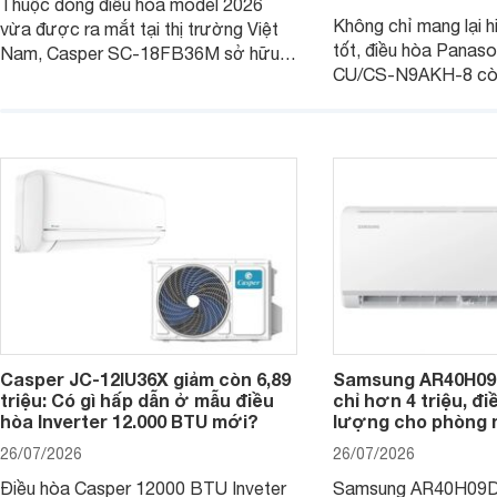
Thuộc dòng điều hòa model 2026
Không chỉ mang lại h
vừa được ra mắt tại thị trường Việt
tốt, điều hòa Panas
Nam, Casper SC-18FB36M sở hữu
CU/CS-N9AKH-8 còn
công suất làm mát 18.000 BTU, phù
với khả năng vận hàn
hợp với các phòng có diện tích từ 20
thụ điện hợp lý và đ
- 30 m2. Bên cạnh khả năng làm mát
trình sử dụng lâu dài.
hiệu quả, sản phẩm còn được trang bị
nhiều tính năng và công nghệ hiện đại.
Casper JC-12IU36X giảm còn 6,89
Samsung AR40H09
triệu: Có gì hấp dẫn ở mẫu điều
chỉ hơn 4 triệu, đ
hòa Inverter 12.000 BTU mới?
lượng cho phòng 
26/07/2026
26/07/2026
Điều hòa Casper 12000 BTU Inveter
Samsung AR40H09D