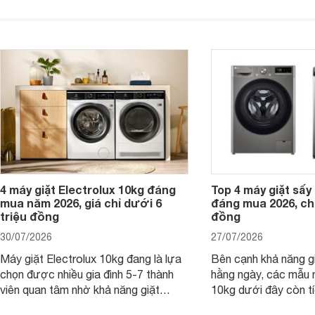
đại lý bán với mức giá hấp dẫn, trở
giặt hiện đại, mang 
thành lựa chọn phù hợp cho các gia
sạch hiệu quả, giảm 
đình Việt đang tìm kiếm một mẫu máy
vệ quần áo tốt hơn s
giặt cửa trên 9kg.
giặt.
4 máy giặt Electrolux 10kg đáng
Top 4 máy giặt sấy 
mua năm 2026, giá chỉ dưới 6
đáng mua 2026, chỉ
triệu đồng
đồng
30/07/2026
27/07/2026
Máy giặt Electrolux 10kg đang là lựa
Bên cạnh khả năng g
chọn được nhiều gia đình 5-7 thành
hằng ngày, các mẫu 
viên quan tâm nhờ khả năng giặt
10kg dưới đây còn t
được lượng quần áo lớn, tích hợp
năng sấy khô tiện lợi,