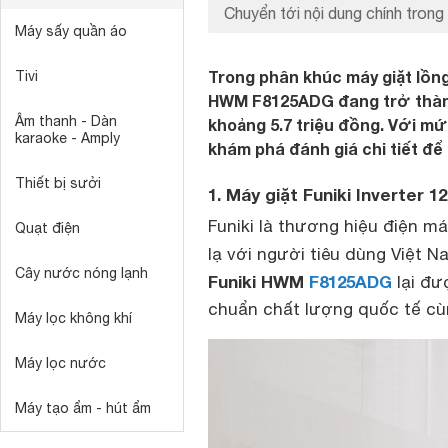
Chuyển tới nội dung chính trong 
Máy sấy quần áo
Trong phân khúc máy giặt lồng 
Tivi
HWM F8125ADG đang trở thàn
Âm thanh - Dàn
khoảng 5.7 triệu đồng. Với m
karaoke - Amply
khám phá đánh giá chi tiết để 
Thiết bị sưởi
1. Máy giặt Funiki Inverter
Funiki là thương hiệu điện m
Quạt điện
lạ với người tiêu dùng Việt N
Cây nước nóng lạnh
Funiki HWM
F8125ADG
lại đư
chuẩn chất lượng quốc tế cù
Máy lọc không khí
Máy lọc nước
Máy tạo ẩm - hút ẩm