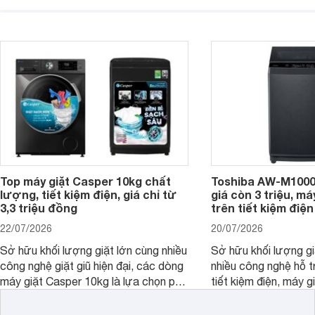
nhiều công nghệ chăm sóc vải và
pháp hữu ích cho gia
mức giá ngày càng dễ tiếp cận. Dưới
ngày mưa kéo dài h
đây là 4 mẫu máy giặt Electrolux 10kg
đặc trưng tại nước t
nổi bật trong tầm giá 5–6 triệu đồng.
Top máy giặt Casper 10kg chất
Toshiba AW-M1000
lượng, tiết kiệm điện, giá chỉ từ
giá còn 3 triệu, má
3,3 triệu đồng
trên tiết kiệm điện
22/07/2026
20/07/2026
Sở hữu khối lượng giặt lớn cùng nhiều
Sở hữu khối lượng gi
công nghệ giặt giũ hiện đại, các dòng
nhiều công nghệ hỗ t
máy giặt Casper 10kg là lựa chọn phù
tiết kiệm điện, máy 
hợp cho những gia đình đông thành
M1000FV(MK) là lựa
viên.
nhắc cho các gia đình