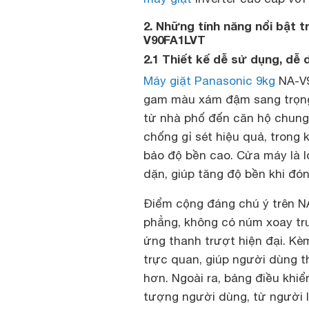
2. Những tính năng nổi bật 
V90FA1LVT
2.1 Thiết kế dễ sử dụng, dễ 
Máy giặt Panasonic 9kg
NA-V9
gam màu xám đậm sang trọng,
từ nhà phố đến căn hộ chung 
chống gỉ sét hiệu quả, trong 
bảo độ bền cao. Cửa máy là l
dặn, giúp tăng độ bền khi đón
Điểm cộng đáng chú ý trên NA
phẳng, không có núm xoay tr
ứng thanh trượt hiện đại. Kèm
trực quan, giúp người dùng t
hơn. Ngoài ra, bảng điều khiể
tượng người dùng, từ người l