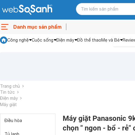
Danh mục sản phẩm
Công nghệ
Cuộc sống
Điện máy
Đồ thể thao
Mẹ và Bé
Revie
Trang chủ
Tin tức
Điện máy
Máy giặt
Máy giặt Panasonic 9k
Điều hòa
chọn " ngon - bổ - rẻ"
Tủ lạnh