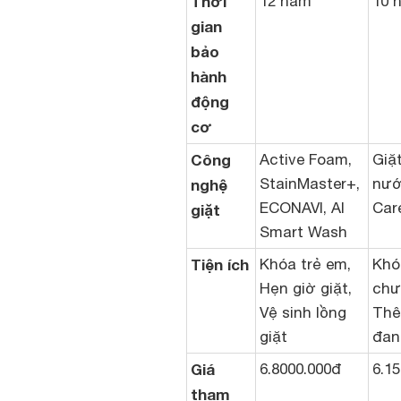
Thời
12 năm
10 
gian
bảo
hành
động
cơ
Công
Active Foam,
Giặ
StainMaster+,
nướ
nghệ
ECONAVI, AI
Car
giặt
Smart Wash
Tiện ích
Khóa trẻ em,
Khó
Hẹn giờ giặt,
chư
Vệ sinh lồng
Thê
giặt
đan
Giá
6.8000.000đ
6.1
tham