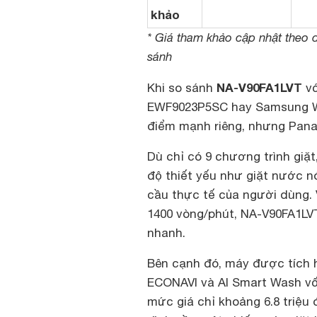
khảo
* Giá tham khảo cập nhật theo 
sánh
NA-V90FA1LVT
Khi so sánh
vớ
EWF9023P5SC hay Samsung W
điểm mạnh riêng, nhưng Panas
Dù chỉ có 9 chương trình giặt
độ thiết yếu như giặt nước n
cầu thực tế của người dùng. V
1400 vòng/phút, NA-V90FA1LVT
nhanh.
Bên cạnh đó, máy được tích 
ECONAVI và AI Smart Wash vốn
mức giá chỉ khoảng 6.8 triệu 