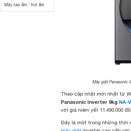
Máy tạo ẩm - hút ẩm
Máy giặt Panasonic 
Theo cập nhật mới nhất từ W
Panasonic Inverter 9kg
NA-V
với giá niêm yết 11.490.000 đ
Đây là một trong những thời
máy giặt
inverter cao cấp với