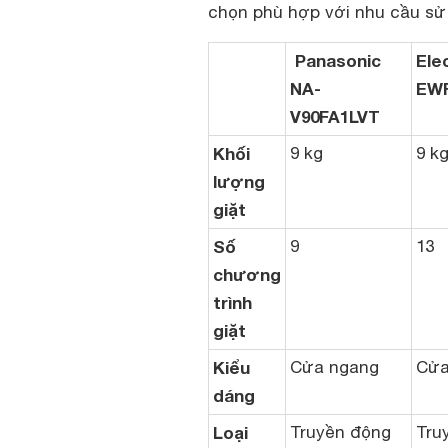
chọn phù hợp với nhu cầu sử 
Panasonic
Ele
NA-
EW
V90FA1LVT
Khối
9 kg
9 k
lượng
giặt
Số
9
13
chương
trình
giặt
Kiểu
Cửa ngang
Cửa
dáng
Loại
Truyền động
Tru