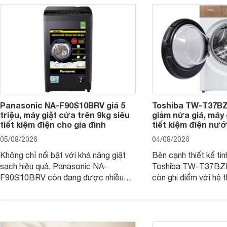
Panasonic NA-F90S10BRV giá 5
Toshiba TW-T37B
triệu, máy giặt cửa trên 9kg siêu
giảm nửa giá, máy
tiết kiệm điện cho gia đình
tiết kiệm điện nướ
05/08/2026
04/08/2026
Không chỉ nổi bật với khả năng giặt
Bên cạnh thiết kế tin
sạch hiệu quả, Panasonic NA-
Toshiba TW-T37B
F90S10BRV còn đang được nhiều
còn ghi điểm với hệ 
đại lý bán với mức giá hấp dẫn, trở
giặt hiện đại, mang 
thành lựa chọn phù hợp cho các gia
sạch hiệu quả, giảm 
đình Việt đang tìm kiếm một mẫu máy
vệ quần áo tốt hơn s
giặt cửa trên 9kg.
giặt.