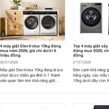
4 máy giặt Electrolux 10kg đáng
Top 4 máy giặt sấy 
mua năm 2026, giá chỉ dưới 6
đáng mua 2026, chỉ
triệu đồng
đồng
30/07/2026
27/07/2026
Máy giặt Electrolux 10kg đang là lựa
Bên cạnh khả năng g
chọn được nhiều gia đình 5-7 thành
hằng ngày, các mẫu 
viên quan tâm nhờ khả năng giặt
10kg dưới đây còn t
được lượng quần áo lớn, tích hợp
năng sấy khô tiện lợi,
nhiều công nghệ chăm sóc vải và
pháp hữu ích cho gia
mức giá ngày càng dễ tiếp cận. Dưới
ngày mưa kéo dài h
đây là 4 mẫu máy giặt Electrolux 10kg
đặc trưng tại nước t
nổi bật trong tầm giá 5–6 triệu đồng.