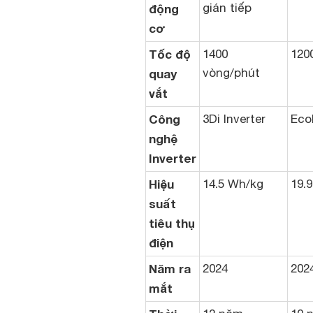
gián tiếp
động
cơ
Tốc độ
1400
120
vòng/phút
quay
vắt
Công
3Di Inverter
Eco
nghệ
Inverter
Hiệu
14.5 Wh/kg
19.
suất
tiêu thụ
điện
Năm ra
2024
202
mắt