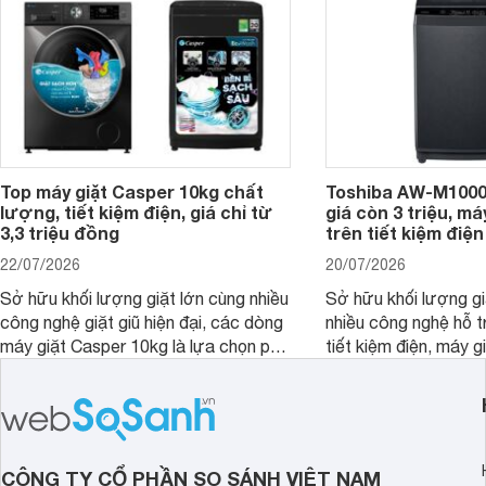
Top máy giặt Casper 10kg chất
Toshiba AW-M1000
lượng, tiết kiệm điện, giá chỉ từ
giá còn 3 triệu, má
3,3 triệu đồng
trên tiết kiệm điện
22/07/2026
20/07/2026
Sở hữu khối lượng giặt lớn cùng nhiều
Sở hữu khối lượng gi
công nghệ giặt giũ hiện đại, các dòng
nhiều công nghệ hỗ t
máy giặt Casper 10kg là lựa chọn phù
tiết kiệm điện, máy 
hợp cho những gia đình đông thành
M1000FV(MK) là lựa
viên.
nhắc cho các gia đình
bán hiện đã giảm đán
CÔNG TY CỔ PHẦN SO SÁNH VIỆT NAM