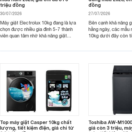
triệu đồng
đồng
30/07/2026
27/07/2026
Máy giặt Electrolux 10kg đang là lựa
Bên cạnh khả năng g
chọn được nhiều gia đình 5-7 thành
hằng ngày, các mẫu 
viên quan tâm nhờ khả năng giặt
10kg dưới đây còn t
được lượng quần áo lớn, tích hợp
năng sấy khô tiện lợi,
nhiều công nghệ chăm sóc vải và
pháp hữu ích cho gia
mức giá ngày càng dễ tiếp cận. Dưới
ngày mưa kéo dài h
đây là 4 mẫu máy giặt Electrolux 10kg
đặc trưng tại nước t
nổi bật trong tầm giá 5–6 triệu đồng.
Top máy giặt Casper 10kg chất
Toshiba AW-M1000
lượng, tiết kiệm điện, giá chỉ từ
giá còn 3 triệu, má