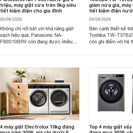
triệu, máy giặt cửa trên 9kg siêu
giảm nửa giá, máy
tiết kiệm điện cho gia đình
tiết kiệm điện nướ
05/08/2026
04/08/2026
Không chỉ nổi bật với khả năng giặt
Bên cạnh thiết kế tin
sạch hiệu quả, Panasonic NA-
Toshiba TW-T37B
F90S10BRV còn đang được nhiều
còn ghi điểm với hệ 
đại lý bán với mức giá hấp dẫn, trở
giặt hiện đại, mang 
thành lựa chọn phù hợp cho các gia
sạch hiệu quả, giảm 
đình Việt đang tìm kiếm một mẫu máy
vệ quần áo tốt hơn s
giặt cửa trên 9kg.
giặt.
4 máy giặt Electrolux 10kg đáng
Top 4 máy giặt sấy 
mua năm 2026, giá chỉ dưới 6
đáng mua 2026, chỉ