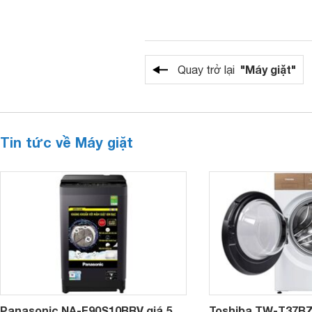
"Máy giặt"
Quay trở lại
Tin tức về Máy giặt
Panasonic NA-F90S10BRV giá 5
Toshiba TW-T37B