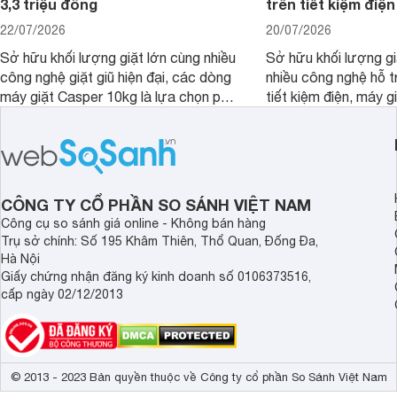
3,3 triệu đồng
trên tiết kiệm điện
22/07/2026
20/07/2026
Sở hữu khối lượng giặt lớn cùng nhiều
Sở hữu khối lượng gi
công nghệ giặt giũ hiện đại, các dòng
nhiều công nghệ hỗ t
máy giặt Casper 10kg là lựa chọn phù
tiết kiệm điện, máy 
hợp cho những gia đình đông thành
M1000FV(MK) là lựa
viên.
nhắc cho các gia đình
bán hiện đã giảm đán
CÔNG TY CỔ PHẦN SO SÁNH VIỆT NAM
Công cụ so sánh giá online - Không bán hàng
Trụ sở chính: Số 195 Khâm Thiên, Thổ Quan, Đống Đa,
Hà Nội
Giấy chứng nhận đăng ký kinh doanh số 0106373516,
cấp ngày 02/12/2013
© 2013 - 2023 Bản quyền thuộc về Công ty cổ phần So Sánh Việt Nam