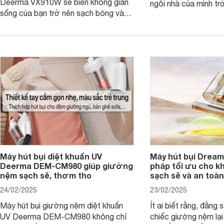
Deerma VX910W sẽ biến không gian
ngôi nhà của mình tr
sống của bạn trở nên sạch bóng và
chỉ trong tích tắc, 
thơm tho chỉ trong tích tắc. Hãy cùng
tốn quá nhiều công 
Websosanh.vn khám phá những điều
Websosanh.vn đi tìm h
kỳ diệu mà máy hút bụi Deerma
phẩm này nhé.
VX910W mang lại!
Máy hút bụi diệt khuẩn UV
Máy hút bụi Dream
Deerma DEM-CM980 giúp giường
pháp tối ưu cho k
nệm sạch sẽ, thơm tho
sạch sẽ và an toàn
24/02/2025
23/02/2025
Máy hút bụi giường nệm diệt khuẩn
Ít ai biết rằng, đằng
UV Deerma DEM-CM980 không chỉ
chiếc giường nệm lại