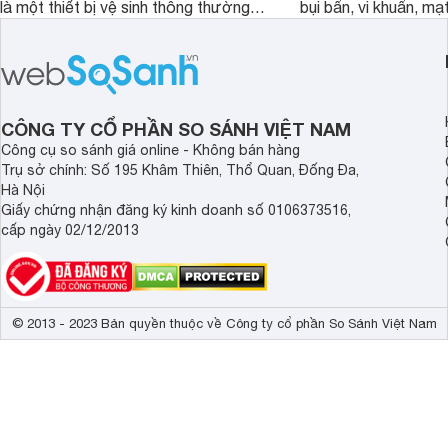
là một thiết bị vệ sinh thông thường,
bụi bẩn, vi khuẩn, mạ
mà còn là một trợ thủ đắc lực với
nhân gây dị ứng. Hiể
thiết kế thông minh, tối ưu hóa trải
Dreame đã cho ra m
nghiệm người dùng. Cùng
bụi giường nệm D20 
Websosanh.vn đi tìm hiểu chi tiết sản
mạnh vượt trội, mang
phẩm nhé.
tối ưu cho không gia
CÔNG TY CỔ PHẦN SO SÁNH VIỆT NAM
an toàn.
Công cụ so sánh giá online - Không bán hàng
Trụ sở chính: Số 195 Khâm Thiên, Thổ Quan, Đống Đa,
Hà Nội
Giấy chứng nhận đăng ký kinh doanh số 0106373516,
cấp ngày 02/12/2013
© 2013 - 2023 Bản quyền thuộc về Công ty cổ phần So Sánh Việt Nam