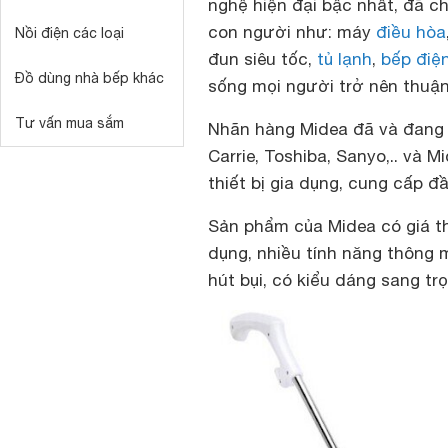
nghệ hiện đại bậc nhất, đã c
con người như: máy
điều hòa
Nồi điện các loại
đun siêu tốc,
tủ lạnh
,
bếp điệ
Đồ dùng nhà bếp khác
sống mọi người trở nên thuận
Tư vấn mua sắm
Nhãn hàng Midea đã và đang l
Carrie, Toshiba, Sanyo,.. và
thiết bị gia dụng, cung cấp 
Sản phẩm của Midea có giá thà
dụng, nhiều tính năng thông m
hút bụi, có kiểu dáng sang tr