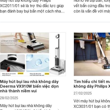
Máy hút bụi không dây Philips
Nỗi lo về bụi bẩn, lô
XC2011/01 sẽ là trợ thủ đắc lực giúp
vết bẩn cứng đầu tr
bạn đánh bay bụi bẩn một cách nhanh
còn là vấn đề với má
chóng, mang đến không gian sống
dây Panasonic MC-
sạch sẽ và thoáng đãng. Cùng
thiết kế thông minh 
Websosanh.vn đi tìm hiểu những tính
tiến, chiếc máy này s
năng nổi bật của sản phẩm này nhé.
ngóc ngách, trả lại 
gian sống sạch sẽ và
Máy hút bụi lau nhà không dây
Tìm hiểu chi tiết m
Deerma VX910W biến việc dọn
không dây Philips
nhà thành niềm vui
27/02/2025
28/02/2025
Với máy hút bụi khôn
Máy hút bụi lau nhà không dây
XC3031/01 bạn có th