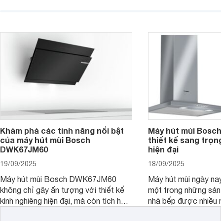
cơm ấm áp. Nhưng mùi khói, dầu mỡ
trong lành, sạch tho
đôi khi lại khiến không gian trở nên
vẫn giữ cho không gi
ngột ngạt. Đó là lúc bộ ba máy hút
gàng, thanh lịch. C
mùi Sunhouse SHB72095-MD,
đi tìm hiểu chi tiết 
SHB72011-MD và SHB72103-MD
phát huy sức mạnh.
Khám phá các tính năng nổi bật
Máy hút mùi Bos
của máy hút mùi Bosch
thiết kế sang trọn
DWK67JM60
hiện đại
19/09/2025
18/09/2025
Máy hút mùi Bosch DWK67JM60
Máy hút mùi ngày na
không chỉ gây ấn tượng với thiết kế
một trong những sả
kính nghiêng hiện đại, mà còn tích hợp
nhà bếp được nhiều 
nhiều tính năng thông minh, mang đến
quan tâm lựa chọn. 