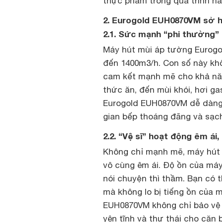
thực phẩm trong quá trình nấ
2. Eurogold EUH0870VM sở 
2.1. Sức mạnh “phi thường”
Máy hút mùi áp tường Eurogo
đến 1400m3/h. Con số này khô
cam kết mạnh mẽ cho khả năn
thức ăn, đến mùi khói, hơi g
Eurogold EUH0870VM dễ dàng 
gian bếp thoáng đãng và sạch
2.2. “Vệ sĩ” hoạt động êm ái
Không chỉ mạnh mẽ, máy hút 
vô cùng êm ái. Độ ồn của má
nói chuyện thì thầm. Bạn có 
mà không lo bị tiếng ồn của m
EUH0870VM không chỉ bảo vệ 
yên tĩnh và thư thái cho căn 