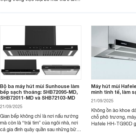
thiết kế bên ngoài đ
hơi nước, khói,.. giúp bầu không khí
hút mạnh mẽ kết hợp 
nên sạch sẽ, thoáng đãng hơn. Một
hiện đại khác. Cùng 
trong các thiết bị được đánh giá cao
tìm hiểu chi tiết sản
trong dòng máy hút mùi nhà Bosch là
sản phẩm máy hút mùi Bosch
DWJ67HM60.
Bộ ba máy hút mùi Sunhouse làm
Máy hút mùi Hafel
bếp sạch thoáng: SHB72095-MD,
mình tinh tế, làm s
SHB72011-MD và SHB72103-MD
21/09/2025
21/09/2025
Không ồn ào khoe d
Gian bếp không chỉ là nơi nấu nướng
chỗ phô trương, máy
mà còn là “trái tim” của ngôi nhà, nơi
Hafele HH-TG90D g
cả gia đình quây quần sau những bữa
“nghệ sĩ thầm lặng” 