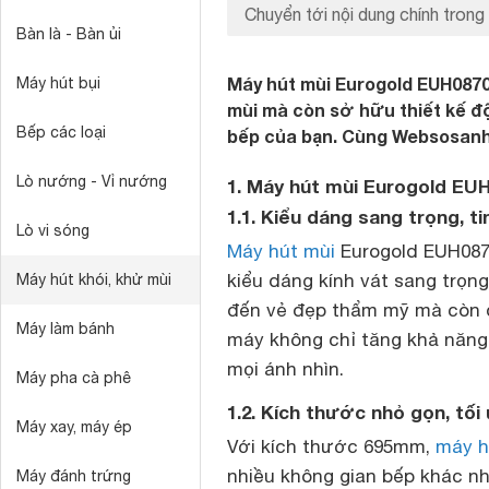
Chuyển tới nội dung chính trong 
Bàn là - Bàn ủi
Máy hút mùi Eurogold EUH087
Máy hút bụi
mùi mà còn sở hữu thiết kế độ
Bếp các loại
bếp của bạn. Cùng Websosanh.
Lò nướng - Vỉ nướng
1. Máy hút mùi Eurogold EU
1.1. Kiểu dáng sang trọng, ti
Lò vi sóng
Máy hút mùi
Eurogold EUH0870
kiểu dáng kính vát sang trọn
Máy hút khói, khử mùi
đến vẻ đẹp thẩm mỹ mà còn dễ
Máy làm bánh
máy không chỉ tăng khả năng
mọi ánh nhìn.
Máy pha cà phê
1.2. Kích thước nhỏ gọn, tối
Máy xay, máy ép
Với kích thước 695mm,
máy h
nhiều không gian bếp khác n
Máy đánh trứng