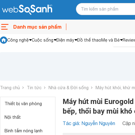
Danh mục sản phẩm
Công nghệ
Cuộc sống
Điện máy
Đồ thể thao
Mẹ và Bé
Revie
Trang chủ
Tin tức
Nhà cửa & Đời sống
Máy hút khói, khử m
Máy hút mùi Eurogold
Thiết bị văn phòng
bếp, thổi bay mùi khó 
Nội thất
Tác giả: Nguyễn Nguyên
Cập n
Bình tắm nóng lạnh