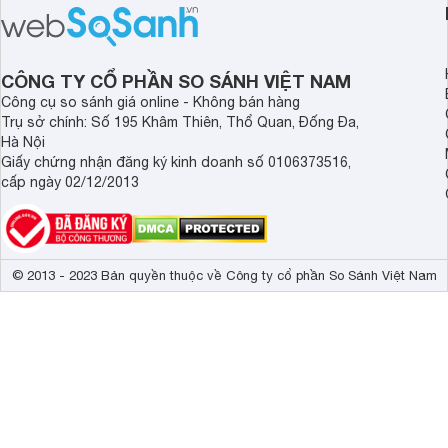
sự tiện nghi và hiệu quả cho căn bếp.
thiết bị nổi bật khôn
Đây chắc chắn sẽ là lựa chọn lý
là máy hút mùi Bo
tưởng cho không gian bếp hiện đại.
Bài viết sau đây sẽ 
review chi tiết về ch
CÔNG TY CỔ PHẦN SO SÁNH VIỆT NAM
này nhé!
Công cụ so sánh giá online - Không bán hàng
Trụ sở chính: Số 195 Khâm Thiên, Thổ Quan, Đống Đa,
Hà Nội
Giấy chứng nhận đăng ký kinh doanh số 0106373516,
cấp ngày 02/12/2013
© 2013 - 2023 Bản quyền thuộc về Công ty cổ phần So Sánh Việt Nam