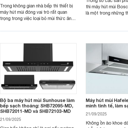
Trong số các sản ph
Trong không gian nhà bếp thì thiết bị
thì máy hút mùi B
máy hút mùi đóng vai trò rất quan
là một trong những th
trọng trong việc loại bỏ mùi thức ăn,
thiết kế bên ngoài đ
hơi nước, khói,.. giúp bầu không khí
hút mạnh mẽ kết hợp 
nên sạch sẽ, thoáng đãng hơn. Một
hiện đại khác. Cùng 
trong các thiết bị được đánh giá cao
tìm hiểu chi tiết sản
trong dòng máy hút mùi nhà Bosch là
sản phẩm máy hút mùi Bosch
DWJ67HM60.
Bộ ba máy hút mùi Sunhouse làm
Máy hút mùi Hafel
bếp sạch thoáng: SHB72095-MD,
mình tinh tế, làm s
SHB72011-MD và SHB72103-MD
21/09/2025
21/09/2025
Không ồn ào khoe d