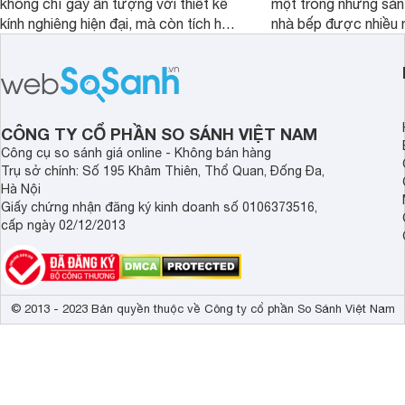
không chỉ gây ấn tượng với thiết kế
một trong những sả
kính nghiêng hiện đại, mà còn tích hợp
nhà bếp được nhiều 
nhiều tính năng thông minh, mang đến
quan tâm lựa chọn. 
sự tiện nghi và hiệu quả cho căn bếp.
thiết bị nổi bật khôn
Đây chắc chắn sẽ là lựa chọn lý
là máy hút mùi Bo
tưởng cho không gian bếp hiện đại.
Bài viết sau đây sẽ 
review chi tiết về ch
CÔNG TY CỔ PHẦN SO SÁNH VIỆT NAM
này nhé!
Công cụ so sánh giá online - Không bán hàng
Trụ sở chính: Số 195 Khâm Thiên, Thổ Quan, Đống Đa,
Hà Nội
Giấy chứng nhận đăng ký kinh doanh số 0106373516,
cấp ngày 02/12/2013
© 2013 - 2023 Bản quyền thuộc về Công ty cổ phần So Sánh Việt Nam