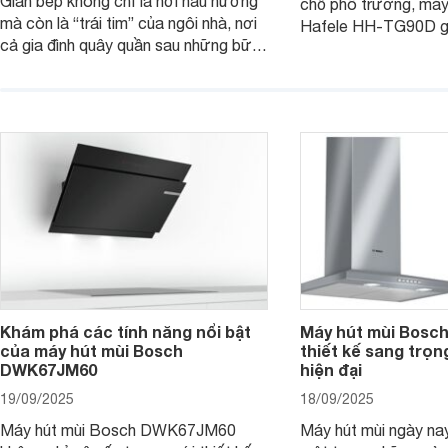
Gian bếp không chỉ là nơi nấu nướng
chỗ phô trương, máy
mà còn là “trái tim” của ngôi nhà, nơi
Hafele HH-TG90D g
cả gia đình quây quần sau những bữa
“nghệ sĩ thầm lặng” 
cơm ấm áp. Nhưng mùi khói, dầu mỡ
trong lành, sạch tho
đôi khi lại khiến không gian trở nên
vẫn giữ cho không gi
ngột ngạt. Đó là lúc bộ ba máy hút
gàng, thanh lịch. C
mùi Sunhouse SHB72095-MD,
đi tìm hiểu chi tiết 
SHB72011-MD và SHB72103-MD
phát huy sức mạnh.
Khám phá các tính năng nổi bật
Máy hút mùi Bos
của máy hút mùi Bosch
thiết kế sang trọn
DWK67JM60
hiện đại
19/09/2025
18/09/2025
Máy hút mùi Bosch DWK67JM60
Máy hút mùi ngày na