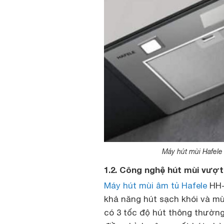
Máy hút mùi Hafele 
1.2. Công nghệ hút mùi vượt 
Máy hút mùi âm tủ Hafele
HH-
khả năng hút sạch khói và m
có 3 tốc độ hút thông thường