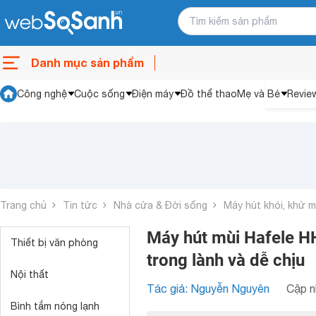
Danh mục sản phẩm
Công nghệ
Cuộc sống
Điện máy
Đồ thể thao
Mẹ và Bé
Revie
Trang chủ
Tin tức
Nhà cửa & Đời sống
Máy hút khói, khử m
Máy hút mùi Hafele H
Thiết bị văn phòng
trong lành và dễ chịu
Nội thất
Tác giả: Nguyễn Nguyên
Cập n
Bình tắm nóng lạnh