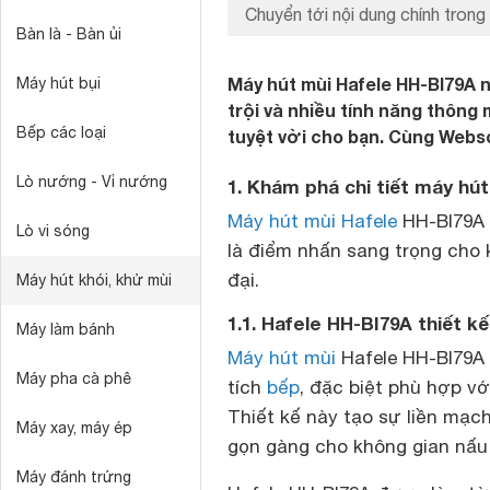
Chuyển tới nội dung chính trong 
Bàn là - Bàn ủi
Máy hút mùi Hafele HH-BI79A nổ
Máy hút bụi
trội và nhiều tính năng thôn
Bếp các loại
tuyệt vời cho bạn. Cùng Webso
Lò nướng - Vỉ nướng
1. Khám phá chi tiết máy hú
Máy hút mùi Hafele
HH-BI79A k
Lò vi sóng
là điểm nhấn sang trọng cho k
đại.
Máy hút khói, khử mùi
1.1. Hafele HH-BI79A thiết kế
Máy làm bánh
Máy hút mùi
Hafele HH-BI79A đ
Máy pha cà phê
tích
bếp
, đặc biệt phù hợp vớ
Thiết kế này tạo sự liền mạch
Máy xay, máy ép
gọn gàng cho không gian nấu
Máy đánh trứng