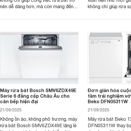
nên dễ dàng hơn, mà còn mang đến
không chỉ giúp rửa 
sự an toàn, tiết kiệm và tiện nghi cho
bát đĩa trong một lầ
căn bếp hiện đại. Cùng Websosanh.vn
còn đem đến sự sang 
đi tìm hiểu những tính năng nổi bật mà
trong từng đường nét
sản phẩm này mang lại nhé.
chúng tôi đi đánh giá
này nhé.
Máy rửa bát Bosch SMV6ZDX49E
Đơn giản hóa cuộ
Serie 6 đẳng cấp Châu Âu cho
tầm trải nghiệm vớ
căn bếp hiện đại
Beko DFN05311W
21/09/2025
21/09/2025
Không ồn ào, không phô trương, máy
Máy rửa bát Beko 1
rửa bát Bosch SMV6ZDX49E lặng lẽ
DFN05311W thay bạn