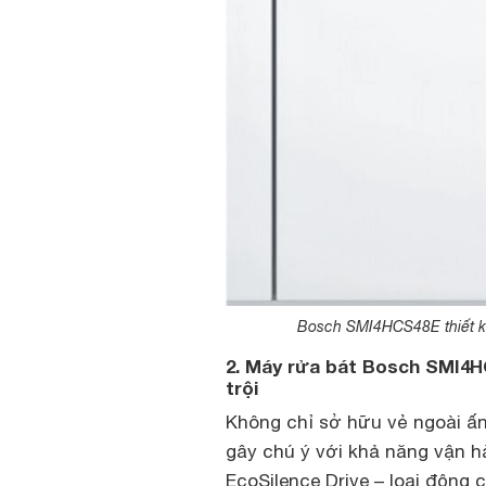
Bosch SMI4HCS48E thiết kế 
2. Máy rửa bát Bosch SMI4H
trội
Không chỉ sở hữu vẻ ngoài ấ
gây chú ý với khả năng vận h
EcoSilence Drive – loại động