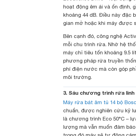
hoạt động êm ái và ổn định, 
khoảng 44 dB. Điều này đặc b
gian mở hoặc khi máy được sử
Bên cạnh đó, công nghệ Acti
mỗi chu trình rửa. Nhờ hệ th
máy chỉ tiêu tốn khoảng 9.5 l
phương pháp rửa truyền thống
phí điện nước mà còn góp phầ
môi trường.
3. Sáu chương trình rửa lin
Máy rửa bát âm tủ 14 bộ Bo
chuẩn, được nghiên cứu kỹ l
là chương trình Eco 50°C – lự
lượng mà vẫn muốn đảm bảo h
trong đó máy sẽ tự động cảm 