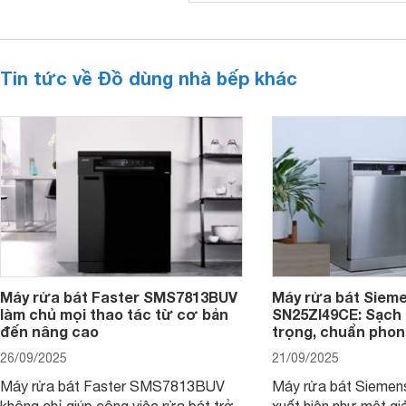
Tin tức về Đồ dùng nhà bếp khác
Máy rửa bát Faster SMS7813BUV
Máy rửa bát Siem
làm chủ mọi thao tác từ cơ bản
SN25ZI49CE: Sạch 
đến nâng cao
trọng, chuẩn pho
26/09/2025
21/09/2025
Máy rửa bát Faster SMS7813BUV
Máy rửa bát Sieme
không chỉ giúp công việc rửa bát trở
xuất hiện như một giả