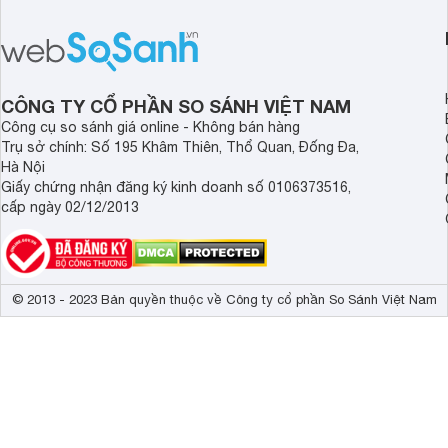
mẽ và thiết kế tinh tế. Đây chính là trợ
điện năng mà còn đả
thủ đắc lực giúp giải phóng đôi tay,
luôn sạch bóng, diệt 
mang lại sự thoải mái và sang trọng
Cùng Websosanh.vn đ
trong từng khoảnh khắc quây quần.
tính năng nổi bật củ
CÔNG TY CỔ PHẦN SO SÁNH VIỆT NAM
Công cụ so sánh giá online - Không bán hàng
Trụ sở chính: Số 195 Khâm Thiên, Thổ Quan, Đống Đa,
Hà Nội
Giấy chứng nhận đăng ký kinh doanh số 0106373516,
cấp ngày 02/12/2013
© 2013 - 2023 Bản quyền thuộc về Công ty cổ phần So Sánh Việt Nam