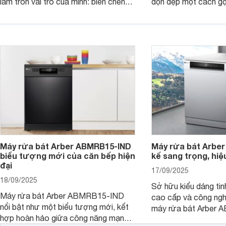
làm tròn vai trò của mình: biến chén
dọn dẹp một cách gọ
đĩa bẩn thành sáng bóng, và biến căn
và tiết kiệm tối đa 
bếp thành không gian tiện nghi, sang
chỉ là một thiết bị gi
trọng chuẩn châu Âu. Cùng
người bạn đồng hành
Websosanh.vn đi tìm hiểu chi tiết sản
gian bếp của gia đình
phẩm này nhé.
người.
Máy rửa bát Arber ABMRB15-IND
Máy rửa bát Arber
biểu tượng mới của căn bếp hiện
kế sang trọng, hiệ
đại
17/09/2025
18/09/2025
Sở hữu kiểu dáng tinh
Máy rửa bát Arber ABMRB15-IND
cao cấp và công nghệ
nổi bật như một biểu tượng mới, kết
máy rửa bát Arber
hợp hoàn hảo giữa công năng mạnh
chỉ giúp tiết kiệm th