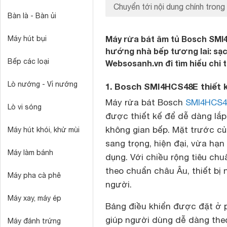
Chuyển tới nội dung chính trong 
Bàn là - Bàn ủi
Máy rửa bát âm tủ Bosch SMI4
Máy hút bụi
hướng nhà bếp tương lai: sạc
Bếp các loại
Websosanh.vn đi tìm hiểu chi 
Lò nướng - Vỉ nướng
1. Bosch SMI4HCS48E thiết k
Máy rửa bát Bosch
SMI4HCS4
Lò vi sóng
được thiết kế để dễ dàng lắp
không gian bếp. Mặt trước củ
Máy hút khói, khử mùi
sang trọng, hiện đại, vừa hạn
Máy làm bánh
dụng. Với chiều rộng tiêu chu
theo chuẩn châu Âu, thiết bị 
Máy pha cà phê
người.
Máy xay, máy ép
Bảng điều khiển được đặt ở ph
giúp người dùng dễ dàng theo
Máy đánh trứng