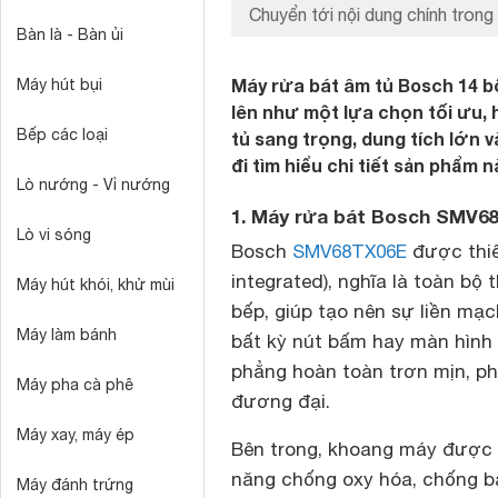
Chuyển tới nội dung chính trong 
Bàn là - Bàn ủi
Máy rửa bát âm tủ Bosch 14 b
Máy hút bụi
lên như một lựa chọn tối ưu, h
Bếp các loại
tủ sang trọng, dung tích lớn 
đi tìm hiểu chi tiết sản phẩm n
Lò nướng - Vỉ nướng
1. Máy rửa bát Bosch SMV68
Lò vi sóng
Bosch
SMV68TX06E
được thiế
integrated), nghĩa là toàn bộ
Máy hút khói, khử mùi
bếp, giúp tạo nên sự liền mạ
Máy làm bánh
bất kỳ nút bấm hay màn hình h
phẳng hoàn toàn trơn mịn, phù
Máy pha cà phê
đương đại.
Máy xay, máy ép
Bên trong, khoang máy được 
năng chống oxy hóa, chống bá
Máy đánh trứng