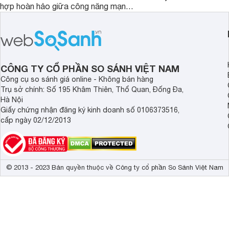
hợp hoàn hảo giữa công năng mạnh
chỉ giúp tiết kiệm th
mẽ và thiết kế tinh tế. Đây chính là trợ
điện năng mà còn đả
thủ đắc lực giúp giải phóng đôi tay,
luôn sạch bóng, diệt 
mang lại sự thoải mái và sang trọng
Cùng Websosanh.vn đ
trong từng khoảnh khắc quây quần.
tính năng nổi bật củ
CÔNG TY CỔ PHẦN SO SÁNH VIỆT NAM
Công cụ so sánh giá online - Không bán hàng
Trụ sở chính: Số 195 Khâm Thiên, Thổ Quan, Đống Đa,
Hà Nội
Giấy chứng nhận đăng ký kinh doanh số 0106373516,
cấp ngày 02/12/2013
© 2013 - 2023 Bản quyền thuộc về Công ty cổ phần So Sánh Việt Nam