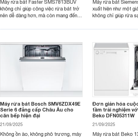
Máy rửa bát Faster SMS7813BUV
Máy rửa bát Sieme
không chỉ giúp công việc rửa bát trở
xuất hiện như một giả
nên dễ dàng hơn, mà còn mang đến
không chỉ giúp rửa 
sự an toàn, tiết kiệm và tiện nghi cho
bát đĩa trong một lầ
căn bếp hiện đại. Cùng Websosanh.vn
còn đem đến sự sang 
đi tìm hiểu những tính năng nổi bật mà
trong từng đường nét
sản phẩm này mang lại nhé.
chúng tôi đi đánh giá
này nhé.
Máy rửa bát Bosch SMV6ZDX49E
Đơn giản hóa cuộ
Serie 6 đẳng cấp Châu Âu cho
tầm trải nghiệm vớ
căn bếp hiện đại
Beko DFN05311W
21/09/2025
21/09/2025
Không ồn ào, không phô trương, máy
Máy rửa bát Beko 1