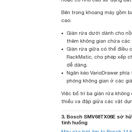
Bên trong khoang máy gồm ba g
cao:
Giàn rửa dưới dành cho nồi,
thêm không gian chứa các 
Giàn rửa giữa có thể điều 
RackMatic, cho phép xếp c
dễ dàng.
Ngăn kéo VarioDrawer phía 
phóng không gian ở các già
Việc bố trí ba giàn rửa không
thiểu va đập giữa các vật dụn
3. Bosch SMV68TX06E sở hữu
tình huống
Máy rửa bát âm tủ Bosch 14