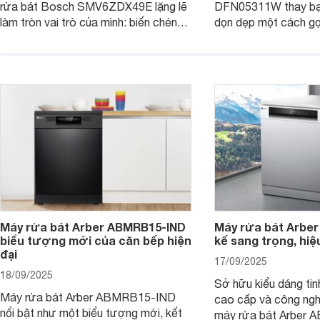
rửa bát Bosch SMV6ZDX49E lặng lẽ
DFN05311W thay bạn
làm tròn vai trò của mình: biến chén
dọn dẹp một cách gọ
đĩa bẩn thành sáng bóng, và biến căn
và tiết kiệm tối đa 
bếp thành không gian tiện nghi, sang
chỉ là một thiết bị gi
trọng chuẩn châu Âu. Cùng
người bạn đồng hành
Websosanh.vn đi tìm hiểu chi tiết sản
gian bếp của gia đình
phẩm này nhé.
người.
Máy rửa bát Arber ABMRB15-IND
Máy rửa bát Arber
biểu tượng mới của căn bếp hiện
kế sang trọng, hiệ
đại
17/09/2025
18/09/2025
Sở hữu kiểu dáng tinh
Máy rửa bát Arber ABMRB15-IND
cao cấp và công nghệ
nổi bật như một biểu tượng mới, kết
máy rửa bát Arber