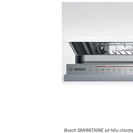
Bosch SMV68TX06E sở hữu chương tr