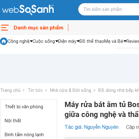
Danh mục sản phẩm
Công nghệ
Cuộc sống
Điện máy
Đồ thể thao
Mẹ và Bé
Revie
Trang chủ
Tin tức
Nhà cửa & Đời sống
Đồ dùng nhà bếp k
Máy rửa bát âm tủ B
Thiết bị văn phòng
giữa công nghệ và th
Nội thất
Tác giả: Nguyễn Nguyên
Cập n
Bình tắm nóng lạnh