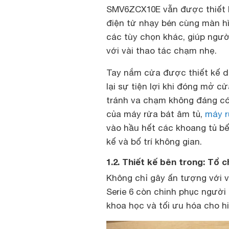
SMV6ZCX10E vẫn được thiết k
điện tử nhạy bén cùng màn hìn
các tùy chọn khác, giúp ngư
với vài thao tác chạm nhẹ.
Tay nắm cửa được thiết kế d
lại sự tiện lợi khi đóng mở c
tránh va chạm không đáng có 
của máy rửa bát âm tủ,
máy r
vào hầu hết các khoang tủ bế
kế và bố trí không gian.
1.2. Thiết kế bên trong: Tổ 
Không chỉ gây ấn tượng với 
Serie 6 còn chinh phục người
khoa học và tối ưu hóa cho hi