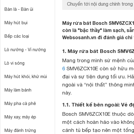
Chuyển tới nội dung chính trong 
Bàn là - Bàn ủi
Máy rửa bát Bosch SMV6ZCX10E
Máy hút bụi
còn là "bậc thầy" làm sạch, s
Bếp các loại
Websosanh.vn đi đánh giá chi 
Lò nướng - Vỉ nướng
1. Máy rửa bát Bosch SMV6Z
Mang trong mình sứ mệnh của
Lò vi sóng
6
SMV6ZCX10E còn sở hữu một t
đại và sự tiện dụng tối ưu. H
Máy hút khói, khử mùi
ngoài và “nội thất” thông mi
Máy làm bánh
này.
Máy pha cà phê
1.1. Thiết kế bên ngoài: Vẻ 
Bosch SMV6ZCX10E thuộc d
Máy xay, máy ép
một cách hoàn hảo vào khôn
cánh tủ bếp tạo nên một tổng
Máy đánh trứng