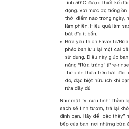
tĩnh 50°C được thiết kế đặc
động. Với mức độ tiếng ồn 
thời điểm nào trong ngày, n
làm phiền. Hiệu quả làm sạ
bát đĩa ít bẩn.
Rửa yêu thích Favorite/Rửa 
phép bạn lưu lại một cài đ
sử dụng. Điều này giúp bạn 
năng “Rửa tráng” (Pre-rins
thức ăn thừa trên bát đĩa 
đó, đặc biệt hữu ích khi b
rửa đầy đủ.
Như một “vị cứu tinh” thầm 
sạch sẽ tinh tươm, trả lại kh
đình bạn. Hãy để “bậc thầy”
bếp của bạn, nơi những bữa ăn