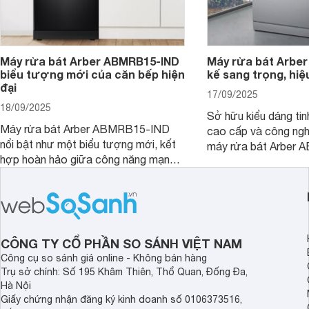
Máy rửa bát Arber ABMRB15-IND
Máy rửa bát Arber
biểu tượng mới của căn bếp hiện
kế sang trọng, hiệ
đại
17/09/2025
18/09/2025
Sở hữu kiểu dáng tinh
Máy rửa bát Arber ABMRB15-IND
cao cấp và công nghệ
nổi bật như một biểu tượng mới, kết
máy rửa bát Arber
hợp hoàn hảo giữa công năng mạnh
chỉ giúp tiết kiệm th
mẽ và thiết kế tinh tế. Đây chính là trợ
điện năng mà còn đả
thủ đắc lực giúp giải phóng đôi tay,
luôn sạch bóng, diệt 
mang lại sự thoải mái và sang trọng
Cùng Websosanh.vn đ
trong từng khoảnh khắc quây quần.
tính năng nổi bật củ
CÔNG TY CỔ PHẦN SO SÁNH VIỆT NAM
Công cụ so sánh giá online - Không bán hàng
Trụ sở chính: Số 195 Khâm Thiên, Thổ Quan, Đống Đa,
Hà Nội
Giấy chứng nhận đăng ký kinh doanh số 0106373516,