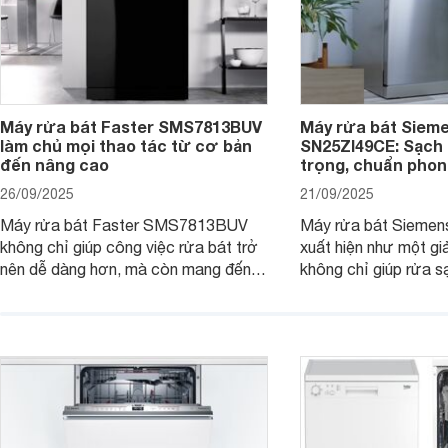
Máy rửa bát Faster SMS7813BUV
Máy rửa bát Siem
làm chủ mọi thao tác từ cơ bản
SN25ZI49CE: Sạch 
đến nâng cao
trọng, chuẩn pho
26/09/2025
21/09/2025
Máy rửa bát Faster SMS7813BUV
Máy rửa bát Sieme
không chỉ giúp công việc rửa bát trở
xuất hiện như một giả
nên dễ dàng hơn, mà còn mang đến
không chỉ giúp rửa 
sự an toàn, tiết kiệm và tiện nghi cho
bát đĩa trong một lầ
căn bếp hiện đại. Cùng Websosanh.vn
còn đem đến sự sang 
đi tìm hiểu những tính năng nổi bật mà
trong từng đường nét
sản phẩm này mang lại nhé.
chúng tôi đi đánh giá
này nhé.