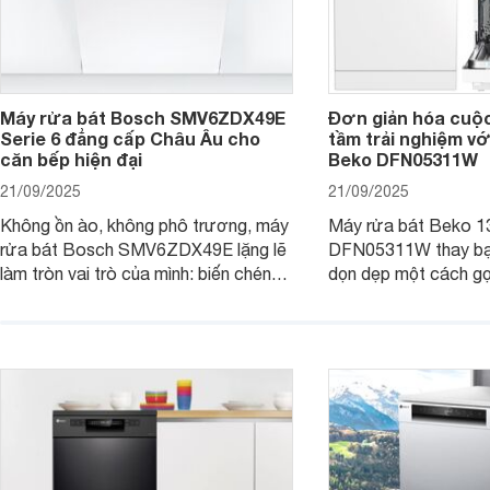
Máy rửa bát Bosch SMV6ZDX49E
Đơn giản hóa cuộ
Serie 6 đẳng cấp Châu Âu cho
tầm trải nghiệm vớ
căn bếp hiện đại
Beko DFN05311W
21/09/2025
21/09/2025
Không ồn ào, không phô trương, máy
Máy rửa bát Beko 1
rửa bát Bosch SMV6ZDX49E lặng lẽ
DFN05311W thay bạn
làm tròn vai trò của mình: biến chén
dọn dẹp một cách gọ
đĩa bẩn thành sáng bóng, và biến căn
và tiết kiệm tối đa 
bếp thành không gian tiện nghi, sang
chỉ là một thiết bị gi
trọng chuẩn châu Âu. Cùng
người bạn đồng hành
Websosanh.vn đi tìm hiểu chi tiết sản
gian bếp của gia đình
phẩm này nhé.
người.