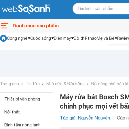
Danh mục sản phẩm
Công nghệ
Cuộc sống
Điện máy
Đồ thể thao
Mẹ và Bé
Revie
Trang chủ
Tin tức
Nhà cửa & Đời sống
Đồ dùng nhà bếp k
Máy rửa bát Bosch SM
Thiết bị văn phòng
chinh phục mọi vết bẩ
Nội thất
Tác giả: Nguyễn Nguyên
Cập n
Bình tắm nóng lạnh