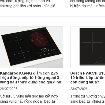
với chất lượng, độ bền cao và
nổi tiếng không chỉ hộ
thường gắn liền với phân khúc giá
bị hiện đại mà Hafe
cao. Tuy nhiên, trên thị trường hiện
536.61.886 còn đan
nay, mẫu bếp từ Bosch 3 vùng nấu
hàng, siêu thị điện m
PUC61KAA5E lại đang được nhiều
đưa tới lựa chọn ch
đơn vị phân phối với mức giá khá dễ
gia đình.
tiếp cận, thu hút sự quan tâm của
nhiều người tiêu dùng.
Kangaroo KG446i giảm còn 2,75
Bosch PVJ631FB1E
triệu đồng, bếp từ hồng ngoại 3
10 triệu, bếp từ â
vùng nấu thực dụng cho gia đình
còn đáng mua?
28/07/2026
23/07/2026
Sở hữu 3 vùng nấu độc lập kết hợp
Trong xu hướng chuy
cùng vùng nấu hồng ngoại, bếp từ
sang bếp từ, nhiều gi