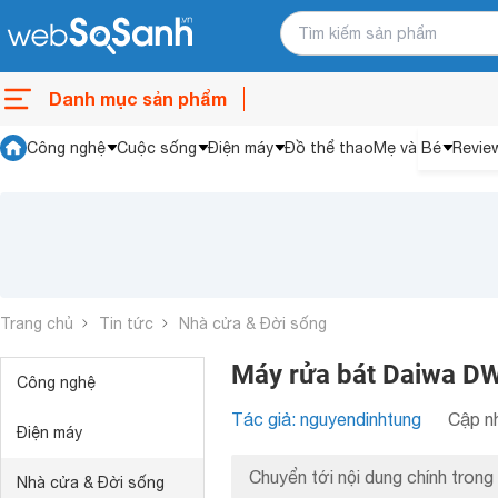
Danh mục sản phẩm
Công nghệ
Cuộc sống
Điện máy
Đồ thể thao
Mẹ và Bé
Revie
Trang chủ
Tin tức
Nhà cửa & Đời sống
Máy rửa bát Daiwa DW
Công nghệ
Tác giả: nguyendinhtung
Cập nh
Điện máy
Chuyển tới nội dung chính trong 
Nhà cửa & Đời sống