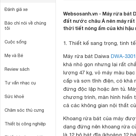
Đánh giá xe
Websosanh.vn - Máy rửa bát 
đất nước châu Á nên máy rất 
Báo chí nói về chúng
thời tiết nóng ẩm của khí hậu
tôi
Cuộc sống
1. Thiết kế sang trọng, tinh tế
Mẹ và Bé
Máy rửa bát Daiwa
DWA-330
khá nhỏ gọn nhưng lại rất chắ
Review sách
lượng 47 kg, vỏ máy màu bạc 
cấp và sơn tĩnh điện, có khả 
Tư vấn nhạc cụ
đứng độc lập hoặc âm tủ. Máy
Sức khoẻ
chương trình, màn hình hiển t
cả các không gian nội thất c
Chăm sóc thú cưng
Khoang rửa bát của máy được 
Thiết bị công nghiệp
dạng đứng nên khoang rửa của
là 12 bộ bát đĩa (khoảng 12 bá