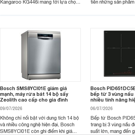
Kangaroo KG446i mang tới lựa chọn
tiên những sản phẩm 
đáng cân nhắc cho nhu cầu nấu
nướng cao, độ bền t
nướng tại gia đình. Hiện sản phẩm
thương hiệu uy tín. 
cũng đang được giảm giá khá sâu tại
PVJ631FB1E là một 
nhiều cửa hàng, đại lý.
mẫu bếp đáp ứng tốt 
Bosch SMS8YCI01E giảm giá
Bosch PID651DC5E 
mạnh, máy rửa bát 14 bộ sấy
bếp từ 3 vùng nấu 
Zeolith cao cấp cho gia đình
nhiều tính năng hi
09/07/2026
06/07/2026
Không chỉ nổi bật với dung tích 14 bộ
Bếp từ Bosch PID
và nhiều công nghệ hiện đại, Bosch
trang bị 3 vùng nấu 
SMS8YCI01E còn ghi điểm khi giá
suất lớn, mang đến g