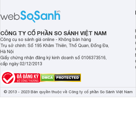
bán thực tế đã giảm đáng kể so với
nướng linh hoạt và h
thời điểm mới mở bán, mang lại tỷ lệ
gia đình.
giá trị/chi phí hấp dẫn hơn cho người
dùng đang tìm kiếm một mẫu máy rửa
bát cao cấp.
CÔNG TY CỔ PHẦN SO SÁNH VIỆT NAM
Công cụ so sánh giá online - Không bán hàng
Trụ sở chính: Số 195 Khâm Thiên, Thổ Quan, Đống Đa,
Hà Nội
Giấy chứng nhận đăng ký kinh doanh số 0106373516,
cấp ngày 02/12/2013
© 2013 - 2023 Bản quyền thuộc về Công ty cổ phần So Sánh Việt Nam