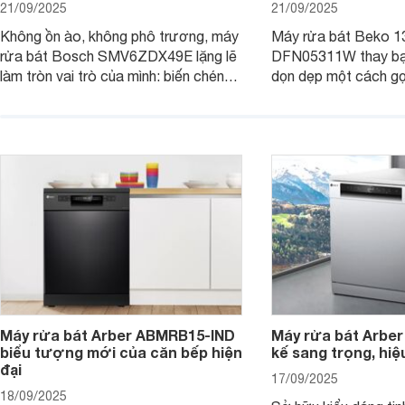
21/09/2025
21/09/2025
Không ồn ào, không phô trương, máy
Máy rửa bát Beko 1
rửa bát Bosch SMV6ZDX49E lặng lẽ
DFN05311W thay bạn
làm tròn vai trò của mình: biến chén
dọn dẹp một cách gọ
đĩa bẩn thành sáng bóng, và biến căn
và tiết kiệm tối đa 
bếp thành không gian tiện nghi, sang
chỉ là một thiết bị gi
trọng chuẩn châu Âu. Cùng
người bạn đồng hành
Websosanh.vn đi tìm hiểu chi tiết sản
gian bếp của gia đình
phẩm này nhé.
người.
Máy rửa bát Arber ABMRB15-IND
Máy rửa bát Arber
biểu tượng mới của căn bếp hiện
kế sang trọng, hiệ
đại
17/09/2025
18/09/2025