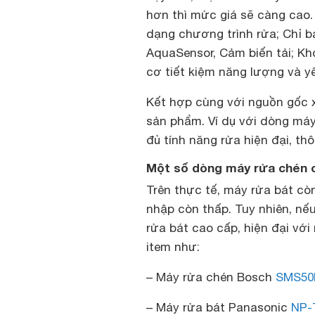
hơn thì mức giá sẽ càng cao
dạng chương trình rửa; Chỉ bá
AquaSensor, Cảm biến tải; Kh
cơ tiết kiệm năng lượng và y
Kết hợp cùng với nguồn gốc x
sản phẩm. Ví dụ với dòng má
đủ tính năng rửa hiện đại, thô
Một số dòng máy rửa chén c
Trên thực tế, máy rửa bát còn 
nhập còn thấp. Tuy nhiên, n
rửa bát cao cấp, hiện đại vớ
item như:
– Máy rửa chén Bosch
SMS50
– Máy rửa bát Panasonic
NP-