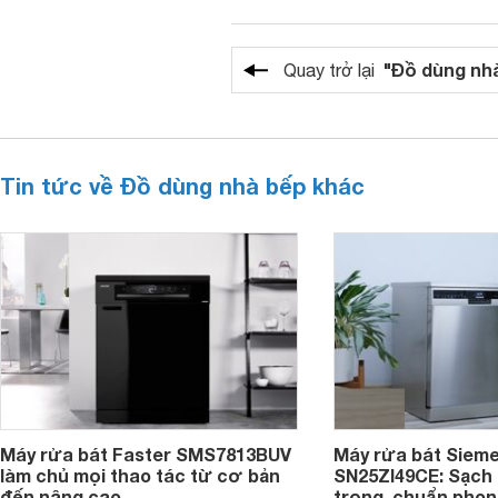
"Đồ dùng nh
Quay trở lại
Tin tức về Đồ dùng nhà bếp khác
Máy rửa bát Faster SMS7813BUV
Máy rửa bát Siem
làm chủ mọi thao tác từ cơ bản
SN25ZI49CE: Sạch 
đến nâng cao
trọng, chuẩn pho