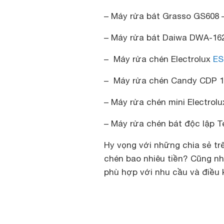
– Máy rửa bát Grasso GS608 –
– Máy rửa bát Daiwa DWA-162
– Máy rửa chén Electrolux
ES
– Máy rửa chén Candy CDP 1L
– Máy rửa chén mini Electrol
– Máy rửa chén bát độc lập 
Hy vọng với những chia sẻ tr
chén bao nhiêu tiền? Cũng nh
phù hợp với nhu cầu và điều k