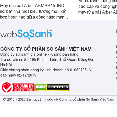
Sở hữu kiểu dáng tinh
Máy rửa bát Arber ABMRB15-IND
cao cấp và công nghệ
nổi bật như một biểu tượng mới, kết
máy rửa bát Arber
hợp hoàn hảo giữa công năng mạnh
chỉ giúp tiết kiệm th
mẽ và thiết kế tinh tế. Đây chính là trợ
điện năng mà còn đả
thủ đắc lực giúp giải phóng đôi tay,
luôn sạch bóng, diệt 
mang lại sự thoải mái và sang trọng
Cùng Websosanh.vn đ
trong từng khoảnh khắc quây quần.
tính năng nổi bật củ
CÔNG TY CỔ PHẦN SO SÁNH VIỆT NAM
Công cụ so sánh giá online - Không bán hàng
Trụ sở chính: Số 195 Khâm Thiên, Thổ Quan, Đống Đa,
Hà Nội
Giấy chứng nhận đăng ký kinh doanh số 0106373516,
cấp ngày 02/12/2013
© 2013 - 2023 Bản quyền thuộc về Công ty cổ phần So Sánh Việt Nam