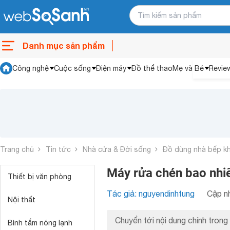
Danh mục sản phẩm
Công nghệ
Cuộc sống
Điện máy
Đồ thể thao
Mẹ và Bé
Revie
Trang chủ
Tin tức
Nhà cửa & Đời sống
Đồ dùng nhà bếp k
Máy rửa chén bao nhiê
Thiết bị văn phòng
Tác giả: nguyendinhtung
Cập nh
Nội thất
Chuyển tới nội dung chính trong 
Bình tắm nóng lạnh