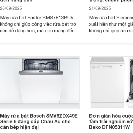
26/09/2025
21/09/2025
Máy rửa bát Faster SMS7813BUV
Máy rửa bát Sieme
không chỉ giúp công việc rửa bát trở
xuất hiện như một giả
nên dễ dàng hơn, mà còn mang đến
không chỉ giúp rửa 
sự an toàn, tiết kiệm và tiện nghi cho
bát đĩa trong một lầ
căn bếp hiện đại. Cùng Websosanh.vn
còn đem đến sự sang 
đi tìm hiểu những tính năng nổi bật mà
trong từng đường nét
sản phẩm này mang lại nhé.
chúng tôi đi đánh giá
này nhé.
Máy rửa bát Bosch SMV6ZDX49E
Đơn giản hóa cuộ
Serie 6 đẳng cấp Châu Âu cho
tầm trải nghiệm vớ
căn bếp hiện đại
Beko DFN05311W