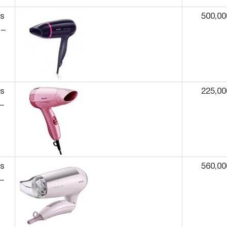
ps
500,00
 –
ps
225,00
–
ps
560,00
–