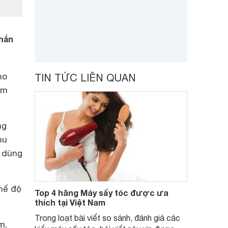
chắn
ho
TIN TỨC LIÊN QUAN
àm
ng
hu
i dùng
hế độ
Top 4 hãng Máy sấy tóc được ưa
thích tại Việt Nam
Trong loạt bài viết so sánh, đánh giá các
m,