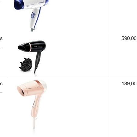
)
ps
590,00
 –
ps
189,00
–