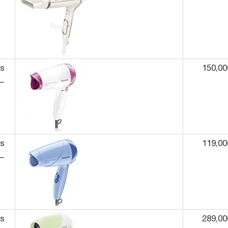
ps
150,00
–
ps
119,00
–
ps
289,00