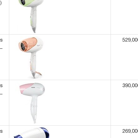
)
ps
529,00
–
ps
390,00
–
ps
269,00