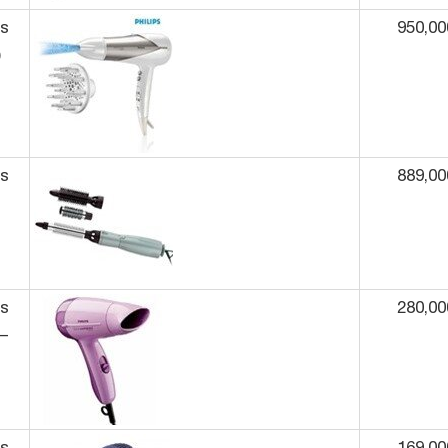
ps
950,00
)
ps
889,00
ps
280,00
–
ps
169,00