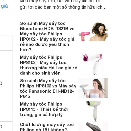
kiểu máy sấy tóc, bài viết này xin được
c
giá
gửi tới các bạn một số thông tin hữu ích
về Top 4 hãng Máy sấy tóc được ưa thích
tại Việt Nam: Panasonic, Philips, Daewoo
So sánh Máy sấy tóc
và Bluestone.
Bluestone HDB-1821B vs
Máy sấy tóc Philips
HP8102 - Máy sấy tóc giá
rẻ nào được yêu thích
hơn?
Máy sấy tóc Philips
HP8102 - Máy sấy tóc
thương hiệu Hà Lan giá rẻ
dành cho sinh viên
So sánh Máy sấy tóc
0
Philips HP8102 vs Máy sấy
tóc Panasonic EH-ND12-
P645
Máy sấy tóc Philips
HP8115 - Thiết kế thời
trang, giá cả hợp lý
Chất lượng máy sấy tóc
0
Philips có tốt không?