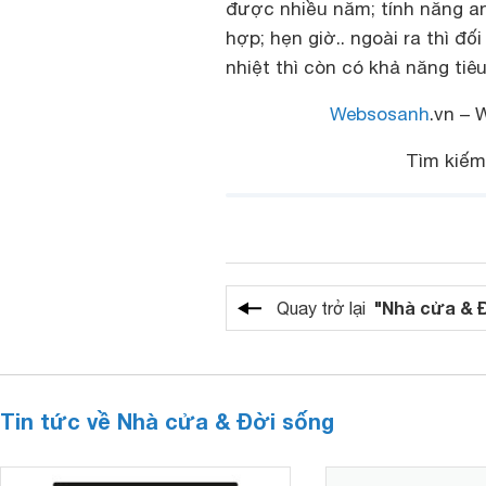
được nhiều năm; tính năng a
hợp; hẹn giờ.. ngoài ra thì đ
nhiệt thì còn có khả năng tiê
Websosanh
.vn – 
Tìm kiế
"Nhà cửa & 
Quay trở lại
Tin tức về Nhà cửa & Đời sống