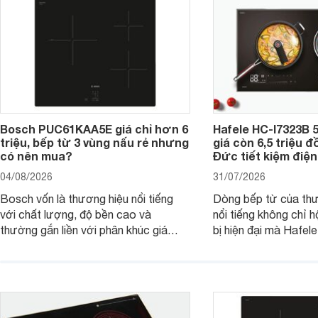
Bosch PUC61KAA5E giá chỉ hơn 6
Hafele HC-I7323B 5
triệu, bếp từ 3 vùng nấu rẻ nhưng
giá còn 6,5 triệu 
có nên mua?
Đức tiết kiệm điện
04/08/2026
31/07/2026
Bosch vốn là thương hiệu nổi tiếng
Dòng bếp từ của th
với chất lượng, độ bền cao và
nổi tiếng không chỉ hộ
thường gắn liền với phân khúc giá
bị hiện đại mà Hafe
cao. Tuy nhiên, trên thị trường hiện
536.61.886 còn đan
nay, mẫu bếp từ Bosch 3 vùng nấu
hàng, siêu thị điện m
PUC61KAA5E lại đang được nhiều
đưa tới lựa chọn ch
đơn vị phân phối với mức giá khá dễ
gia đình.
tiếp cận, thu hút sự quan tâm của