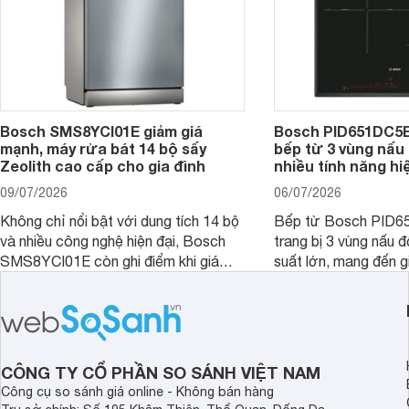
Bosch SMS8YCI01E giảm giá
Bosch PID651DC5E 
mạnh, máy rửa bát 14 bộ sấy
bếp từ 3 vùng nấu 
Zeolith cao cấp cho gia đình
nhiều tính năng hi
09/07/2026
06/07/2026
Không chỉ nổi bật với dung tích 14 bộ
Bếp từ Bosch PID
và nhiều công nghệ hiện đại, Bosch
trang bị 3 vùng nấu 
SMS8YCI01E còn ghi điểm khi giá
suất lớn, mang đến g
bán thực tế đã giảm đáng kể so với
nướng linh hoạt và h
thời điểm mới mở bán, mang lại tỷ lệ
gia đình.
giá trị/chi phí hấp dẫn hơn cho người
dùng đang tìm kiếm một mẫu máy rửa
bát cao cấp.
CÔNG TY CỔ PHẦN SO SÁNH VIỆT NAM
Công cụ so sánh giá online - Không bán hàng