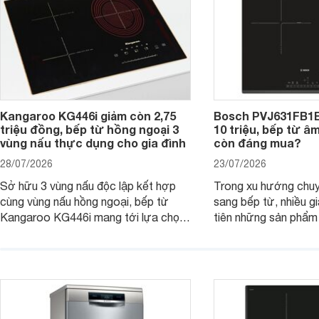
nhiều người tiêu dùng.
Kangaroo KG446i giảm còn 2,75
Bosch PVJ631FB1E
triệu đồng, bếp từ hồng ngoại 3
10 triệu, bếp từ â
vùng nấu thực dụng cho gia đình
còn đáng mua?
28/07/2026
23/07/2026
Sở hữu 3 vùng nấu độc lập kết hợp
Trong xu hướng chuy
cùng vùng nấu hồng ngoại, bếp từ
sang bếp từ, nhiều gi
Kangaroo KG446i mang tới lựa chọn
tiên những sản phẩm 
đáng cân nhắc cho nhu cầu nấu
nướng cao, độ bền t
nướng tại gia đình. Hiện sản phẩm
thương hiệu uy tín. 
cũng đang được giảm giá khá sâu tại
PVJ631FB1E là một 
nhiều cửa hàng, đại lý.
mẫu bếp đáp ứng tốt 