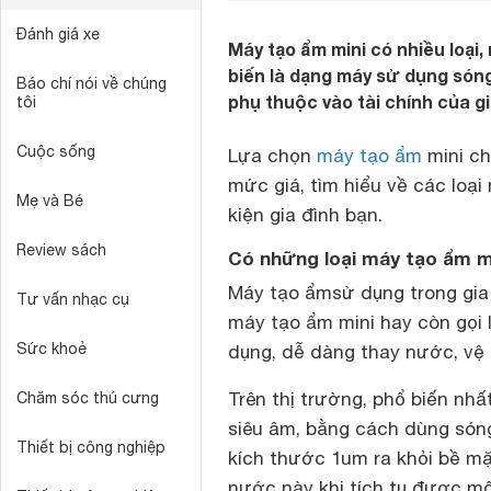
Đánh giá xe
Máy tạo ẩm mini có nhiều loại
biến là dạng máy sử dụng sóng
Báo chí nói về chúng
phụ thuộc vào tài chính của gi
tôi
Cuộc sống
Lựa chọn
máy tạo ẩm
mini ch
mức giá, tìm hiểu về các loạ
Mẹ và Bé
kiện gia đình bạn.
Review sách
Có những loại máy tạo ẩm m
Máy tạo ẩmsử dụng trong gia
Tư vấn nhạc cụ
máy tạo ẩm mini hay còn gọi 
Sức khoẻ
dụng, dễ dàng thay nước, vệ 
Trên thị trường, phổ biến nhất
Chăm sóc thú cưng
siêu âm
, bằng cách dùng són
Thiết bị công nghiệp
kích thước 1um ra khỏi bề mặt
nước này khi tích tụ được m