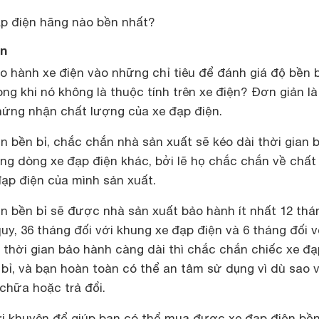
p điện hãng nào bền nhất?
ện
bảo hành
xe điện
vào những chỉ tiêu để đánh giá độ bền b
ong khi nó không là thuộc tính trên xe điện? Đơn giản l
chứng nhận chất lượng của xe đạp điện.
n bền bỉ
, chắc chắn nhà sản xuất sẽ kéo dài thời gian 
ng dòng xe đạp điện khác, bởi lẽ họ chắc chắn về chất
đạp điện của mình sản xuất.
ện bền bỉ sẽ được nhà sản xuất bảo hành ít nhất 12 thá
quy, 36 tháng đối với khung xe đạp điện và 6 tháng đối v
thời gian bảo hành càng dài thì chắc chắn chiếc xe đạ
bỉ, và bạn hoàn toàn có thể an tâm sử dụng vì dù sao 
chữa hoặc trả đổi.
ời khuyên để giúp bạn có thể mua được xe đạp điện bền