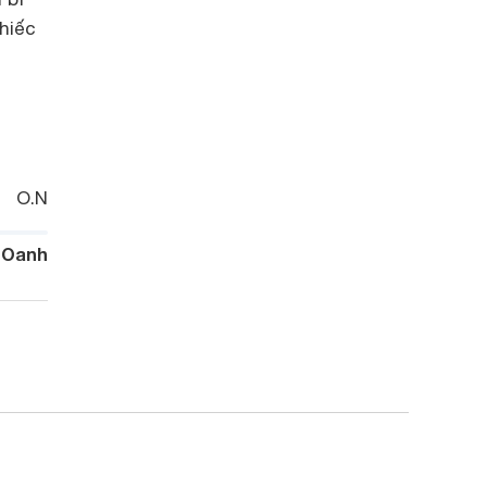
hiếc
O.N
 Oanh