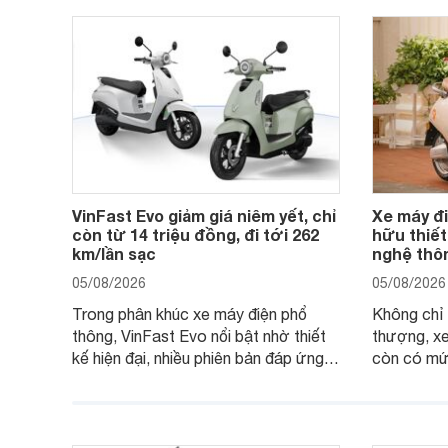
VinFast Evo giảm giá niêm yết, chỉ
Xe máy đi
còn từ 14 triệu đồng, đi tới 262
hữu thiết
km/lần sạc
nghệ thô
05/08/2026
05/08/2026
Trong phân khúc xe máy điện phổ
Không chỉ 
thông, VinFast Evo nổi bật nhờ thiết
thượng, xe
kế hiện đại, nhiều phiên bản đáp ứng
còn có mức
các nhu cầu sử dụng khác nhau. Việc
với nhiều 
VinFast cập nhật giá bán giúp các
tối đa 48 
mẫu Evo trở thành lựa chọn đáng cân
tốt nhu cầ
nhắc hơn với khách hàng đang tìm
biệt phù h