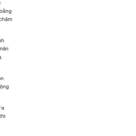
c
 bằng
 chậm
nh
 nên
.
òn
động
ựa
thì