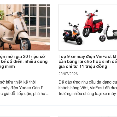
ện mới giá 20 triệu sở
Top 9 xe máy điện VinFast k
 kế cổ điển, nhiều công
cần bằng lái cho học sinh cấ
ng minh
giá chỉ từ 11 triệu đồng
28/07/2026
sở hữu thiết kế thời
Để đáp ứng nhu cầu đa dạng c
 máy điện Yadea Orla P
khách hàng Việt, VinFast đã đưa
 giá dễ tiếp cận, phù hợp
trường nhiều chủng loại xe máy
khách hàng Việt. Với tốc độ
khác nhau. Nếu như khách hàng
km/h, mẫu xe này đáp ứng
có nhu cầu mua xe máy điện Vi
u di chuyển hàng ngày, đặc
cho học sinh cấp 3 thì dưới đây 
ợp với nhóm học sinh cấp 3
loạt lựa chọn đáng cân nhắc.