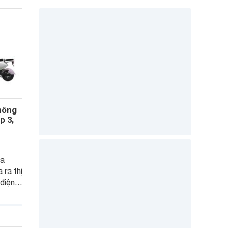
hông
p 3,
ủa
 ra thị
 điện
 đang
nFast
là