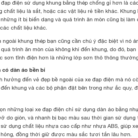
 đạp điện
sử dụng khung bằng thép chống gỉ hơn là cá
 chất liệu là sắt, hoặc các vật liệu rẻ tiền khác. Khung
 những ít bị biến dạng và quá trình ăn mòn cũng bị làm
 các chất liệu khác.
n ngoài khung thép bạn cũng cần chú ý đặc biệt vì nó ả
 quá trình ăn mòn của không khí đến khung, do đó, bạn
c sơn tĩnh điện hơn là những lớp sơn thô thông thường
 có dàn áo bền bỉ
h hưởng đến vẻ đẹp bề ngoài của xe đạp điện mà nó c
 đến khung và các bộ phận đặt bên trong như ắc quy, 
họn những loại xe đạp điện chỉ sử dụng dàn áo bằng nh
ỡ do giòn, và nhanh bị bạc màu sau thời gian sử dụng 
e sử dụng chất liệu nhựa cao cấp như
nhựa ABS
, giúp xe
 hỏng, đồng thời giữ được màu sắc tươi tắn lâu hơn.