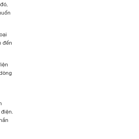
 đó,
 muốn
oại
u đến
điện
 dòng
n
 điện.
chắn