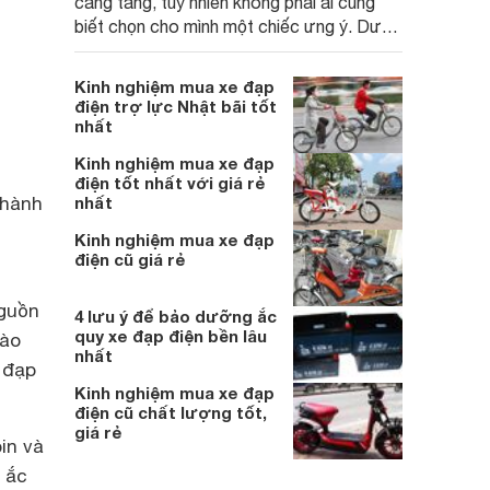
càng tăng, tuy nhiên không phải ai cũng
biết chọn cho mình một chiếc ưng ý. Dưới
đây là những kinh nghiệm dành cho những
ai muốn mua một chiếc xe điện.
Kinh nghiệm mua xe đạp
điện trợ lực Nhật bãi tốt
nhất
Kinh nghiệm mua xe đạp
điện tốt nhất với giá rẻ
thành
nhất
Kinh nghiệm mua xe đạp
điện cũ giá rẻ
nguồn
4 lưu ý để bảo dưỡng ắc
quy xe đạp điện bền lâu
vào
nhất
 đạp
Kinh nghiệm mua xe đạp
điện cũ chất lượng tốt,
giá rẻ
in
và
n ắc