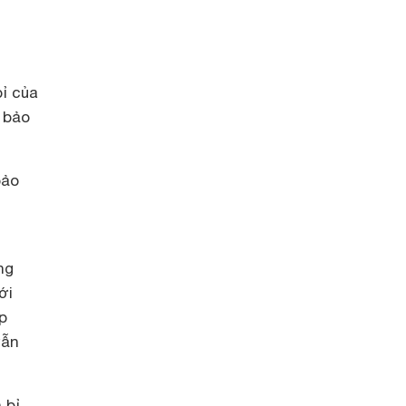
ỉ của
à bảo
bảo
ng
ới
p
vẫn
 bỉ