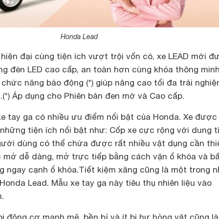
Honda Lead
hiện đại cùng tiện ích vượt trội vốn có, xe LEAD mới đ
ng đèn LED cao cấp, an toàn hơn cùng khóa thông min
hức năng báo động (*) giúp nâng cao tối đa trải nghiệm
.
(*) Áp dụng cho Phiên bản đen mờ và Cao cấp.
e tay ga có nhiều ưu điểm nổi bật của Honda. Xe được
những tiện ích nổi bật như: Cốp xe cực rộng với dung t
 người dùng có thể chứa được rất nhiều vật dụng cần thi
c mở dễ dàng, mở trực tiếp bằng cách vặn ổ khóa và b
g ngay cạnh ổ khóa.
Tiết kiệm xăng cũng là một trong 
Honda Lead. Mẫu xe tay ga này tiêu thụ nhiên liệu vào
.
ị động cơ mạnh mẽ, bền bỉ và ít bị hư hỏng vặt cũng l