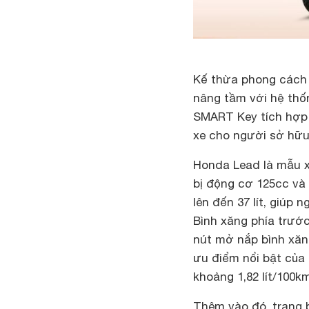
Kế thừa phong cách 
nâng tầm với hệ thố
SMART Key tích hợp c
xe cho người sở hữu
Honda Lead là mẫu x
bị động cơ 125cc và 
lên đến 37 lít, giúp
Bình xăng phía trướ
nút mở nắp bình xăn
ưu điểm nổi bật của 
khoảng 1,82 lít/100km
Thêm vào đó, trang b