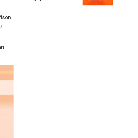
Vison
u
r)