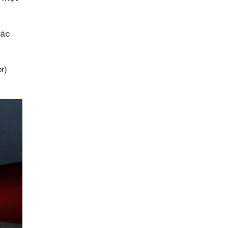
hác
r)