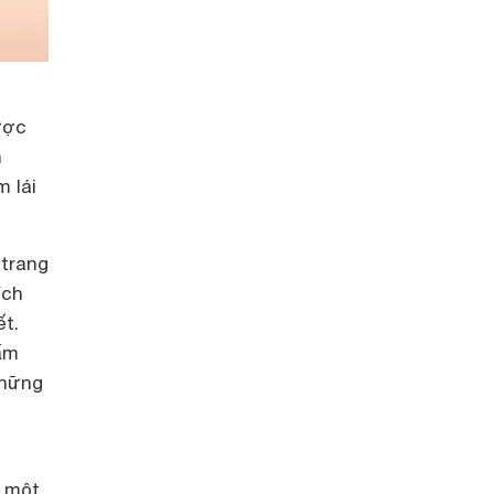
ược
h
 lái
 trang
ích
ết.
ấm
những
à một