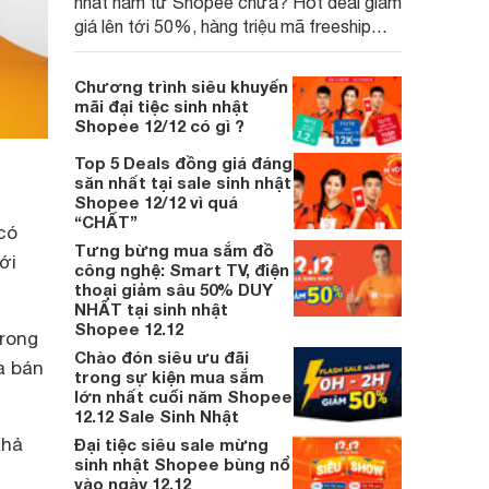
nhất năm từ Shopee chưa? Hot deal giảm
giá lên tới 50%, hàng triệu mã freeship
cho đơn từ 0 đồng và vô số mã voucher
đang chờ bạn đấy.
Chương trình siêu khuyến
mãi đại tiệc sinh nhật
Shopee 12/12 có gì ?
Top 5 Deals đồng giá đáng
săn nhất tại sale sinh nhật
Shopee 12/12 vì quá
“CHẤT”
có
Tưng bừng mua sắm đồ
ới
công nghệ: Smart TV, điện
thoại giảm sâu 50% DUY
NHẤT tại sinh nhật
Shopee 12.12
trong
Chào đón siêu ưu đãi
a bán
trong sự kiện mua sắm
lớn nhất cuối năm Shopee
12.12 Sale Sinh Nhật
khả
Đại tiệc siêu sale mừng
sinh nhật Shopee bùng nổ
vào ngày 12.12