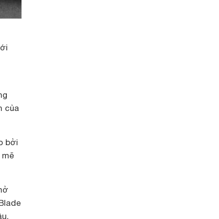
ới
ng
n của
o bởi
h mẽ
mở
Blade
ầu,