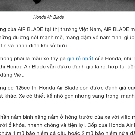
Honda Air Blade
ông của AIR BLADE tại thị trường Việt Nam, AIR BLADE m
hững đường nét mạnh mẽ, mang đậm vẻ nam tính, giúp
in và hãnh diện khi sở hữu.
không phải là mẫu xe tay ga
giá rẻ nhất
của Honda, như
thì Honda Air Blade vẫn được đánh giá là rẻ, hợp túi tiề
 dùng Việt.
ộng cơ 125cc thì Honda Air Blade còn được đánh giá ca
ật khác. Xe có thiết kế nhỏ gọn nhưng sang trọng, mạn
phần nằm bình xăng nằm ở hông trước của xe với việc 
ới ổ khóa, nhanh chóng và tiện lợi. Cốp của Honda Air 
 chứa 1 mũ bảo hiểm cả đầu hoặc 2 mũ bảo hiểm nửa đ