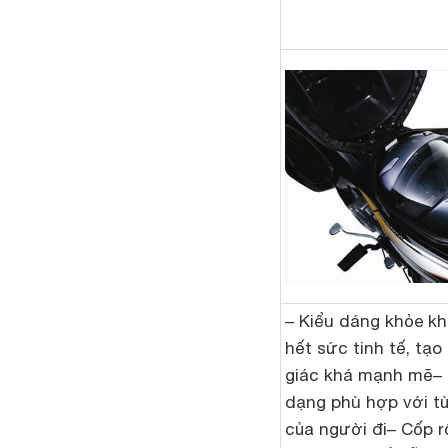
– Kiểu dáng khỏe kh
hết sức tinh tế, tạ
giác khá mạnh mẽ
–
dạng phù hợp với t
của người đi
– Cốp r