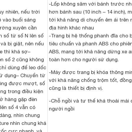
-Lốp không săm với bánh trước n
uy nhiên, nếu trời
hơn bánh sau (10 inch – 14 inch), 
ề vào buổi sáng
tới khả năng di chuyển êm ái trên 
ường xuyên cần
địa hình khác nhau
 số từ số N lên số
-Trang bị hệ thống phanh đĩa cho 
và bị giật, nên nếu
tiêu chuẩn và phanh ABS cho phiê
e thì khá sợ
–
ABS, mang tới khả năng dừng xe a
ên số 2 cũng không
toàn hơn cho người sử dụng.
hỉ dùng để leo dốc
-Máy được trang bị khóa thông mi
sử dụng
– Chuyển từ
với khả năng chống trộm tốt, đồng
hông được mượt, số
cũng là thiết bị định vị.
ụng trong điều kiện
trở hàng gặp đèn
-Chỗ ngồi và tư thế khá thoải mái 
lên số 4 vẫn có
người ngồi
dàng, nhìn chung
ture nhìn chung khá
tốc cực nhanh, và