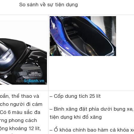
So sánh về sự tiện dụng
oắn, thể thao và
– Cốp dung tích 25 lít
o cho người đi cảm
– Bình xăng đặt phía dưới bụng xe,
 Có 6 màu sắc đa
tiện dụng khi đổ xăng
ừng phong cách
ộng khoảng 12 lít,
– Ổ khóa chính bao hàm cả khóa x