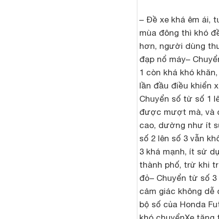
– Đề xe khá êm ái, t
mùa đông thì khó đ
hơn, người dùng th
đạp nổ máy
– Chuyển
1 còn khá khó khăn, 
lần đầu điều khiển x
Chuyển số từ số 1 l
được mượt mà, và c
cao, dường như ít 
số 2 lên số 3 vẫn k
3 khá mạnh, ít sử d
thành phố, trừ khi 
đỏ
– Chuyển từ số 3 
cảm giác không dễ 
bộ số của Honda Fu
khó chuyển
Xe tăng 