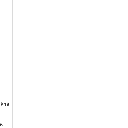
 khá
e,