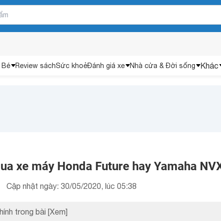
Khác
 Bé
Review sách
Sức khoẻ
Đánh giá xe
Nhà cửa & Đời sống
mua xe máy Honda Future hay Yamaha NV
Cập nhật ngày: 30/05/2020, lúc 05:38
hính trong bài
[Xem]