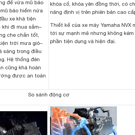
àng để vừa mũ bảo
khóa cổ, khóa yên đồng thời, có c
 mũ bảo hiểm nửa
năng định vị trên phiên bản cao cấ
đầu xe khá tiện
Thiết kế của xe máy Yamaha NVX
c khi đi mua sắm
–
tới sự mạnh mẽ nhưng không kém
ng che chắn tốt,
phần tiện dụng và hiện đại.
kiện trời mưa gió
–
á sáng trong điều
áng. Hệ thống đèn
han cũng khá hoàn
đường được an toàn
So sánh động cơ