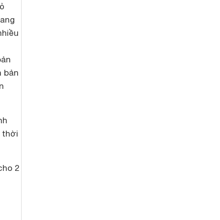
hỏ
mang
nhiều
bản
n bản
n
nh
 thời
cho 2