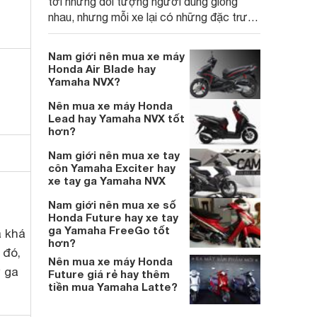
tới những đối tượng người dùng giống
nhau, nhưng mỗi xe lại có những đặc trưng
hoàn toàn khác
Nam giới nên mua xe máy
Honda Air Blade hay
Yamaha NVX?
Nên mua xe máy Honda
Lead hay Yamaha NVX tốt
hơn?
Nam giới nên mua xe tay
côn Yamaha Exciter hay
xe tay ga Yamaha NVX
Nam giới nên mua xe số
Honda Future hay xe tay
ga Yamaha FreeGo tốt
a khá
hơn?
 đó,
Nên mua xe máy Honda
y ga
Future giá rẻ hay thêm
tiền mua Yamaha Latte?