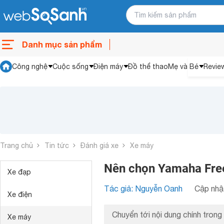
Danh mục sản phẩm
Công nghệ
Cuộc sống
Điện máy
Đồ thể thao
Mẹ và Bé
Revie
Trang chủ
Tin tức
Đánh giá xe
Xe máy
Nên chọn Yamaha Fre
Xe đạp
Tác giả: Nguyễn Oanh
Cập nhật
Xe điện
Chuyển tới nội dung chính trong 
Xe máy