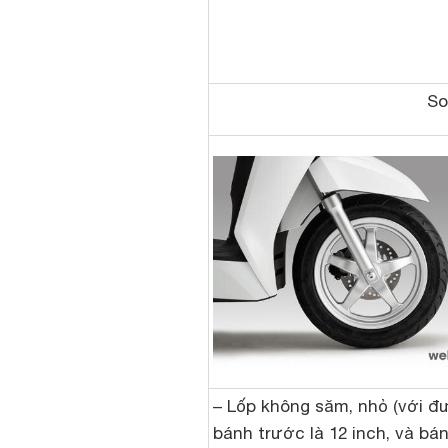
So
– Lốp không săm, nhỏ (với đ
bánh trước là 12 inch, và bán