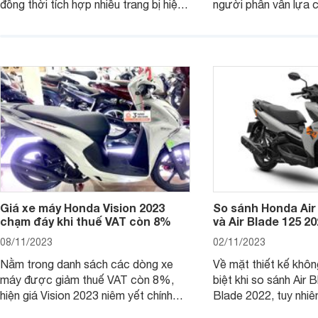
đồng thời tích hợp nhiều trang bị hiện
người phân vân lựa c
đại, trong đó có cả ABS cao cấp. Bài
sánh Yamaha Janus 
viết dưới đây sẽ giúp bạn hiểu hơn về
dưới đây sẽ giúp bạn
chiếc xe tay ga này.
ích để lựa chọn chính
Giá xe máy Honda Vision 2023
So sánh Honda Air
chạm đáy khi thuế VAT còn 8%
và Air Blade 125 2
08/11/2023
02/11/2023
Nằm trong danh sách các dòng xe
Về mặt thiết kế khôn
máy được giảm thuế VAT còn 8%,
biệt khi so sánh Air 
hiện giá Vision 2023 niêm yết chính
Blade 2022, tuy nhiê
hãng và tại đại lý đều có mức giảm
sự thay đổi lớn. Bài 