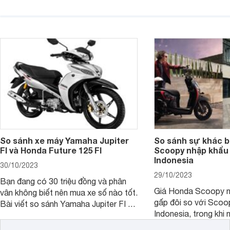
sâu so với cách đây 1 năm.
giúp bạn hiểu hơn nh
trên Honda Air Blade
phiên bản tiền nhiệm.
So sánh xe máy Yamaha Jupiter
So sánh sự khác b
FI và Honda Future 125 FI
Scoopy nhập khẩu 
Indonesia
30/10/2023
29/10/2023
Bạn đang có 30 triệu đồng và phân
Giá Honda Scoopy n
vân không biết nên mua xe số nào tốt.
gấp đôi so với Scoo
Bài viết so sánh Yamaha Jupiter FI và
Indonesia, trong khi 
Honda Future 125 FI dưới đây sẽ
hệt nhau. Vậy điều gì
giúp bạn có được quyết định chính