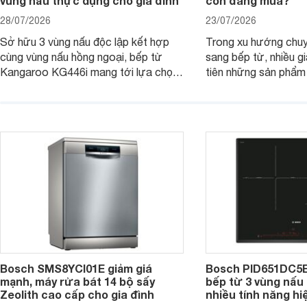
vùng nấu thực dụng cho gia đình
còn đáng mua?
28/07/2026
23/07/2026
Sở hữu 3 vùng nấu độc lập kết hợp
Trong xu hướng chuy
cùng vùng nấu hồng ngoại, bếp từ
sang bếp từ, nhiều gi
Kangaroo KG446i mang tới lựa chọn
tiên những sản phẩm 
đáng cân nhắc cho nhu cầu nấu
nướng cao, độ bền t
nướng tại gia đình. Hiện sản phẩm
thương hiệu uy tín. 
cũng đang được giảm giá khá sâu tại
PVJ631FB1E là một 
nhiều cửa hàng, đại lý.
mẫu bếp đáp ứng tốt 
Bosch SMS8YCI01E giảm giá
Bosch PID651DC5E 
mạnh, máy rửa bát 14 bộ sấy
bếp từ 3 vùng nấu 
Zeolith cao cấp cho gia đình
nhiều tính năng hi