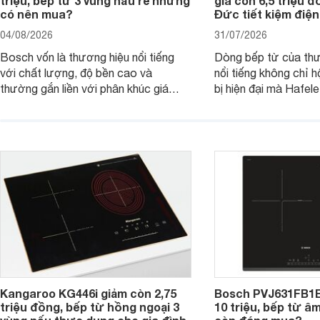
triệu, bếp từ 3 vùng nấu rẻ nhưng
giá còn 6,5 triệu 
có nên mua?
Đức tiết kiệm điện
04/08/2026
31/07/2026
Bosch vốn là thương hiệu nổi tiếng
Dòng bếp từ của th
với chất lượng, độ bền cao và
nổi tiếng không chỉ hộ
thường gắn liền với phân khúc giá
bị hiện đại mà Hafe
cao. Tuy nhiên, trên thị trường hiện
536.61.886 còn đan
nay, mẫu bếp từ Bosch 3 vùng nấu
hàng, siêu thị điện m
PUC61KAA5E lại đang được nhiều
đưa tới lựa chọn ch
đơn vị phân phối với mức giá khá dễ
gia đình.
tiếp cận, thu hút sự quan tâm của
nhiều người tiêu dùng.
Kangaroo KG446i giảm còn 2,75
Bosch PVJ631FB1E
triệu đồng, bếp từ hồng ngoại 3
10 triệu, bếp từ â