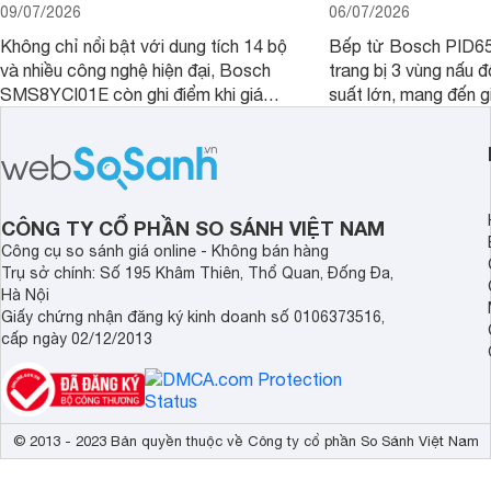
09/07/2026
06/07/2026
Không chỉ nổi bật với dung tích 14 bộ
Bếp từ Bosch PID
và nhiều công nghệ hiện đại, Bosch
trang bị 3 vùng nấu 
SMS8YCI01E còn ghi điểm khi giá
suất lớn, mang đến g
bán thực tế đã giảm đáng kể so với
nướng linh hoạt và h
thời điểm mới mở bán, mang lại tỷ lệ
gia đình.
giá trị/chi phí hấp dẫn hơn cho người
dùng đang tìm kiếm một mẫu máy rửa
bát cao cấp.
CÔNG TY CỔ PHẦN SO SÁNH VIỆT NAM
Công cụ so sánh giá online - Không bán hàng
Trụ sở chính: Số 195 Khâm Thiên, Thổ Quan, Đống Đa,
Hà Nội
Giấy chứng nhận đăng ký kinh doanh số 0106373516,
cấp ngày 02/12/2013
© 2013 - 2023 Bản quyền thuộc về Công ty cổ phần So Sánh Việt Nam