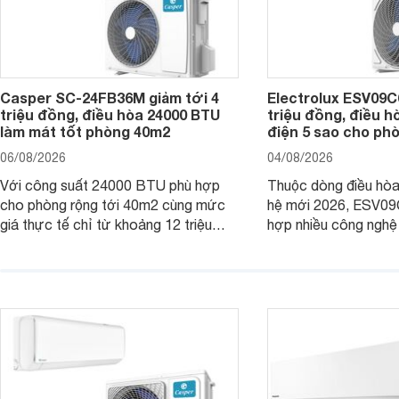
Casper SC-24FB36M giảm tới 4
Electrolux ESV09C6
triệu đồng, điều hòa 24000 BTU
triệu đồng, điều h
làm mát tốt phòng 40m2
điện 5 sao cho ph
06/08/2026
04/08/2026
Với công suất 24000 BTU phù hợp
Thuộc dòng điều hòa 
cho phòng rộng tới 40m2 cùng mức
hệ mới 2026, ESV09
giá thực tế chỉ từ khoảng 12 triệu
hợp nhiều công nghệ 
đồng, Casper SC-24FB36M đang là
nâng cao hiệu quả là
một trong những mẫu điều hòa phổ
điện và vận hành êm 
thông thu hút nhiều sự quan tâm của
thiết bị đang được nh
người tiêu dùng Việt.
giá bán rất dễ chịu.