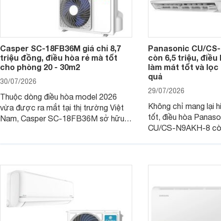
Casper SC-18FB36M giá chỉ 8,7
Panasonic CU/CS-
triệu đồng, điều hòa rẻ mà tốt
còn 6,5 triệu, điề
cho phòng 20 - 30m2
làm mát tốt và lọc 
quả
30/07/2026
29/07/2026
Thuộc dòng điều hòa model 2026
Không chỉ mang lại h
vừa được ra mắt tại thị trường Việt
tốt, điều hòa Panas
Nam, Casper SC-18FB36M sở hữu
CU/CS-N9AKH-8 còn
công suất làm mát 18.000 BTU, phù
với khả năng vận hàn
hợp với các phòng có diện tích từ 20
thụ điện hợp lý và đ
- 30 m2. Bên cạnh khả năng làm mát
trình sử dụng lâu dài.
hiệu quả, sản phẩm còn được trang bị
nhiều tính năng và công nghệ hiện đại.