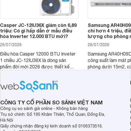
Casper JC-12IU36X giảm còn 6,89
Samsung AR40H09
triệu: Có gì hấp dẫn ở mẫu điều
chỉ hơn 4 triệu, đ
hòa Inverter 12.000 BTU mới?
lượng cho phòng 
26/07/2026
26/07/2026
Điều hòa Casper 12000 BTU Inveter
Samsung AR40H09D
1 chiều JC-12IU36X là dòng sản
công suất làm mát p
phẩm đời mới 2026 được thiết kế
phòng dưới 15m2, cù
cho phòng từ 15 - 20m2, không chỉ
lý là lựa chọn rất đ
sở hữu khả năng làm mát tốt mà còn
phòng ngủ, phòng khá
có giá bán rất hợp lý.
CÔNG TY CỔ PHẦN SO SÁNH VIỆT NAM
Công cụ so sánh giá online - Không bán hàng
Trụ sở chính: Số 195 Khâm Thiên, Thổ Quan, Đống Đa,
Hà Nội
Giấy chứng nhận đăng ký kinh doanh số 0106373516,