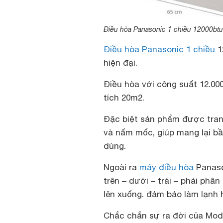
Điều hòa Panasonic 1 chiều 12000b
Điều hòa Panasonic 1 chiều
1
hiện đại.
Điều hòa với công suất 12.00
tích 20m2.
Đặc biệt sản phẩm đư
ợc tra
và nấm mốc, giúp mang lại bầ
dùng.
Ngoài ra
máy điều hòa
Panaso
trên – dưới – trái – phải phâ
lên xuống. đảm bảo làm lạnh h
Chắc chắn sự ra đời của Mode