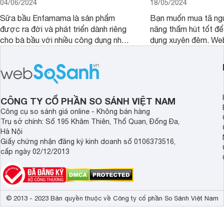
04/06/2024
18/05/2024
Sữa bầu Enfamama là sản phẩm
Bạn muốn mua tã ngư
được ra đời và phát triển dành riêng
năng thấm hút tốt để
cho bà bầu với nhiều công dụng như
dụng xuyên đêm. We
bổ sung dinh dưỡng, hỗ trợ tiêu hóa,...
chia sẻ 5 thương hiệ
Bài viết sau sẽ cung cấp cho bạn các
thấm hút tốt nhất hi
thông tin quan trọng về xuất xứ, liều
thoải mái lựa chọn nh
lượng sử dụng an toàn và các đánh
giá thực tế của mẹ bầu đã sử dụng.
CÔNG TY CỔ PHẦN SO SÁNH VIỆT NAM
Công cụ so sánh giá online - Không bán hàng
Trụ sở chính: Số 195 Khâm Thiên, Thổ Quan, Đống Đa,
Hà Nội
Giấy chứng nhận đăng ký kinh doanh số 0106373516,
cấp ngày 02/12/2013
© 2013 - 2023 Bản quyền thuộc về Công ty cổ phần So Sánh Việt Nam