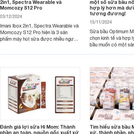
2in1, Spectra Wearable và
một số sữa bầu nổi
Momcozy S12 Pro
hợp lý hơn mà dư
tương đương!
03/12/2024
15/11/2024
Imani Ibox 2in1, Spectra Wearable và
Sữa bầu Optimum Ma
Momcozy S12 Pro hiện là 3 sản
chọn kinh tế và hợp 
phẩm máy hút sữa được nhiều người
bầu muốn có một sả
tiêu dùng ưa chuộng và phân vân nhất
lượng, đủ dinh dưỡng
khi mua. Nếu mẹ cũng đang băn
chăng. Tuy nhiên so
khoăn vấn đề nên mua sản phẩm nào
bầu khác thì thế nào,
để sử dụng trong hành trình sắp tới thì
trong bài viết dưới đ
nên đọc bài so sánh chi tiết sau:
Đánh giá lợi sữa Hi Mom: Thành
Tìm hiểu sữa bầu M
phần an toàn, nguồn gốc xuất xứ
xứ, thành phần, ph