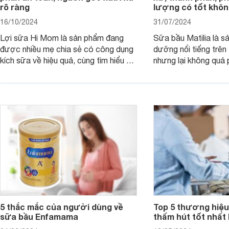
rõ ràng
lượng có tốt khô
16/10/2024
31/07/2024
Lợi sữa Hi Mom là sản phẩm đang
Sữa bầu Matilia là s
được nhiều mẹ chia sẻ có công dụng
dưỡng nổi tiếng trên 
kích sữa về hiệu quả, cùng tìm hiểu chi
nhưng lại không quá 
tiết sản phẩm này về nguồn gốc xuất
Nam. Bài viết sau sẽ
xứ, thành phần và công dụng để xem
đáp tất cả các thắc 
có an toàn để dùng cho mẹ sau sinh
thành phần và chất l
không bạn nhé!
sữa này chi tiết nhất.
5 thắc mắc của người dùng về
Top 5 thương hiệu
sữa bầu Enfamama
thấm hút tốt nhất 