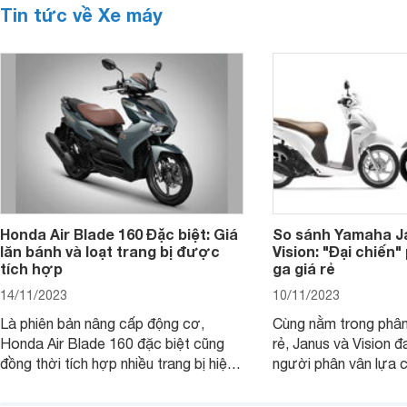
Tin tức về Xe máy
Honda Air Blade 160 Đặc biệt: Giá
So sánh Yamaha J
lăn bánh và loạt trang bị được
Vision: "Đại chiến
tích hợp
ga giá rẻ
14/11/2023
10/11/2023
Là phiên bản nâng cấp động cơ,
Cùng nằm trong phân
Honda Air Blade 160 đặc biệt cũng
rẻ, Janus và Vision đ
đồng thời tích hợp nhiều trang bị hiện
người phân vân lựa c
đại, trong đó có cả ABS cao cấp. Bài
sánh Yamaha Janus 
viết dưới đây sẽ giúp bạn hiểu hơn về
dưới đây sẽ giúp bạn