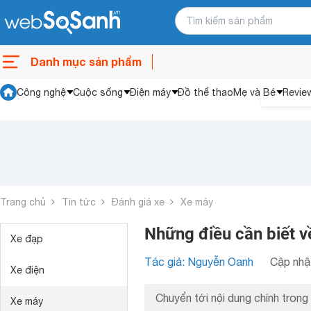
Danh mục sản phẩm
Công nghệ
Cuộc sống
Điện máy
Đồ thể thao
Mẹ và Bé
Revie
Trang chủ
Tin tức
Đánh giá xe
Xe máy
Những điều cần biết 
Xe đạp
Tác giả: Nguyễn Oanh
Cập nhật
Xe điện
Chuyển tới nội dung chính trong 
Xe máy