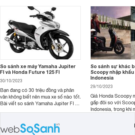
phiên bản tiền nhiệm.
So sánh xe máy Yamaha Jupiter
So sánh sự khác b
FI và Honda Future 125 FI
Scoopy nhập khẩu 
Indonesia
30/10/2023
29/10/2023
Bạn đang có 30 triệu đồng và phân
Giá Honda Scoopy n
vân không biết nên mua xe số nào tốt.
gấp đôi so với Scoo
Bài viết so sánh Yamaha Jupiter FI và
Indonesia, trong khi 
Honda Future 125 FI dưới đây sẽ
hệt nhau. Vậy điều gì
giúp bạn có được quyết định chính
chênh lệch giá lớn tới
xác nhất.
sánh Honda Scoopy 