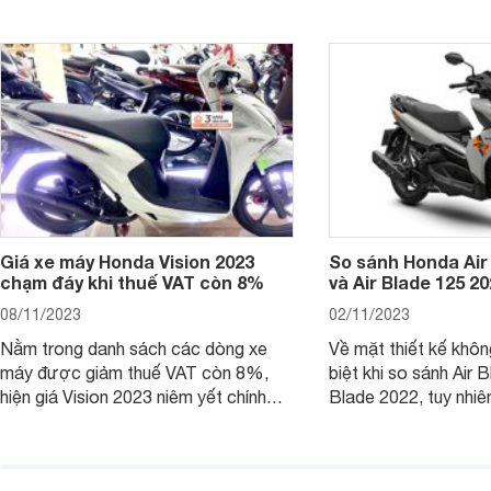
chiếc xe tay ga này.
ích để lựa chọn chính
Giá xe máy Honda Vision 2023
So sánh Honda Air
chạm đáy khi thuế VAT còn 8%
và Air Blade 125 2
08/11/2023
02/11/2023
Nằm trong danh sách các dòng xe
Về mặt thiết kế khôn
máy được giảm thuế VAT còn 8%,
biệt khi so sánh Air 
hiện giá Vision 2023 niêm yết chính
Blade 2022, tuy nhiê
hãng và tại đại lý đều có mức giảm
sự thay đổi lớn. Bài 
sâu so với cách đây 1 năm.
giúp bạn hiểu hơn nh
trên Honda Air Blade