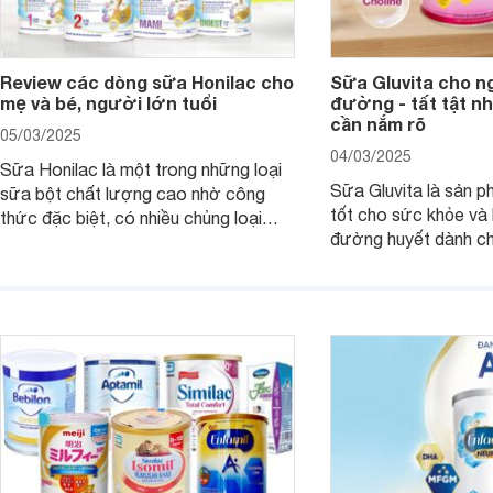
Review các dòng sữa Honilac cho
Sữa Gluvita cho n
mẹ và bé, người lớn tuổi
đường - tất tật n
cần nắm rõ
05/03/2025
04/03/2025
Sữa Honilac là một trong những loại
Sữa Gluvita là sản 
sữa bột chất lượng cao nhờ công
tốt cho sức khỏe và 
thức đặc biệt, có nhiều chủng loại
đường huyết dành ch
dùng được cho cả trẻ em, mẹ bầu và
đường với công thứ
người lớn tuổi. Vậy sản phẩm này có
nguyên liệu sạch. Vậ
công dụng như thế nào, cùng tìm hiểu
có tốt không, có nh
ngay trong bài viết sau.
thể gì, hãy cùng Web
hiểu ngay trong bài v