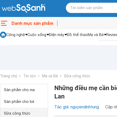
Danh mục sản phẩm
Công nghệ
Cuộc sống
Điện máy
Đồ thể thao
Mẹ và Bé
Revie
Trang chủ
Tin tức
Mẹ và Bé
Sữa công thức
Những điều mẹ cần bi
Sản phẩm cho mẹ
Lan
Sản phẩm cho bé
Tác giả: nguyendinhtung
Cập nh
Sữa công thức