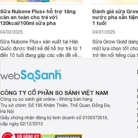
Sữa Nubone Plus+ hỗ trợ tăng
Đánh giá sữa Gro
cân an toàn cho trẻ với
nước pha sẵn tiện
120kcal/100ml sữa pha
1 tuổi
04/02/2025
24/01/2025
Sữa Nubone Plus+ sản xuất tại Hàn
Sữa Grow Gold dạng
Quốc được thiết kế để hỗ trợ trẻ từ 1
một lựa chọn tốt cho
đến 10 tuổi đang gặp các vấn đề về
trở lên nổi tiếng của
biếng ăn, chậm tăng cân hoặc suy
Abbott Hoa Kì được 
dinh dưỡng. Sản phẩm đến từ thương
Malaysia. Với thành
hiệu Lotte đứng số 1 Hàn Quốc, với
đầy đủ và hương vị d
mức giá thành ổn phù hợp với người
phẩm này không chỉ g
dùng Việt.
thể chất mà còn hỗ tr
CÔNG TY CỔ PHẦN SO SÁNH VIỆT NAM
giác.
Công cụ so sánh giá online - Không bán hàng
Trụ sở chính: Số 195 Khâm Thiên, Thổ Quan, Đống Đa,
Hà Nội
Giấy chứng nhận đăng ký kinh doanh số 0106373516,
cấp ngày 02/12/2013