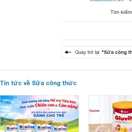
Tìm kiế
"Sữa công t
Quay trở lại
Tin tức về Sữa công thức