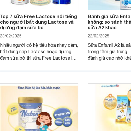
Top 7 sữa Free Lactose nổi tiếng
Đánh giá sữa Enfam
cho người bất dung Lactose và
không: so sánh th
dị ứng đạm sữa bò
sữa A2 khác
28/02/2025
22/02/2025
Nhiều người có hệ tiêu hóa nhạy cảm,
Sữa Enfamil A2 là s
bất dung nạp Lactose hoặc dị ứng
trong tầm giá trung 
đạm sữa bò thì sữa Free Lactose là
đánh giá cao nhờ khả
sản phẩm dinh dưỡng đáng để sử
hóa, phát triển trí n
dụng. Dưới đây là danh sách các loại
miễn dịch. Đây là lựa
sữa Free Lactose cho trẻ sơ sinh và
cho cha mẹ muốn đầu
người lớn, giúp giải quyết tình trạng rối
dưỡng toàn diện cho
loạn tiêu hóa, hấp thu dễ dàng hơn.