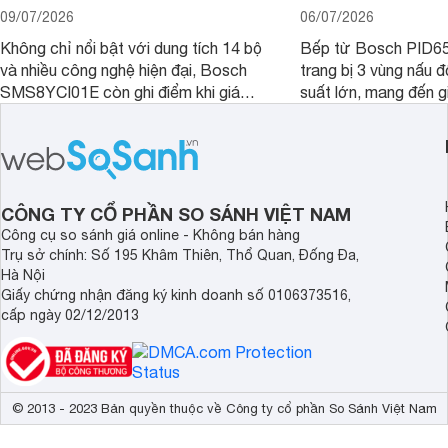
09/07/2026
06/07/2026
Không chỉ nổi bật với dung tích 14 bộ
Bếp từ Bosch PID
và nhiều công nghệ hiện đại, Bosch
trang bị 3 vùng nấu 
SMS8YCI01E còn ghi điểm khi giá
suất lớn, mang đến g
bán thực tế đã giảm đáng kể so với
nướng linh hoạt và h
thời điểm mới mở bán, mang lại tỷ lệ
gia đình.
giá trị/chi phí hấp dẫn hơn cho người
dùng đang tìm kiếm một mẫu máy rửa
bát cao cấp.
CÔNG TY CỔ PHẦN SO SÁNH VIỆT NAM
Công cụ so sánh giá online - Không bán hàng
Trụ sở chính: Số 195 Khâm Thiên, Thổ Quan, Đống Đa,
Hà Nội
Giấy chứng nhận đăng ký kinh doanh số 0106373516,
cấp ngày 02/12/2013
© 2013 - 2023 Bản quyền thuộc về Công ty cổ phần So Sánh Việt Nam