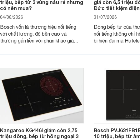
triệu, bếp từ 3 vùng nấu rẻ nhưng
giá còn 6,5 triệu 
có nên mua?
Đức tiết kiệm điện
04/08/2026
31/07/2026
Bosch vốn là thương hiệu nổi tiếng
Dòng bếp từ của th
với chất lượng, độ bền cao và
nổi tiếng không chỉ hộ
thường gắn liền với phân khúc giá
bị hiện đại mà Hafe
cao. Tuy nhiên, trên thị trường hiện
536.61.886 còn đan
nay, mẫu bếp từ Bosch 3 vùng nấu
hàng, siêu thị điện m
PUC61KAA5E lại đang được nhiều
đưa tới lựa chọn ch
đơn vị phân phối với mức giá khá dễ
gia đình.
tiếp cận, thu hút sự quan tâm của
nhiều người tiêu dùng.
Kangaroo KG446i giảm còn 2,75
Bosch PVJ631FB1E
triệu đồng, bếp từ hồng ngoại 3
10 triệu, bếp từ â