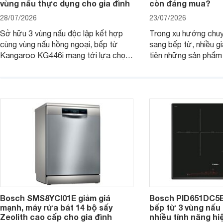
vùng nấu thực dụng cho gia đình
còn đáng mua?
28/07/2026
23/07/2026
Sở hữu 3 vùng nấu độc lập kết hợp
Trong xu hướng chuy
cùng vùng nấu hồng ngoại, bếp từ
sang bếp từ, nhiều gi
Kangaroo KG446i mang tới lựa chọn
tiên những sản phẩm 
đáng cân nhắc cho nhu cầu nấu
nướng cao, độ bền t
nướng tại gia đình. Hiện sản phẩm
thương hiệu uy tín. 
cũng đang được giảm giá khá sâu tại
PVJ631FB1E là một 
nhiều cửa hàng, đại lý.
mẫu bếp đáp ứng tốt 
Bosch SMS8YCI01E giảm giá
Bosch PID651DC5E 
mạnh, máy rửa bát 14 bộ sấy
bếp từ 3 vùng nấu 
Zeolith cao cấp cho gia đình
nhiều tính năng hi