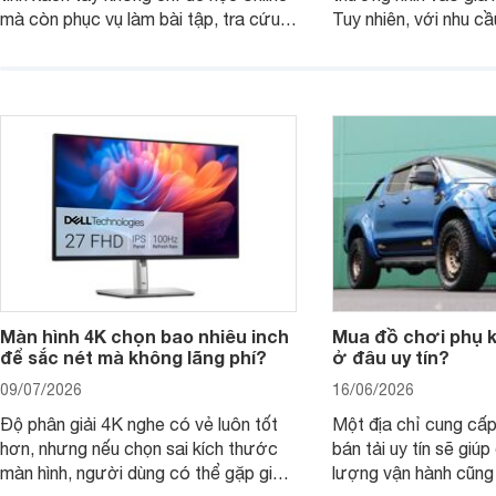
mà còn phục vụ làm bài tập, tra cứu,
Tuy nhiên, với nhu cầ
thuyết trình và giải trí nhẹ. Khi chọn
việc nhẹ và giải trí t
laptop HP cho con, phụ huynh nên
quan trọng hơn là tổn
nhìn theo nhu cầu sử dụng nhiều năm
mua bản nào, có cần
thay vì chỉ so sánh cấu hình trên giấy.
không, dùng được ba
nên nâng cấp.
Màn hình 4K chọn bao nhiêu inch
Mua đồ chơi phụ ki
để sắc nét mà không lãng phí?
ở đâu uy tín?
09/07/2026
16/06/2026
Độ phân giải 4K nghe có vẻ luôn tốt
Một địa chỉ cung cấp
hơn, nhưng nếu chọn sai kích thước
bán tải uy tín sẽ giú
màn hình, người dùng có thể gặp giao
lượng vận hành cũng