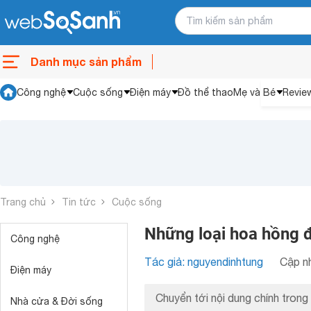
Danh mục sản phẩm
Công nghệ
Cuộc sống
Điện máy
Đồ thể thao
Mẹ và Bé
Revie
Trang chủ
Tin tức
Cuộc sống
Những loại hoa hồng đ
Công nghệ
Tác giả: nguyendinhtung
Cập nh
Điện máy
Chuyển tới nội dung chính trong 
Nhà cửa & Đời sống