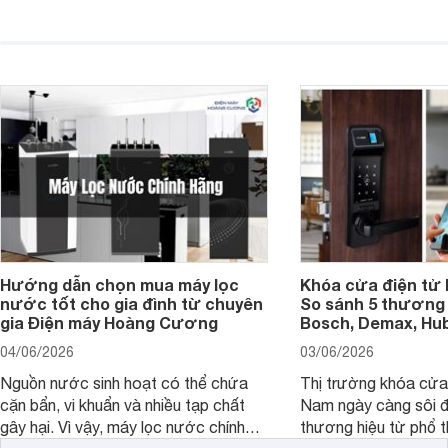
diện quá nhỏ, phải phóng to nhiều
của chủ xe khi lên đ
hoặc không tận dụng hết không gian
hai" của mình.
hiển thị. Vậy màn hình 4K nên chọn
bao nhiêu inch là hợp lý?
Hướng dẫn chọn mua máy lọc
Khóa cửa điện tử 
nước tốt cho gia đình từ chuyên
So sánh 5 thương 
gia Điện máy Hoàng Cương
Bosch, Demax, Hub
04/06/2026
03/06/2026
Nguồn nước sinh hoạt có thể chứa
Thị trường khóa cửa 
cặn bẩn, vi khuẩn và nhiều tạp chất
Nam ngày càng sôi đ
gây hại. Vì vậy, máy lọc nước chính
thương hiệu từ phổ 