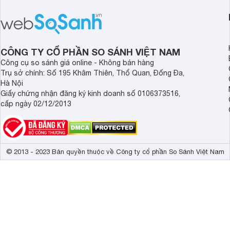
hãng là giải pháp hiệu quả giúp bảo vệ
cấp. Nếu bạn đang b
sức khỏe và đảm bảo nguồn nước
cửa điện tử hãng nào 
sạch cho cả gia đình.
sẽ so sánh 5 thương
tâm nhiều hiện nay: 
Demax, Hubert và Gi
CÔNG TY CỔ PHẦN SO SÁNH VIỆT NAM
Công cụ so sánh giá online - Không bán hàng
Trụ sở chính: Số 195 Khâm Thiên, Thổ Quan, Đống Đa,
Hà Nội
Giấy chứng nhận đăng ký kinh doanh số 0106373516,
cấp ngày 02/12/2013
© 2013 - 2023 Bản quyền thuộc về Công ty cổ phần So Sánh Việt Nam