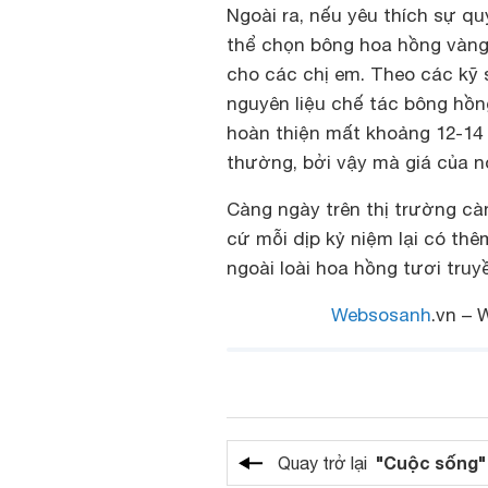
Ngoài ra, nếu yêu thích sự q
thể chọn bông hoa hồng vàng 
cho các chị em. Theo các kỹ 
nguyên liệu chế tác bông hồ
hoàn thiện mất khoảng 12-14 
thường, bởi vậy mà giá của n
Càng ngày trên thị trường c
cứ mỗi dịp kỷ niệm lại có thê
ngoài loài hoa hồng tươi tru
Websosanh
.vn – 
"Cuộc sống"
Quay trở lại