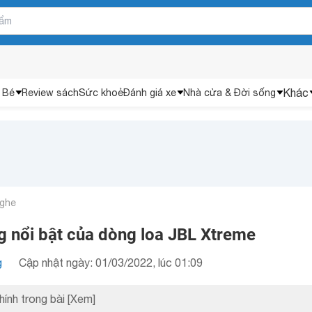
Khác
 Bé
Review sách
Sức khoẻ
Đánh giá xe
Nhà cửa & Đời sống
nghe
g nổi bật của dòng loa JBL Xtreme
g
Cập nhật ngày: 01/03/2022, lúc 01:09
hính trong bài
[Xem]