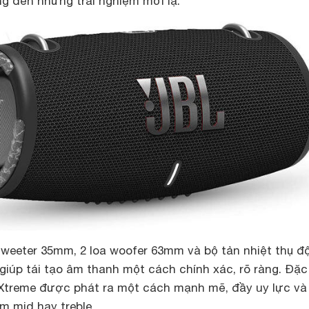
g đến những trải nghiệm mới lạ.
tweeter 35mm, 2 loa woofer 63mm và bộ tản nhiệt thụ đ
giúp tái tạo âm thanh một cách chính xác, rõ ràng. Đặc
 Xtreme được phát ra một cách mạnh mẽ, đầy uy lực và
âm mid hay treble.