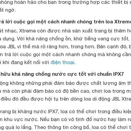
phòng hoàn hảo cho bạn trong trường hợp các thiết bị 
ất ngờ.
rả lời cuộc gọi một cách nhanh chóng trên loa Xtrem
t nhạc, Xtreme còn được nhà sản xuất trang bị thêm h
 dụng. Với khả năng chống ồn, khử tiếng vang cực tốt,
loa JBL vì thế mà rõ ràng hơn, trong hơn. Bên cạnh đó, 
ận trả lời cuộc gọi một cách nhanh chóng mà không cần
i khi đang kết nối với
điện thoại
.
 hữu khả năng chống nước cực tốt với chuẩn IPX7
động không những phải đảm bảo được chất lượng âm t
âu mà còn phải đảm bảo có độ bền cao, chơi loa trong m
ả điều đó đều được hội tụ trên dòng loa di động JBL Xtr
ang bị kháng nước IPX7, loa có thể chơi trong điều kiệ
ần khu vực nước. Nếu bạn có vô tình đổ nước hay làm rơ
quá lo lắng. Theo thông tin công bố, loa có thể chơi 