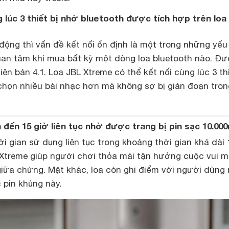
g lúc 3 thiết bị nhờ bluetooth được tích hợp trên loa
 động thì vấn đề kết nối ổn định là một trong những yếu
n tâm khi mua bất kỳ một dòng loa bluetooth nào. Đ
iên bản 4.1. Loa JBL Xtreme có thể kết nối cùng lúc 3 thi
 chọn nhiều bài nhạc hơn mà không sợ bị gián đoạn tro
 đến 15 giờ liên tục nhờ được trang bị pin sạc 10.0
i gian sử dụng liên tục trong khoảng thời gian khá dài 
L Xtreme giúp người chơi thỏa mái tận hưởng cuộc vui 
giữa chừng. Mặt khác, loa còn ghi điểm với người dùng
 pin khủng này.