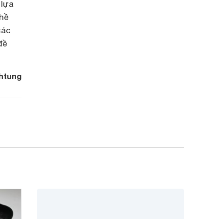
 lựa
 hề
các
đề
htung