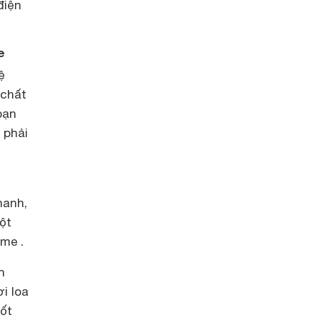
điện
e
ệ
 chất
bạn
 phải
hanh,
ột
eme .
n
i loa
tốt