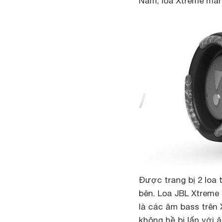
Nam, loa Xtreme man
Được trang bị 2 loa 
bên. Loa JBL Xtreme 
là các âm bass trên
không hề bị lấn với 