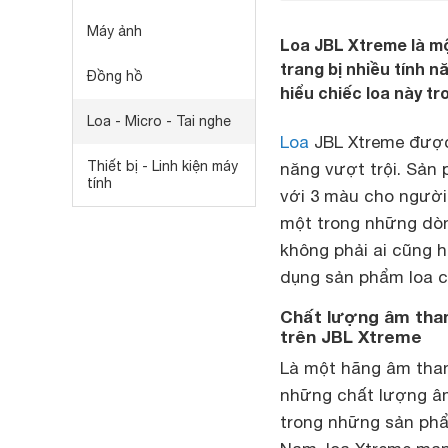
Máy ảnh
Loa JBL Xtreme là mộ
trang bị nhiều tính n
Đồng hồ
hiểu chiếc loa này tr
Loa - Micro - Tai nghe
Loa
JBL Xtreme được 
Thiết bị - Linh kiện máy
năng vượt trội. Sản
tính
với 3 màu cho người
một trong những dòn
không phải ai cũng h
dụng sản phẩm loa c
Chất lượng âm thanh
trên JBL Xtreme
Là một hãng âm than
những chất lượng âm 
trong những sản phẩm