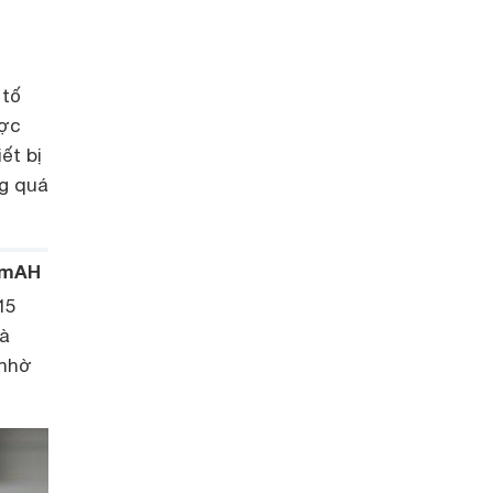
 tố
ược
ết bị
ng quá
00mAH
15
mà
 nhờ