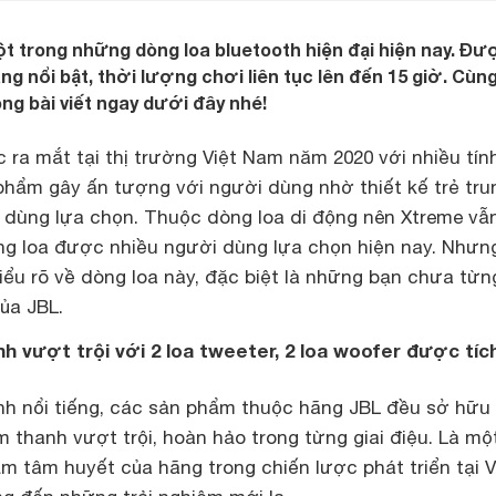
t trong những dòng loa bluetooth hiện đại hiện nay. Đư
ăng nổi bật, thời lượng chơi liên tục lên đến 15 giờ. Cùng
ong bài viết ngay dưới đây nhé!
ra mắt tại thị trường Việt Nam năm 2020 với nhiều tín
 phẩm gây ấn tượng với người dùng nhờ thiết kế trẻ tru
 dùng lựa chọn. Thuộc dòng loa di động nên Xtreme vẫn
g loa được nhiều người dùng lựa chọn hiện nay. Nhưn
iểu rõ về dòng loa này, đặc biệt là những bạn chưa từn
ủa JBL.
 vượt trội với 2 loa tweeter, 2 loa woofer được tíc
h nổi tiếng, các sản phẩm thuộc hãng JBL đều sở hữu
thanh vượt trội, hoàn hảo trong từng giai điệu. Là mộ
 tâm huyết của hãng trong chiến lược phát triển tại V