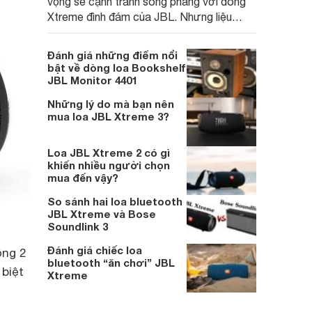
vọng sẽ cạnh tranh sòng phẳng với dòng
Xtreme đình đám của JBL. Nhưng liệu
Sony có thành ông trong việc thách thức
vị thế của JBL? Hãy cùng Websosanh tìm
Đánh giá những điểm nổi
hiểu.
bật về dòng loa Bookshelf
JBL Monitor 4401
Những lý do mà bạn nên
mua loa JBL Xtreme 3?
Loa JBL Xtreme 2 có gì
khiến nhiều người chọn
mua đến vậy?
So sánh hai loa bluetooth
JBL Xtreme và Bose
Soundlink 3
Đánh giá chiếc loa
ộng 2
bluetooth “ăn chơi” JBL
 biệt
Xtreme