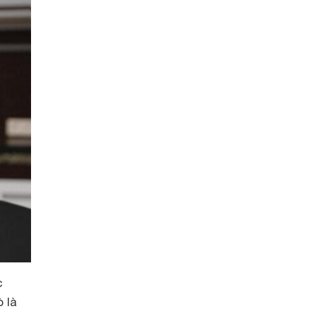
c
 là