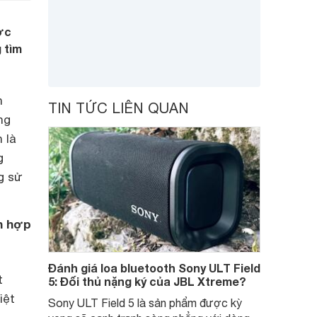
ợc
 tìm
h
TIN TỨC LIÊN QUAN
ng
 là
g
g sử
h hợp
Đánh giá loa bluetooth Sony ULT Field
t
5: Đối thủ nặng ký của JBL Xtreme?
iệt
Sony ULT Field 5 là sản phẩm được kỳ