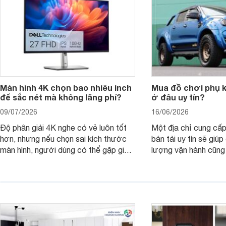
Màn hình 4K chọn bao nhiêu inch
Mua đồ chơi phụ ki
để sắc nét mà không lãng phí?
ở đâu uy tín?
09/07/2026
16/06/2026
Độ phân giải 4K nghe có vẻ luôn tốt
Một địa chỉ cung cấp
hơn, nhưng nếu chọn sai kích thước
bán tải uy tín sẽ giú
màn hình, người dùng có thể gặp giao
lượng vận hành cũng
diện quá nhỏ, phải phóng to nhiều
của chủ xe khi lên đ
hoặc không tận dụng hết không gian
hai" của mình.
hiển thị. Vậy màn hình 4K nên chọn
bao nhiêu inch là hợp lý?