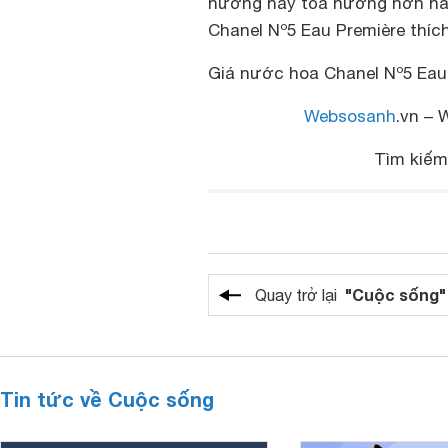
hương hay tỏa hương hơn hẳn
Chanel Nº5 Eau Première thíc
Giá nước hoa Chanel Nº5 Eau P
Websosanh
.vn – 
Tìm kiế
"Cuộc sống"
Quay trở lại
Tin tức về Cuộc sống