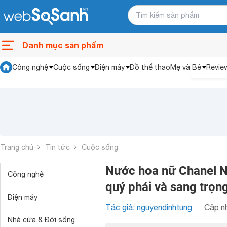
Danh mục sản phẩm
Công nghệ
Cuộc sống
Điện máy
Đồ thể thao
Mẹ và Bé
Revie
Trang chủ
Tin tức
Cuộc sống
Nước hoa nữ Chanel N
Công nghệ
quý phái và sang trọn
Điện máy
Tác giả: nguyendinhtung
Cập nh
Nhà cửa & Đời sống