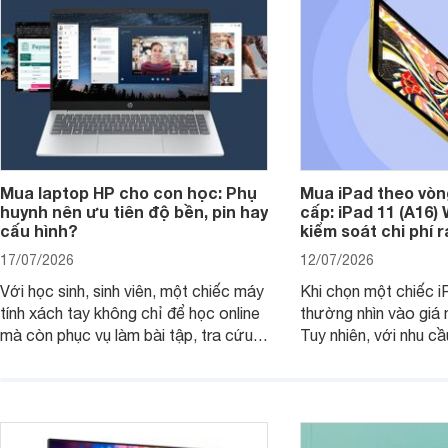
Mua laptop HP cho con học: Phụ
Mua iPad theo vòn
huynh nên ưu tiên độ bền, pin hay
cấp: iPad 11 (A16)
cấu hình?
kiểm soát chi phí 
17/07/2026
12/07/2026
Với học sinh, sinh viên, một chiếc máy
Khi chọn một chiếc i
tính xách tay không chỉ để học online
thường nhìn vào giá 
mà còn phục vụ làm bài tập, tra cứu,
Tuy nhiên, với nhu cầ
thuyết trình và giải trí nhẹ. Khi chọn
việc nhẹ và giải trí t
laptop HP cho con, phụ huynh nên
quan trọng hơn là tổn
nhìn theo nhu cầu sử dụng nhiều năm
mua bản nào, có cần
thay vì chỉ so sánh cấu hình trên giấy.
không, dùng được ba
nên nâng cấp.