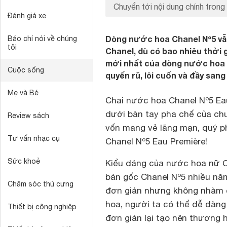
Chuyển tới nội dung chính trong 
Đánh giá xe
Dòng nước hoa Chanel Nº5 vẫn
Báo chí nói về chúng
tôi
Chanel, dù có bao nhiêu thời 
mới nhất của dòng nước hoa 
Cuộc sống
quyến rũ, lôi cuốn và đầy sang
Mẹ và Bé
Chai
nước hoa
Chanel Nº5 Ea
dưới bàn tay pha chế của ch
Review sách
vốn mang vẻ lãng mạn, quý ph
Tư vấn nhạc cụ
Chanel Nº5 Eau Première!
Sức khoẻ
Kiểu dáng của nước hoa nữ Ch
bản gốc Chanel Nº5 nhiều năm
Chăm sóc thú cưng
đơn giản nhưng không nhàm c
hoa, người ta có thể dễ dàng 
Thiết bị công nghiệp
đơn giản lại tạo nên thương h