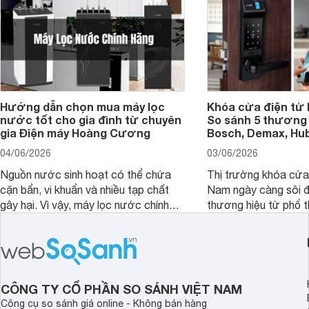
Hướng dẫn chọn mua máy lọc
Khóa cửa điện tử 
nước tốt cho gia đình từ chuyên
So sánh 5 thương 
gia Điện máy Hoàng Cương
Bosch, Demax, Hub
04/06/2026
03/06/2026
Nguồn nước sinh hoạt có thể chứa
Thị trường khóa cửa 
cặn bẩn, vi khuẩn và nhiều tạp chất
Nam ngày càng sôi đ
gây hại. Vì vậy, máy lọc nước chính
thương hiệu từ phổ 
hãng là giải pháp hiệu quả giúp bảo vệ
cấp. Nếu bạn đang b
sức khỏe và đảm bảo nguồn nước
cửa điện tử hãng nào 
sạch cho cả gia đình.
sẽ so sánh 5 thương
tâm nhiều hiện nay: 
Demax, Hubert và Gi
CÔNG TY CỔ PHẦN SO SÁNH VIỆT NAM
Công cụ so sánh giá online - Không bán hàng