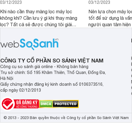
03/12/2023
03/12/2023
Khi nào cần thay màng lọc máy lọc
Nên lựa chọn máy lọ
không khí? Cần lưu ý gì khi thay màng
tốt để sử dụng là vấ
lọc? Tất cả sẽ được chúng tôi giải
người quan tâm hiện 
đáp qua bài viết dưới đây. Cùng đón
viết này, chúng tôi s
đọc nhé.
bạn 4 dòng máy lọc 
Electrolux đang hot h
trường. Hãy cùng th
CÔNG TY CỔ PHẦN SO SÁNH VIỆT NAM
Công cụ so sánh giá online - Không bán hàng
Trụ sở chính: Số 195 Khâm Thiên, Thổ Quan, Đống Đa,
Hà Nội
Giấy chứng nhận đăng ký kinh doanh số 0106373516,
cấp ngày 02/12/2013
© 2013 - 2023 Bản quyền thuộc về Công ty cổ phần So Sánh Việt Nam