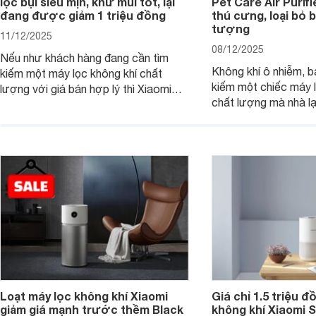
lọc bụi siêu mịn, khử mùi tốt, lại
Pet Care Air Purifi
đang được giảm 1 triệu đồng
thú cưng, loại bỏ b
tượng
11/12/2025
08/12/2025
Nếu như khách hàng đang cần tìm
Không khí ô nhiễm, b
kiếm một máy lọc không khí chất
kiếm một chiếc máy l
lượng với giá bán hợp lý thì Xiaomi
chất lượng mà nhà lạ
Mijia Smart Air Purifier 6 chính là một
mèo thì máy lọc khôn
trong những lựa chọn rất đáng cân
Smart Pet Care Air Pu
nhắc hiện nay.
chọn rất đáng cân n
nay.
Loạt máy lọc không khí Xiaomi
Giá chỉ 1.5 triệu đ
giảm giá mạnh trước thềm Black
không khí Xiaomi S