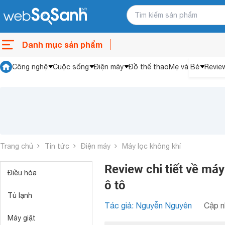
Danh mục sản phẩm
Công nghệ
Cuộc sống
Điện máy
Đồ thể thao
Mẹ và Bé
Revie
Trang chủ
Tin tức
Điện máy
Máy lọc không khí
Review chi tiết về má
Điều hòa
ô tô
Tủ lạnh
Tác giả: Nguyễn Nguyên
Cập n
Máy giặt