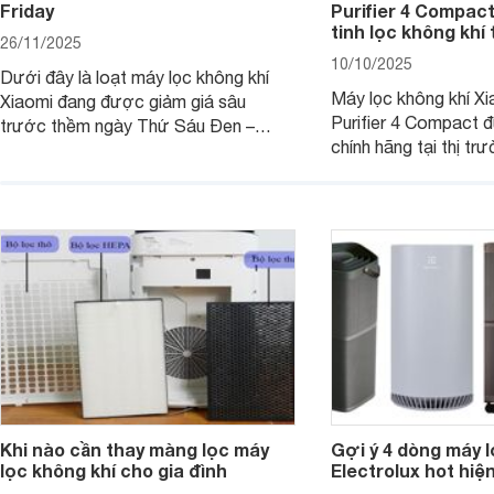
Friday
Purifier 4 Compact 
tinh lọc không khí 
26/11/2025
10/10/2025
Dưới đây là loạt máy lọc không khí
Máy lọc không khí Xi
Xiaomi đang được giảm giá sâu
Purifier 4 Compact 
trước thềm ngày Thứ Sáu Đen –
chính hãng tại thị tr
Black Friday. Với chất lượng tốt và
mức giá rất rẻ, lại có
mức ưu đãi lớn, khách hàng có thể sở
khử mùi tốt cho khô
hữu những sản phẩm đáng mua với
diện tích tới 27m2.
mức giá hấp dẫn chưa từng có.
Khi nào cần thay màng lọc máy
Gợi ý 4 dòng máy l
lọc không khí cho gia đình
Electrolux hot hiệ