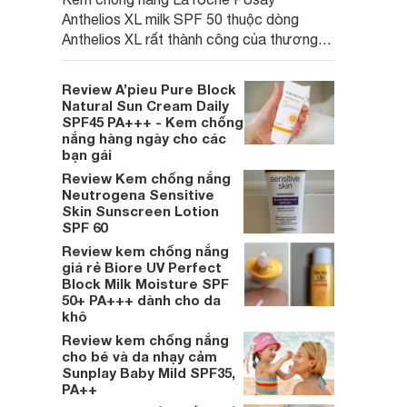
Anthelios XL milk SPF 50 thuộc dòng
Anthelios XL rất thành công của thương
hiệu dược mỹ phẩm đình đám tại Pháp -
La Roche Posay. Đây là sản phẩm nhận
Review A’pieu Pure Block
được nhiều phản hồi tích cực của những
Natural Sun Cream Daily
khách hàng có làn da thường, da khô, da
SPF45 PA+++ - Kem chống
nắng hàng ngày cho các
nhạy cảm.
bạn gái
Review Kem chống nắng
Neutrogena Sensitive
Skin Sunscreen Lotion
SPF 60
Review kem chống nắng
giá rẻ Biore UV Perfect
Block Milk Moisture SPF
50+ PA+++ dành cho da
khô
Review kem chống nắng
cho bé và da nhạy cảm
Sunplay Baby Mild SPF35,
PA++