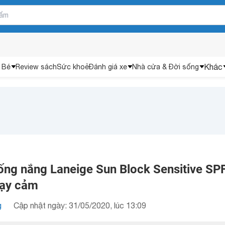
Khác
 Bé
Review sách
Sức khoẻ
Đánh giá xe
Nhà cửa & Đời sống
ng nắng Laneige Sun Block Sensitive SP
hạy cảm
g
Cập nhật ngày: 31/05/2020, lúc 13:09