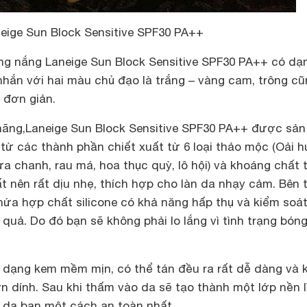
ige Sun Block Sensitive SPF30 PA++
ống nắng Laneige Sun Block Sensitive SPF30 PA++ có dạ
nhắn với hai màu chủ đạo là trắng – vàng cam, trông c
 đơn giản.
hãng,
Laneige Sun Block Sensitive SPF30 PA++ được sản
từ các thành phần chiết xuất từ 6 loại thảo mộc (Oải 
ựa chanh, rau má, hoa thục quỳ, lô hội) và khoáng chất 
t nên rất dịu nhẹ, thích hợp cho làn da nhạy cảm. Bên 
hứa hợp chất silicone có khả năng hấp thụ và kiểm soá
quả. Do đó bạn sẽ không phải lo lắng vì tình trạng bón
à dạng kem mềm mịn, có thể tán đều ra rất dễ dàng và 
 dính. Sau khi thấm vào da sẽ tạo thành một lớp nền l
 da bạn một cách an toàn nhất.