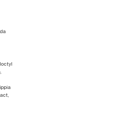
 da
loctyl
,
ippia
act,