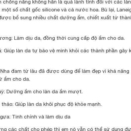
m chống nắng
không hẳn là quá lành tính đối với các là
một số chất gốc silicone và cả nước hoa. Bù lại, Lanei
 được bổ sung nhiều chất dưỡng ẩm, chiết xuất từ thàn
hương: Làm dịu da, đồng thời cung cấp độ ẩm cho da.
: Giúp làn da tự bảo vệ mình khỏi các thành phần gây 
 Nha đam từ lâu đã được dùng để làm đẹp vì khả năng 
iữ ẩm cho da.
quỳ: Dưỡng ẩm cho làn da ẩm mượt.
t thảo: Giúp làn da khôi phục độ khỏe mạnh.
 ngựa: Tinh chỉnh và làm dịu da
ượng các chất cho phép thì em nó vẫn có thể sử dụng đ