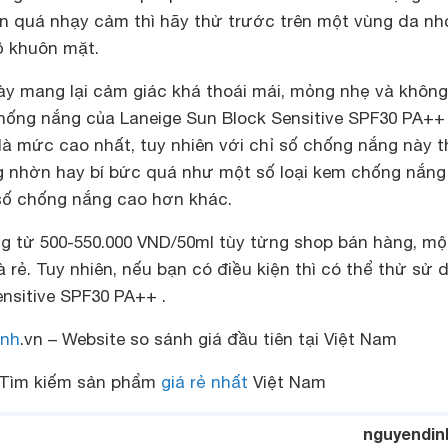
ạn quá nhạy cảm thì hãy thử trước trên một vùng da nhỏ
ộ khuôn mặt.
này mang lại cảm giác khá thoái mái, mỏng nhẹ và khôn
chống nắng của Laneige Sun Block Sensitive SPF30 PA++
à mức cao nhất, tuy nhiên với chỉ số chống nắng này t
g nhờn hay bí bức quá như một số loại
kem chống nắng
số chống nắng cao hơn khác.
g từ 500-550.000 VND/50ml tùy từng shop bán hàng, mộ
 rẻ. Tuy nhiên, nếu bạn có điều kiện thì có thể thử sử 
nsitive SPF30 PA++ .
nh
.vn – Website so sánh giá đầu tiên tại Việt Nam
Tìm kiếm sản phẩm
giá rẻ nhất
Việt Nam
nguyendin