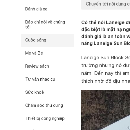
Chuyển tới nội dung c
Đánh giá xe
Có thể nói Laneige 
Báo chí nói về chúng
tôi
đặc biệt là mặt nạ n
đánh giá là an toàn v
Cuộc sống
nắng Laneige Sun Blo
Mẹ và Bé
Laneige Sun Block S
trường nhưng nó đượ
Review sách
năm. Đến nay thì e
Tư vấn nhạc cụ
thích nhờ độ dịu nhẹ
Sức khoẻ
Chăm sóc thú cưng
Thiết bị công nghiệp