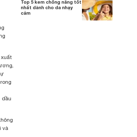
Top 5 kem chống nắng tốt
nhất dành cho da nhạy
cảm
ng
ũng
 xuất
hương,
tự
trong
t
g dầu
không
ì và