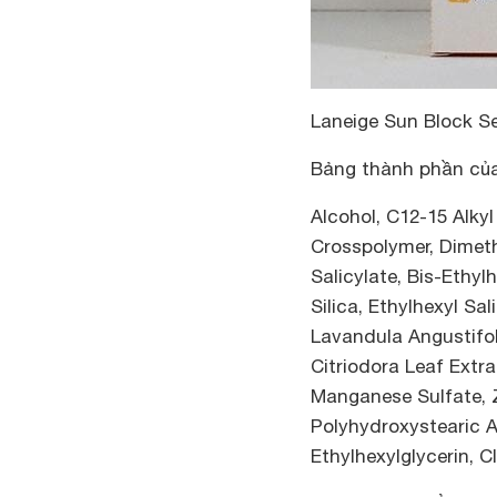
Laneige Sun Block S
Bảng thành phần c
Alcohol, C12-15 Alky
Crosspolymer, Dimet
Salicylate, Bis-Ethy
Silica, Ethylhexyl Sal
Lavandula Angustifoli
Citriodora Leaf Extra
Manganese Sulfate, 
Polyhydroxystearic A
Ethylhexylglycerin, C