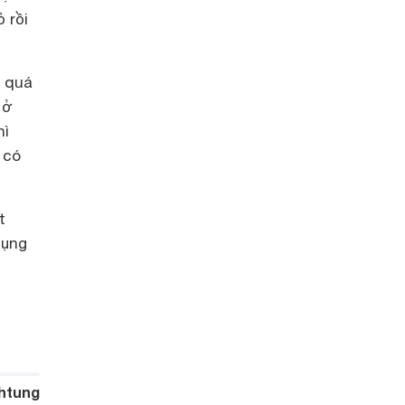
 rồi
g quá
 ở
hì
có
t
dụng
htung