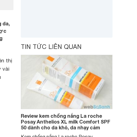
 da,
ược
ng
TIN TỨC LIÊN QUAN
n thị
 vài
u
Review kem chống nắng La roche
Posay Anthelios XL milk Comfort SPF
50 dành cho da khô, da nhạy cảm
Kem chống nắng La roche Posay