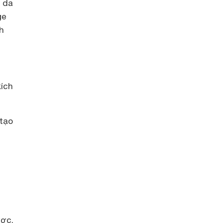
n da
ge
h
kích
tạo
ược.