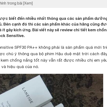
hính trong bài
[Xem]
được biết đến nhiều nhất thông qua các sản phẩm dưỡng
gủ. Bên cạnh đó thì các sản phẩm khác của hãng cũng đ
à ít gây kích ứng. Bài viết này sẽ review chi tiết kem chố
ck Sensitive.
ensitive SPF30 PA++ không phải là sản phẩm quá mới trê
c chú ý thông qua bộ phim Hậu duệ mặt trời cách đây
m
kem chống nắng tốt
này vẫn rất được nhiều chị em yê
 và hiệu quả của nó.