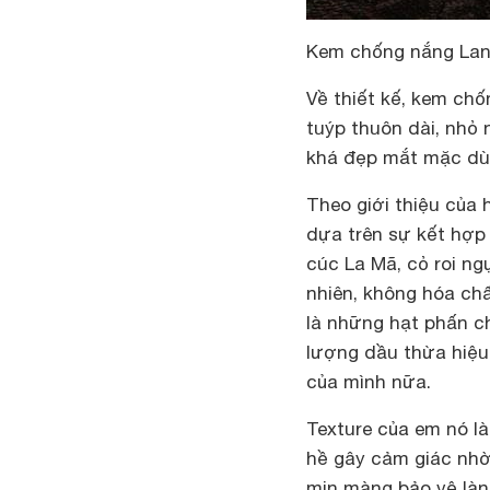
Kem chống nắng Lane
Về thiết kế, kem ch
tuýp thuôn dài, nhỏ 
khá đẹp mắt mặc dù
Theo giới thiệu của 
dựa trên sự kết hợp 
cúc La Mã, cỏ roi ng
nhiên, không hóa chấ
là những hạt phấn c
lượng dầu thừa hiệu 
của mình nữa.
Texture của em nó l
hề gây cảm giác nhờn
mịn màng bảo vệ làn