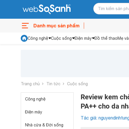
Danh mục sản phẩm
Công nghệ
Cuộc sống
Điện máy
Đồ thể thao
Mẹ và
Trang chủ
Tin tức
Cuộc sống
Review kem chố
Công nghệ
PA++ cho da n
Điện máy
Tác giả: nguyendinhtun
Nhà cửa & Đời sống