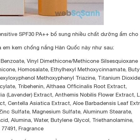
ensitive SPF30 PA++ bổ sung nhiều chất dưỡng ẩm cho
ủa em
kem chống nắng Hàn Quốc
này như sau:
l Benzoate, Vinyl Dimethicone/Methicone Silsesquioxane
hicone, Homosalate, Ethylhexyl Methoxycinnamate, Buty
lhexyloxyphenol Methoxyphenyl Triazine, Titanium Dioxide
icylate, Tribehenin, Althaea Officinalis Root Extract,
a (Lavender) Extract, Anthemis Nobilis Flower Extract, L
ct, Centella Asiatica Extract, Aloe Barbadensis Leaf Extr
Zinc Sulfate, Magnesium Sulfate, Aluminum Stearate,
cid, Alumina, Water, Butylene Glycol, Triethanolamine,
I 77491, Fragrance