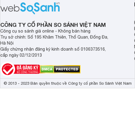
sức khỏe và đảm bảo nguồn nước
cửa điện tử hãng nào 
sạch cho cả gia đình.
sẽ so sánh 5 thương
tâm nhiều hiện nay: 
Demax, Hubert và Gi
CÔNG TY CỔ PHẦN SO SÁNH VIỆT NAM
Công cụ so sánh giá online - Không bán hàng
Trụ sở chính: Số 195 Khâm Thiên, Thổ Quan, Đống Đa,
Hà Nội
Giấy chứng nhận đăng ký kinh doanh số 0106373516,
cấp ngày 02/12/2013
© 2013 - 2023 Bản quyền thuộc về Công ty cổ phần So Sánh Việt Nam