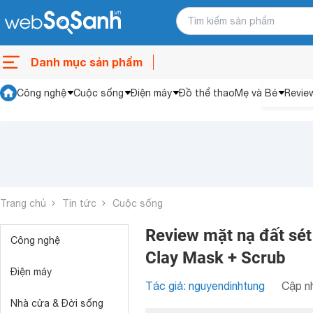
Danh mục sản phẩm
Công nghệ
Cuộc sống
Điện máy
Đồ thể thao
Mẹ và Bé
Revie
Trang chủ
Tin tức
Cuộc sống
Review mặt nạ đất sét 
Công nghệ
Clay Mask + Scrub
Điện máy
Tác giả: nguyendinhtung
Cập nh
Nhà cửa & Đời sống