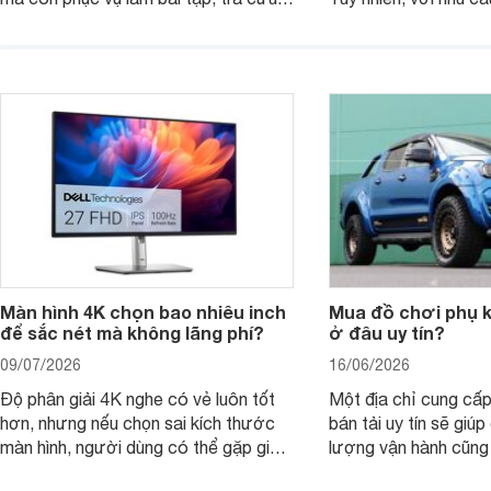
thuyết trình và giải trí nhẹ. Khi chọn
việc nhẹ và giải trí t
laptop HP cho con, phụ huynh nên
quan trọng hơn là tổn
nhìn theo nhu cầu sử dụng nhiều năm
mua bản nào, có cần
thay vì chỉ so sánh cấu hình trên giấy.
không, dùng được ba
nên nâng cấp.
Màn hình 4K chọn bao nhiêu inch
Mua đồ chơi phụ ki
để sắc nét mà không lãng phí?
ở đâu uy tín?
09/07/2026
16/06/2026
Độ phân giải 4K nghe có vẻ luôn tốt
Một địa chỉ cung cấp
hơn, nhưng nếu chọn sai kích thước
bán tải uy tín sẽ giú
màn hình, người dùng có thể gặp giao
lượng vận hành cũng
diện quá nhỏ, phải phóng to nhiều
của chủ xe khi lên đ