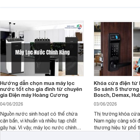
hoặc không tận dụng hết không gian
hai" của mình.
hiển thị. Vậy màn hình 4K nên chọn
bao nhiêu inch là hợp lý?
Hướng dẫn chọn mua máy lọc
Khóa cửa điện tử 
nước tốt cho gia đình từ chuyên
So sánh 5 thương 
gia Điện máy Hoàng Cương
Bosch, Demax, Hub
04/06/2026
03/06/2026
Nguồn nước sinh hoạt có thể chứa
Thị trường khóa cửa 
cặn bẩn, vi khuẩn và nhiều tạp chất
Nam ngày càng sôi đ
gây hại. Vì vậy, máy lọc nước chính
thương hiệu từ phổ 
hãng là giải pháp hiệu quả giúp bảo vệ
cấp. Nếu bạn đang b