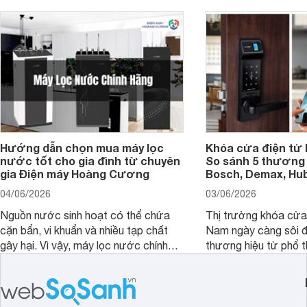
Hướng dẫn chọn mua máy lọc
Khóa cửa điện tử 
nước tốt cho gia đình từ chuyên
So sánh 5 thương 
gia Điện máy Hoàng Cương
Bosch, Demax, Hub
04/06/2026
03/06/2026
Nguồn nước sinh hoạt có thể chứa
Thị trường khóa cửa 
cặn bẩn, vi khuẩn và nhiều tạp chất
Nam ngày càng sôi đ
gây hại. Vì vậy, máy lọc nước chính
thương hiệu từ phổ 
hãng là giải pháp hiệu quả giúp bảo vệ
cấp. Nếu bạn đang b
sức khỏe và đảm bảo nguồn nước
cửa điện tử hãng nào 
sạch cho cả gia đình.
sẽ so sánh 5 thương
tâm nhiều hiện nay: 