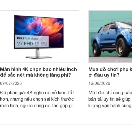
nhìn theo nhu cầu sử dụng nhiều năm
mua bản nào, có cần
thay vì chỉ so sánh cấu hình trên giấy.
không, dùng được ba
nên nâng cấp.
Màn hình 4K chọn bao nhiêu inch
Mua đồ chơi phụ ki
để sắc nét mà không lãng phí?
ở đâu uy tín?
09/07/2026
16/06/2026
Độ phân giải 4K nghe có vẻ luôn tốt
Một địa chỉ cung cấp
hơn, nhưng nếu chọn sai kích thước
bán tải uy tín sẽ giú
màn hình, người dùng có thể gặp giao
lượng vận hành cũng
diện quá nhỏ, phải phóng to nhiều
của chủ xe khi lên đ
hoặc không tận dụng hết không gian
hai" của mình.
hiển thị. Vậy màn hình 4K nên chọn
bao nhiêu inch là hợp lý?