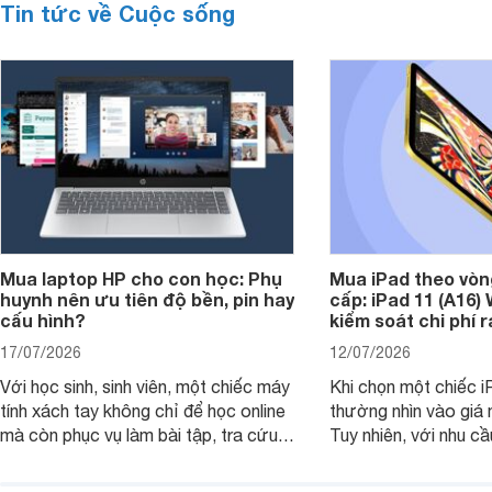
Tin tức về Cuộc sống
Mua laptop HP cho con học: Phụ
Mua iPad theo vòn
huynh nên ưu tiên độ bền, pin hay
cấp: iPad 11 (A16)
cấu hình?
kiểm soát chi phí 
17/07/2026
12/07/2026
Với học sinh, sinh viên, một chiếc máy
Khi chọn một chiếc i
tính xách tay không chỉ để học online
thường nhìn vào giá 
mà còn phục vụ làm bài tập, tra cứu,
Tuy nhiên, với nhu cầ
thuyết trình và giải trí nhẹ. Khi chọn
việc nhẹ và giải trí t
laptop HP cho con, phụ huynh nên
quan trọng hơn là tổn