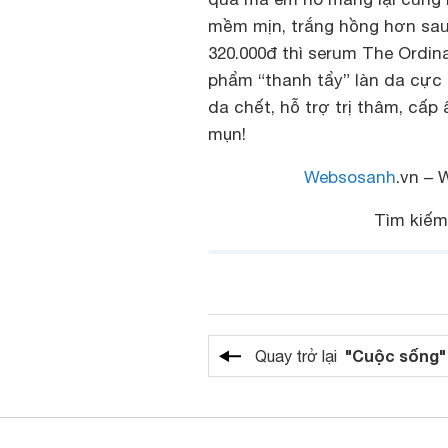
mềm mịn, trắng hồng hơn sau
320.000đ thì serum The Ordi
phẩm “thanh tẩy” làn da cực 
da chết, hỗ trợ trị thâm, cấp
mụn!
Websosanh
.vn – 
Tìm kiế
"Cuộc sống"
Quay trở lại