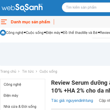
Danh mục sản phẩm
Công nghệ
Cuộc sống
Điện máy
Đồ thể thao
Mẹ và Bé
Revie
Trang chủ
Tin tức
Cuộc sống
Review Serum dưỡng ẩ
Công nghệ
10% +HA 2% cho da n
Điện máy
Tác giả: nguyendinhtung
Cập nh
Nhà cửa & Đời sống