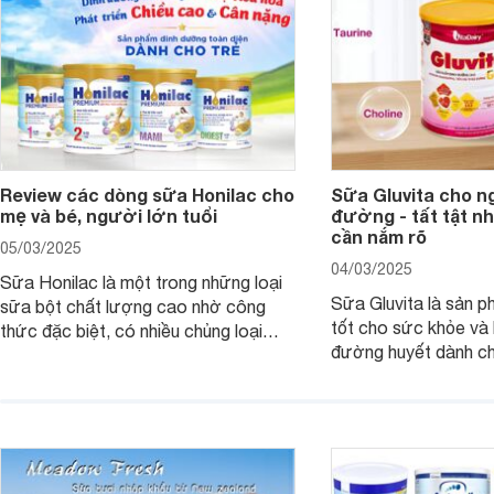
Review các dòng sữa Honilac cho
Sữa Gluvita cho n
mẹ và bé, người lớn tuổi
đường - tất tật n
cần nắm rõ
05/03/2025
04/03/2025
Sữa Honilac là một trong những loại
Sữa Gluvita là sản 
sữa bột chất lượng cao nhờ công
tốt cho sức khỏe và 
thức đặc biệt, có nhiều chủng loại
đường huyết dành ch
dùng được cho cả trẻ em, mẹ bầu và
đường với công thứ
người lớn tuổi. Vậy sản phẩm này có
nguyên liệu sạch. Vậ
công dụng như thế nào, cùng tìm hiểu
có tốt không, có nh
ngay trong bài viết sau.
thể gì, hãy cùng Web
hiểu ngay trong bài v