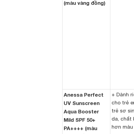
(màu vàng đồng)
Anessa Perfect
+ Dành r
cho trẻ 
UV Sunscreen
trẻ sơ s
Aqua Booster
da, chất
Mild SPF 50+
hơn màu 
PA++++ (màu