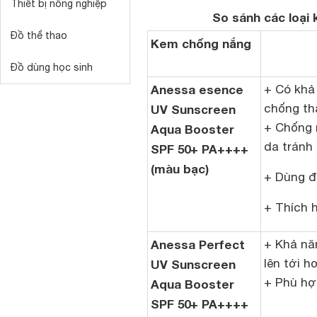
Thiết bị nông nghiệp
So sánh các loại 
Đồ thể thao
Kem chống nắng
Đồ dùng học sinh
Anessa esence
+ Có khả
chống th
UV Sunscreen
+ Chống n
Aqua Booster
da tránh
SPF 50+ PA++++
(màu bạc)
+ Dùng đ
+ Thích 
Anessa Perfect
+ Khả nă
lên tới h
UV Sunscreen
+ Phù hợ
Aqua Booster
SPF 50+ PA++++