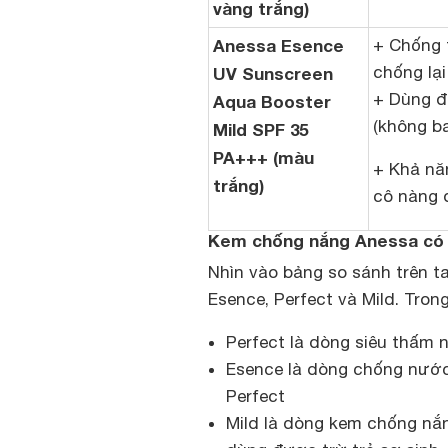
vàng trắng)
Anessa Esence
+ Chống 
chống lạ
UV Sunscreen
+ Dùng đ
Aqua Booster
(không ba
Mild SPF 35
PA+++ (màu
+ Khả nă
trắng)
cô nàng 
Kem chống nắng Anessa có 
Nhìn vào bảng so sánh trên ta
Esence, Perfect và Mild. Trong
Perfect là dòng siêu thấm 
Esence là dòng chống nước
Perfect
Mild là dòng kem chống nắ