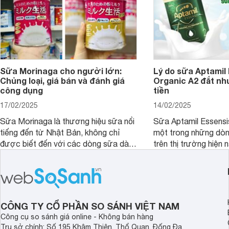
Sữa Morinaga cho người lớn:
Lý do sữa Aptamil
Chủng loại, giá bán và đánh giá
Organic A2 đắt nh
công dụng
tiền
17/02/2025
14/02/2025
Sữa Morinaga là thương hiệu sữa nổi
Sữa Aptamil Essensi
tiếng đến từ Nhật Bản, không chỉ
một trong những dò
được biết đến với các dòng sữa dành
trên thị trường hiện 
cho trẻ nhỏ mà còn có các sản phẩm
phụ huynh khi tìm hi
dành riêng cho người lớn. Vậy sữa
này thường thắc mắc
Morinaga cho người lớn có mấy loại
Aptamil Essensis Org
và giá bán của sản phẩm này như thế
hơn so với các dòng
nào? Hãy cùng tìm hiểu chi tiết trong
giải đáp câu hỏi này,
CÔNG TY CỔ PHẦN SO SÁNH VIỆT NAM
bài viết sau.
4 yếu tố sau.
Công cụ so sánh giá online - Không bán hàng
Trụ sở chính: Số 195 Khâm Thiên, Thổ Quan, Đống Đa,