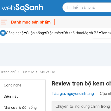
Danh mục sản phẩm
Công nghệ
Cuộc sống
Điện máy
Đồ thể thao
Mẹ và Bé
Revie
Trang chủ
Tin tức
Mẹ và Bé
Review trọn bộ kem c
Công nghệ
Tác giả: nguyendinhtung
Cập nh
Điện máy
Chuyển tới nội dung chính trong 
Nhà cửa & Đời sống