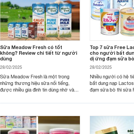
Sữa Meadow Fresh có tốt
Top 7 sữa Free Lac
không? Review chi tiết từ người
cho người bất dun
dùng
dị ứng đạm sữa b
28/02/2025
28/02/2025
Sữa Meadow Fresh là một trong
Nhiều người có hệ t
những thương hiệu sữa nổi tiếng,
bất dung nạp Lactos
được nhiều gia đình tin dùng nhờ vào
đạm sữa bò thì sữa 
chất lượng dinh dưỡng và hương vị
sản phẩm dinh dưỡn
thơm ngon. Vậy sữa Meadow Fresh
dụng. Dưới đây là da
có tốt không? Thành phần dinh
sữa Free Lactose cho
dưỡng có gì đặc biệt? Giá sữa
người lớn, giúp giải q
Meadow Fresh trên thị trường hiện
loạn tiêu hóa, hấp t
nay ra sao? Hãy cùng tìm hiểu ngay.