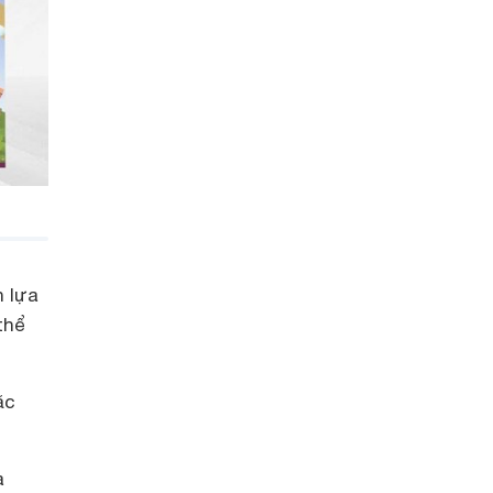
n lựa
thể
ặc
à