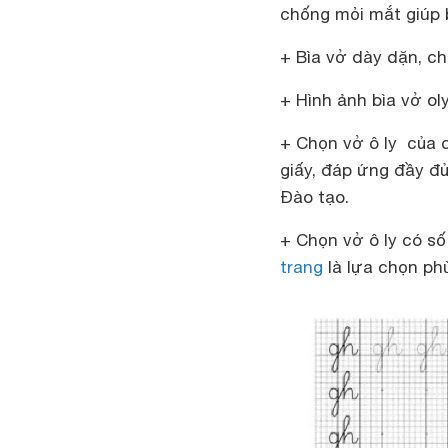
chống mỏi mắt giúp ba
+ Bìa vở dày dặn, ch
+ Hình ảnh bìa vở ol
+ Chọn vở ô ly của 
giấy, đáp ứng đầy đ
Đào tạo.
+ Chọn vở ô ly có số
trang
là lựa chọn ph