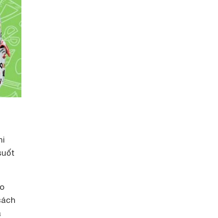
hi
suốt
áo
sách
à