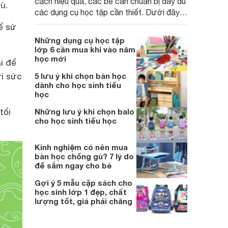
cách hiệu quả, các bé cần chuẩn bị đầy đủ
ù.
các dụng cụ học tập cần thiết. Dưới đây
là danh sách những đồ dùng học tập môn
ể sử
mỹ thuật cần thiết cho các bé.
Những dụng cụ học tập
lớp 6 cần mua khi vào năm
học mới
i để
ới sức
5 lưu ý khi chọn bàn học
dành cho học sinh tiểu
học
tổi
Những lưu ý khi chọn balo
cho học sinh tiểu học
Kinh nghiệm có nên mua
bàn học chống gù? 7 lý do
để sắm ngay cho bé
Gợi ý 5 mẫu cặp sách cho
học sinh lớp 1 đẹp, chất
lượng tốt, giá phải chăng