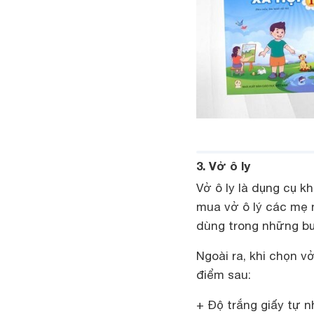
3. Vở ô ly
Vở ô ly là dụng cụ k
mua vở ô lý các mẹ n
dùng trong những bư
Ngoài ra, khi chọn v
điểm sau:
+ Độ trắng giấy tự n