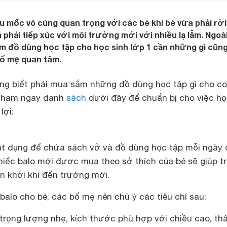
u mốc vô cùng quan trọng với các bé khi bé vừa phải rời
phải tiếp xúc với môi trường mới với nhiều lạ lẫm. Ngoài
sắm đồ dùng học tập cho học sinh lớp 1 cần những gì cũng
ố mẹ quan tâm.
g biết phải mua sắm những đồ dùng học tập gì cho co
ể tham ngay danh
sách
dưới đây để chuẩn bị cho việc họ
lợi:
ật dụng để chứa sách vở và đồ dùng học tập mỗi ngày 
hiếc balo mới được mua theo sở thích của bé sẽ giúp t
n khởi khi đến trường mới.
balo cho bé, các bố mẹ nên chú ý các tiêu chí sau:
trọng lượng nhẹ, kích thước phù hợp với chiều cao, th