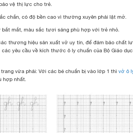
̉o vệ thị lực cho trẻ.
ắc chắn, có độ bền cao vì thường xuyên phải lật mở.
y bắt mắt, màu sắc tươi sáng phù hợp với trẻ nhỏ.
các thương hiệu sản xuất vở uy tín, để đảm bảo chất l
ủ các yêu cầu về kích thước ô ly chuẩn của Bộ Giáo dục
 trang vừa phải: Với các bé chuẩn bị vào lớp 1 thì
vở ô l
ù hợp nhất.