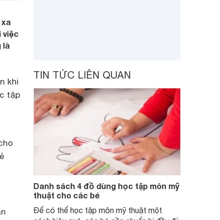
 xa
 việc
 là
TIN TỨC LIÊN QUAN
n khi
c tập
cho
rẻ
Danh sách 4 đồ dùng học tập môn mỹ
thuật cho các bé
Để có thể học tập môn mỹ thuật một
ân