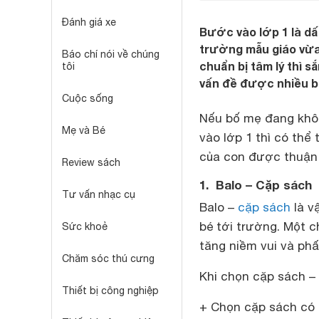
Đánh giá xe
Bước vào lớp 1 là dấ
trường mẫu giáo vừa 
Báo chí nói về chúng
chuẩn bị tâm lý thì 
tôi
vấn đề được nhiều b
Cuộc sống
Nếu bố mẹ đang khôn
Mẹ và Bé
vào lớp 1 thì có th
của con được thuận 
Review sách
1. Balo – Cặp sách
Tư vấn nhạc cụ
Balo –
cặp sách
là v
bé tới trường. Một c
Sức khoẻ
tăng niềm vui và phấ
Chăm sóc thú cưng
Khi chọn cặp sách – 
Thiết bị công nghiệp
+ Chọn cặp sách có 