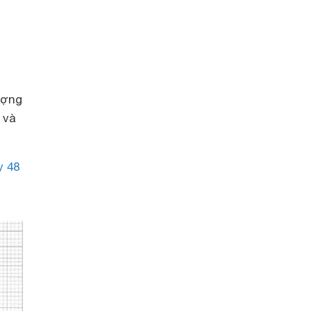
ượng
 và
y 48