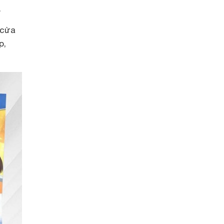
.
 cửa
p,