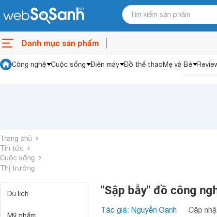
Danh mục sản phẩm
Công nghệ
Cuộc sống
Điện máy
Đồ thể thao
Mẹ và Bé
Revie
Trang chủ
Tin tức
Cuộc sống
Thị trường
"Sập bẫy" đồ công ngh
Du lịch
Tác giả: Nguyễn Oanh
Cập nhật
Mỹ phẩm