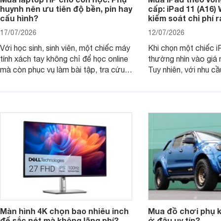
huynh nên ưu tiên độ bền, pin hay
cấp: iPad 11 (A16)
cấu hình?
kiểm soát chi phí 
17/07/2026
12/07/2026
Với học sinh, sinh viên, một chiếc máy
Khi chọn một chiếc i
tính xách tay không chỉ để học online
thường nhìn vào giá 
mà còn phục vụ làm bài tập, tra cứu,
Tuy nhiên, với nhu cầ
thuyết trình và giải trí nhẹ. Khi chọn
việc nhẹ và giải trí t
laptop HP cho con, phụ huynh nên
quan trọng hơn là tổn
nhìn theo nhu cầu sử dụng nhiều năm
mua bản nào, có cần
thay vì chỉ so sánh cấu hình trên giấy.
không, dùng được ba
nên nâng cấp.
Màn hình 4K chọn bao nhiêu inch
Mua đồ chơi phụ ki
để sắc nét mà không lãng phí?
ở đâu uy tín?