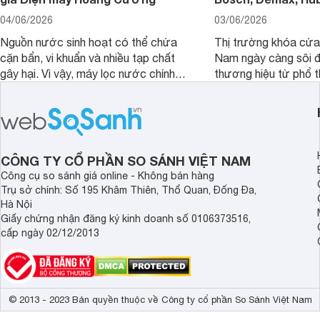
04/06/2026
03/06/2026
Nguồn nước sinh hoạt có thể chứa
Thị trường khóa cửa 
cặn bẩn, vi khuẩn và nhiều tạp chất
Nam ngày càng sôi đ
gây hại. Vì vậy, máy lọc nước chính
thương hiệu từ phổ 
hãng là giải pháp hiệu quả giúp bảo vệ
cấp. Nếu bạn đang b
sức khỏe và đảm bảo nguồn nước
cửa điện tử hãng nào 
sạch cho cả gia đình.
sẽ so sánh 5 thương
tâm nhiều hiện nay: 
Demax, Hubert và Gi
CÔNG TY CỔ PHẦN SO SÁNH VIỆT NAM
Công cụ so sánh giá online - Không bán hàng
Trụ sở chính: Số 195 Khâm Thiên, Thổ Quan, Đống Đa,
Hà Nội
Giấy chứng nhận đăng ký kinh doanh số 0106373516,
cấp ngày 02/12/2013
© 2013 - 2023 Bản quyền thuộc về Công ty cổ phần So Sánh Việt Nam