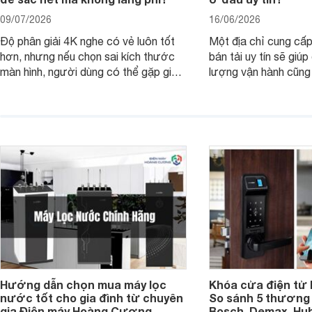
09/07/2026
16/06/2026
Độ phân giải 4K nghe có vẻ luôn tốt
Một địa chỉ cung cấp
hơn, nhưng nếu chọn sai kích thước
bán tải uy tín sẽ giú
màn hình, người dùng có thể gặp giao
lượng vận hành cũng
diện quá nhỏ, phải phóng to nhiều
của chủ xe khi lên đ
hoặc không tận dụng hết không gian
hai" của mình.
hiển thị. Vậy màn hình 4K nên chọn
bao nhiêu inch là hợp lý?
Hướng dẫn chọn mua máy lọc
Khóa cửa điện tử 
nước tốt cho gia đình từ chuyên
So sánh 5 thương 
gia Điện máy Hoàng Cương
Bosch, Demax, Hub