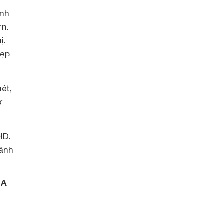
ình
ơn.
ị.
đẹp
ét,
ỡ
HD.
 ảnh
SA