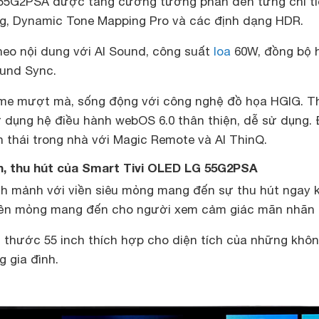
55G2PSA được tăng cường tương phản đến từng chi ti
ng, Dynamic Tone Mapping Pro và các định dạng HDR.
eo nội dung với AI Sound, công suất
loa
60W, đồng bộ 
und Sync.
ame mượt mà, sống động với công nghệ đồ họa HGIG. 
ử dụng hệ điều hành webOS 6.0 thân thiện, dễ sử dụng. 
h thái trong nhà với Magic Remote và AI ThinQ.
h, thu hút của Smart Tivi OLED LG 55G2PSA
nh mảnh với viền siêu mỏng mang đến sự thu hút ngay k
viền mỏng mang đến cho người xem cảm giác mãn nhãn 
h thước 55 inch thích hợp cho diện tích của những khô
g gia đình.