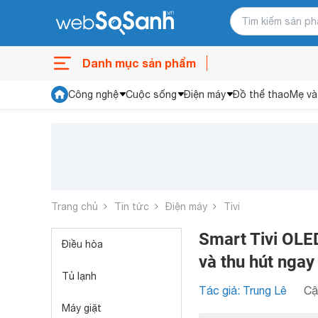
Danh mục sản phẩm
Công nghệ
Cuộc sống
Điện máy
Đồ thể thao
Mẹ và
Trang chủ
Tin tức
Điện máy
Tivi
Smart Tivi OLED
Điều hòa
và thu hút ngay 
Tủ lạnh
Tác giả: Trung Lê
Cậ
Máy giặt