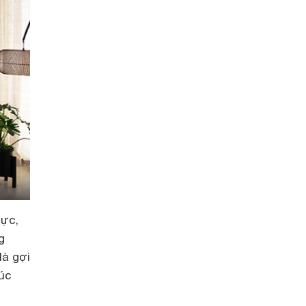
hực,
g
là gợi
úc