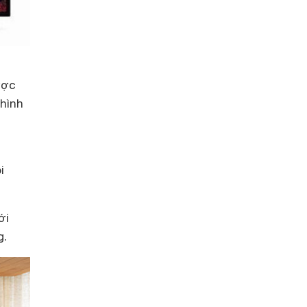
ược
 hình
i
ới
g.