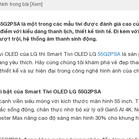
hính trong bài
[Xem]
55G2PSA là một trong các mẫu tivi được đánh giá cao c
iểm với kiểu dáng thanh lịch, thiết kế tinh tế. Đi kèm với
ượt trội, hệ thống âm thanh sinh động.
vi OLED của LG thì Smart Tivi OLED LG
55G2PSA
là sản
ng yêu thích. Hãy cùng chúng tôi khám phá vẻ đẹp th
 thiết kế và sự hiện đại trong công nghệ hình ảnh của c
i bật của Smart Tivi OLED LG 55G2PSA
ạnh viền siêu mỏng với kích thước màn hình 55 inch. T
sắc sống động, chân thực nhờ bộ xử lý α9 Gen5 AI 4K. N
ooster Max nâng cao độ sáng màn hình 30% cho khung h