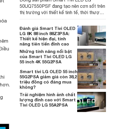
ết
50UQ7550PSF đang tạo nên cơn sốt trên
thị trường với thiết kế tinh tế, thời thượng
kết hợp cùng hệ thống công nghệ hình ảnh
hóa
và âm thanh hàng đầu, mang đến trải
Đánh giá Smart Tivi OLED
nghiệm giải trí toàn diện cho người dùng.
LG 8K 88 inch 88Z3PSA:
Giá cả phải chăng cũng là một điểm cộng
Thiết kế hiện đại, tính
Thêm
năng tiên tiến đỉnh cao
lớn thu hút khách hàng.
Điều
Những tính năng nổi bật
của Smart Tivi OLED LG
55 inch 4K 55G2PSA
Smart tivi LG OLED 55 inch
hi
55G2PSA giảm giá còn 38,2
triệu đồng có đáng mua
hơn.
không?
Trải nghiệm hình ảnh chất
ng
lượng đỉnh cao với Smart
Tivi OLED LG 55A2PSA