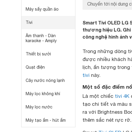
Chuyển tới nội dung c
Máy sấy quần áo
Smart Tivi OLED LG 
Tivi
thương hiệu LG. Ghi đ
Âm thanh - Dàn
công nghệ hình ảnh v
karaoke - Amply
Trong những dòng ti
Thiết bị sưởi
được nhiều khách hà
lịch, ấn tượng trong
Quạt điện
tivi
này.
Cây nước nóng lạnh
Một số đặc điểm nổ
Máy lọc không khí
Là một chiếc
tivi 4K
c
tạo chi tiết và màu 
Máy lọc nước
ra với Brightness B
thêm sắc nét rực rỡ.
Máy tạo ẩm - hút ẩm