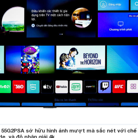
 55G2PSA sở hữu hình ảnh mượt mà sắc nét với chế
e và độ phân giải 4k