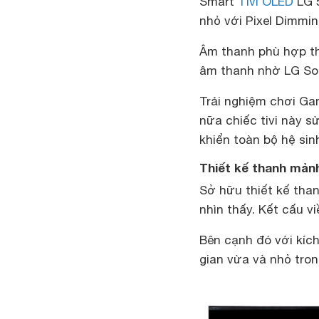
Smart
Tivi OLED
LG 
nhỏ với Pixel Dimmi
Âm thanh phù hợp th
âm thanh nhờ LG So
Trải nghiệm chơi G
nữa chiếc tivi này s
khiển toàn bộ hệ sin
Thiết kế thanh mản
Sở hữu thiết kế tha
nhìn thấy. Kết cấu 
Bên cạnh đó với kíc
gian vừa và nhỏ tron