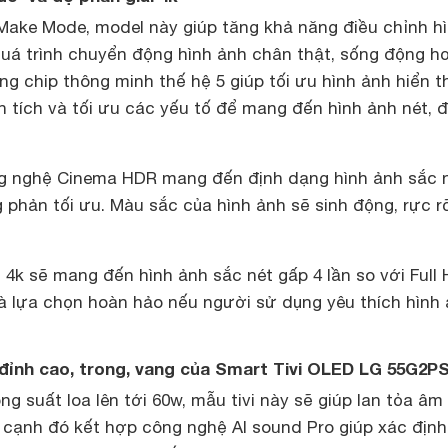
Make Mode, model này giúp tăng khả năng điều chỉnh h
quá trình chuyển động hình ảnh chân thật, sống động h
g chip thông minh thế hệ 5 giúp tối ưu hình ảnh hiển th
 tích và tối ưu các yếu tố để mang đến hình ảnh nét, 
ng nghệ Cinema HDR mang đến định dạng hình ảnh sắc n
 phản tối ưu. Màu sắc của hình ảnh sẽ sinh động, rực r
i 4k sẽ mang đến hình ảnh sắc nét gấp 4 lần so với Full 
à lựa chọn hoàn hảo nếu người sử dụng yêu thích hình
đỉnh cao, trong, vang của Smart Tivi OLED LG 55G2P
ng suất loa lên tới 60w, mẫu tivi này sẽ giúp lan tỏa âm
cạnh đó kết hợp công nghệ Al sound Pro giúp xác định