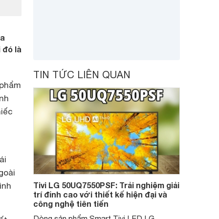
ủa
 đó là
TIN TỨC LIÊN QUAN
 phẩm
anh
hiếc
ái
goài
Tivi LG 50UQ7550PSF: Trải nghiệm giải
ình
trí đỉnh cao với thiết kế hiện đại và
công nghệ tiên tiến
Dòng sản phẩm Smart Tivi LED LG