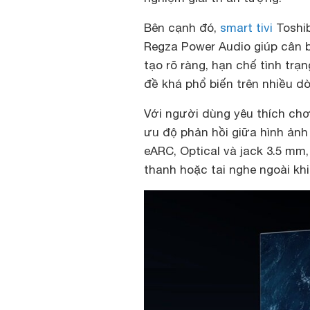
Bên cạnh đó,
smart tivi
Toshib
Regza Power Audio giúp cân b
tạo rõ ràng, hạn chế tình trạ
đề khá phổ biến trên nhiều dò
Với người dùng yêu thích chơi
ưu độ phản hồi giữa hình ản
eARC, Optical và jack 3.5 mm
thanh hoặc tai nghe ngoài khi 