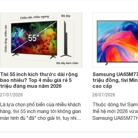
giá sâu.
thống bán lẻ điều ch
hấp dẫn.
Tivi 55 inch kích thước dài rộng
Samsung UA65M77H
bao nhiêu? Top 4 mẫu giá rẻ 5
triệu đồng, tivi Mi
triệu đáng mua năm 2026
cao cấp
27/07/2026
26/07/2026
Là lựa chọn phổ biến của nhiều khách
Thuộc dòng tivi Sam
hàng, tivi 55 inch mang tới không gian
thế hệ mới 2026 vừa t
màn hình đủ "đã" cho giải trí, tuy nhiên
Samsung UA65M77HA 
việc lựa chọn cũng cần hợp với với
trang
không gian sử dụng. Vậy tivi 55 inch