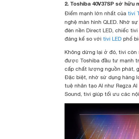
2. Toshiba 40V37SP sở hữu m
Điểm mạnh lớn nhất của
tivi
nghệ màn hình QLED. Nhờ sự
đèn nền Direct LED, chiếc tiv
đáng kể so với
tivi LED
phổ bi
Không dừng lại ở đó, tivi cò
được Toshiba đầu tư mạnh tro
cấp chất lượng nguồn phát, g
Đặc biệt, nhờ sử dụng hàng l
tuệ nhân tạo AI như Regza AI 
Sound, tivi giúp tối ưu các n