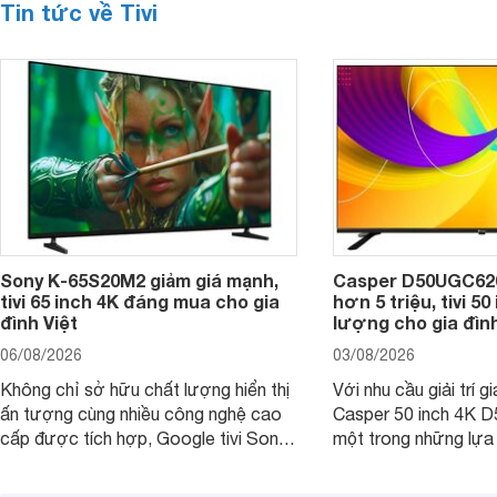
Tin tức về Tivi
Sony K-65S20M2 giảm giá mạnh,
Casper D50UGC620 
tivi 65 inch 4K đáng mua cho gia
hơn 5 triệu, tivi 5
đình Việt
lượng cho gia đình
06/08/2026
03/08/2026
Không chỉ sở hữu chất lượng hiển thị
Với nhu cầu giải trí gi
ấn tượng cùng nhiều công nghệ cao
Casper 50 inch 4K 
cấp được tích hợp, Google tivi Sony
một trong những lựa
4K 65 inch K-65S20M2 hiện còn đang
trong phân khúc nhờ
được nhiều cửa hàng điện máy giảm
cùng mức giá đang đ