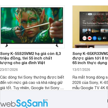
kích thước dài rộng bao nhiêu cm và
dùng cho phòng bao nhiêu m2?
Sony K-55S25VM2 hạ giá còn 8,3
Sony K-65XR33VM2
triệu đồng, tivi 55 inch chất
được giảm tới 8 tr
lượng cho gia đình Việt
65 inch thực dụng
23/07/2026
13/07/2026
Các dòng tivi Sony thường được biết
Ra mắt trong dòng 
đến với mức giá cao và khả năng giữ
2026 của Sony, K-6
giá tốt. Tuy nhiên, Google tivi Sony 55
mẫu Google TV 4K 6
inch K-55S25VM2 lại là một trường
trang bị bộ xử lý XR
hợp đáng chú ý khi có mức giá dễ
tảng Google TV cùng
tiếp cận hơn dù mới ra mắt trong năm
nghệ hỗ trợ nâng cao