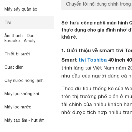
Chuyển tới nội dung chính trong 
Máy sấy quần áo
Sở hữu công nghệ màn hình QL
Tivi
thực dụng cho gia đình nhờ đ
Âm thanh - Dàn
khá rẻ.
karaoke - Amply
1. Giới thiệu về smart tivi 
Thiết bị sưởi
Smart
tivi Toshiba
40 inch 4
Quạt điện
trình làng tại Việt Nam năm 
nhu cầu của người dùng cá nh
Cây nước nóng lạnh
Theo dữ liệu thống kê của W
Máy lọc không khí
trên thị trường phổ biến ở mứ
tài chính của nhiều khách hà
Máy lọc nước
nhờ được tích hợp nhiều tran
Máy tạo ẩm - hút ẩm