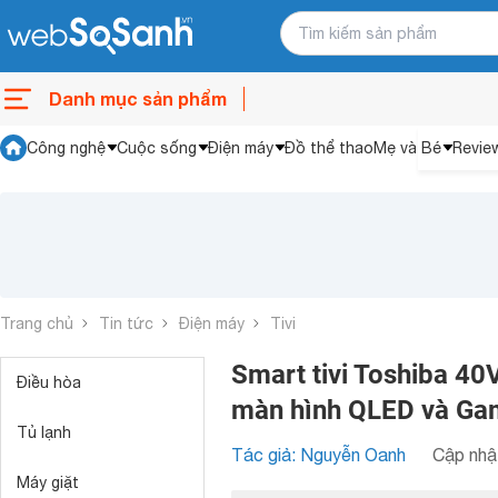
Danh mục sản phẩm
Công nghệ
Cuộc sống
Điện máy
Đồ thể thao
Mẹ và Bé
Revie
Trang chủ
Tin tức
Điện máy
Tivi
Smart tivi Toshiba 40V
Điều hòa
màn hình QLED và G
Tủ lạnh
Tác giả: Nguyễn Oanh
Cập nhật
Máy giặt