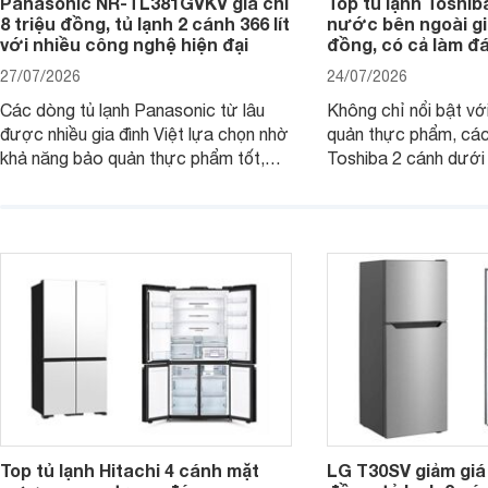
Panasonic NR-TL381GVKV giá chỉ
Top tủ lạnh Toshib
8 triệu đồng, tủ lạnh 2 cánh 366 lít
nước bên ngoài giá
với nhiều công nghệ hiện đại
đồng, có cả làm đ
27/07/2026
24/07/2026
Các dòng tủ lạnh Panasonic từ lâu
Không chỉ nổi bật vớ
được nhiều gia đình Việt lựa chọn nhờ
quản thực phẩm, các
khả năng bảo quản thực phẩm tốt,
Toshiba 2 cánh dướ
vận hành bền bỉ cùng nhiều công nghệ
trang bị vòi lấy nước
hiện đại. Tuy nhiên, mức giá thường
lợi, mang đến trải ng
cao hơn so với nhiều sản phẩm cùng
nghi hơn cho gia đình 
phân khúc khiến không ít người dùng
phải cân nhắc. Trên thị trường hiện
nay, Panasonic
Top tủ lạnh Hitachi 4 cánh mặt
LG T30SV giảm giá 