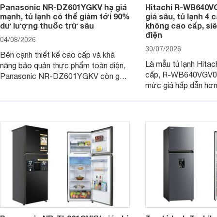
Panasonic NR-DZ601YGKV hạ giá
Hitachi R-WB640V
mạnh, tủ lạnh có thể giảm tới 90%
giá sâu, tủ lạnh 4
dư lượng thuốc trừ sâu
không cao cấp, siê
điện
04/08/2026
30/07/2026
Bên cạnh thiết kế cao cấp và khả
Là mẫu tủ lạnh Hitac
năng bảo quản thực phẩm toàn diện,
cấp, R-WB640VGV0 
Panasonic NR-DZ601YGKV còn gây
mức giá hấp dẫn hơ
chú ý với công nghệ Nanoe™ X độc
trình giảm giá, trở t
quyền, được hãng công bố có khả
đáng cân nhắc cho cá
năng giảm tới 90% dư lượng thuốc
đang tìm kiếm sản ph
trừ sâu còn tồn đọng trên thực phẩm.
nhiều công nghệ.