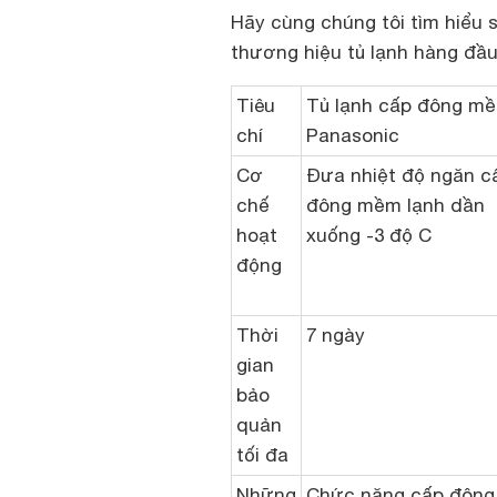
Hãy cùng chúng tôi tìm hiểu
thương hiệu tủ lạnh hàng đầu
Tiêu
Tủ lạnh cấp đông m
chí
Panasonic
Cơ
Đưa nhiệt độ ngăn c
chế
đông mềm lạnh dần
hoạt
xuống -3 độ C
động
Thời
7 ngày
gian
bảo
quản
tối đa
Những
Chức năng cấp đông