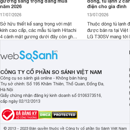
gương sang trọng đáng mua
đồng, tủ lạnh 2 cá
năm 2026
điện cho gia đình
17/07/2026
13/07/2026
Sở hữu thiết kế sang trọng với mặt
Thuộc dòng tủ lạnh 
kính cao cấp, các mẫu tủ lạnh Hitachi
được bán ra tại Việ
4 cánh mặt gương dưới đây còn ghi
LG T30SV mang tới 
điểm nhờ dung tích lớn cùng nhiều
lượng với những trang
công nghệ bảo quản hiện đại, đáp ứng
mức giá bán dễ tiếp 
tốt nhu cầu lưu trữ thực phẩm của gia
nhiều khách hàng Việ
đình.
CÔNG TY CỔ PHẦN SO SÁNH VIỆT NAM
Công cụ so sánh giá online - Không bán hàng
Trụ sở chính: Số 195 Khâm Thiên, Thổ Quan, Đống Đa,
Hà Nội
Giấy chứng nhận đăng ký kinh doanh số 0106373516,
cấp ngày 02/12/2013
© 2013 - 2023 Bản quyền thuộc về Công ty cổ phần So Sánh Việt Nam