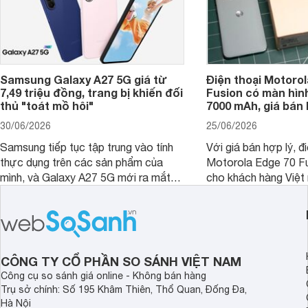
Samsung Galaxy A27 5G giá từ
Điện thoại Motorol
7,49 triệu đồng, trang bị khiến đối
Fusion có màn hình
thủ "toát mồ hôi"
7000 mAh, giá bán 
30/06/2026
25/06/2026
Samsung tiếp tục tập trung vào tính
Với giá bán hợp lý, đ
thực dụng trên các sản phẩm của
Motorola Edge 70 Fu
mình, và Galaxy A27 5G mới ra mắt
cho khách hàng Việt
thể hiện rõ định hướng này khi mang
smartphone chất lượ
tới cho người dùng một thiết bị chất
trang bị hiện đại hàn
lượng với nhiều trang bị ấn tượng và
khúc.
độ bền bỉ cho nhu cầu sử dụng lâu
dài.
CÔNG TY CỔ PHẦN SO SÁNH VIỆT NAM
Công cụ so sánh giá online - Không bán hàng
Trụ sở chính: Số 195 Khâm Thiên, Thổ Quan, Đống Đa,
Hà Nội