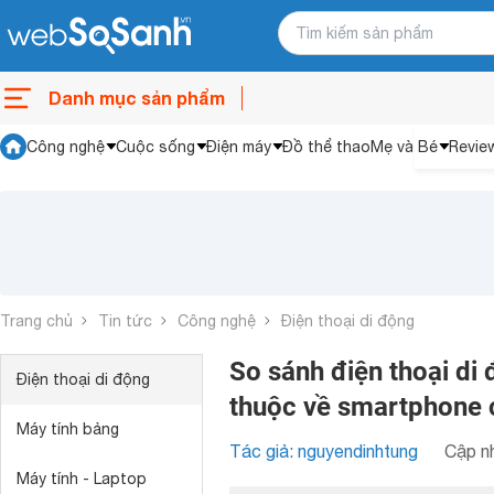
Danh mục sản phẩm
Công nghệ
Cuộc sống
Điện máy
Đồ thể thao
Mẹ và Bé
Revie
Trang chủ
Tin tức
Công nghệ
Điện thoại di động
So sánh điện thoại di 
Điện thoại di động
thuộc về smartphone 
Máy tính bảng
Tác giả: nguyendinhtung
Cập nh
Máy tính - Laptop