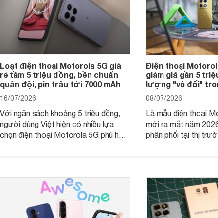
Loạt điện thoại Motorola 5G giá
Điện thoại Motoro
rẻ tầm 5 triệu đồng, bền chuẩn
giảm giá gần 5 tri
quân đội, pin trâu tới 7000 mAh
lượng "vô đối" tr
16/07/2026
08/07/2026
Với ngân sách khoảng 5 triệu đồng,
Là mẫu điện thoại Mo
người dùng Việt hiện có nhiều lựa
mới ra mắt năm 202
chọn điện thoại Motorola 5G phù hợp
phân phối tại thị trư
với các nhu cầu sử dụng phổ biến, từ
Motorola Signature
giải trí, chụp ảnh đến làm việc hằng
khúc cao cấp. Hiện 
ngày.
được nhiều đại lý á
trình giảm giá hấp d
thêm một lựa chọn c
người dùng Việt.