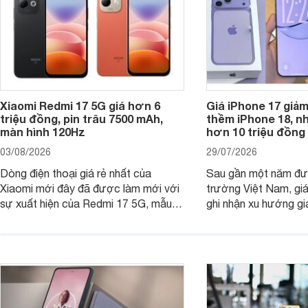
Xiaomi Redmi 17 5G giá hơn 6
Giá iPhone 17 giả
triệu đồng, pin trâu 7500 mAh,
thềm iPhone 18, n
màn hình 120Hz
hơn 10 triệu đồng
03/08/2026
29/07/2026
Dòng điện thoại giá rẻ nhất của
Sau gần một năm đượ
Xiaomi mới đây đã được làm mới với
trường Việt Nam, gi
sự xuất hiện của Redmi 17 5G, mẫu
ghi nhận xu hướng gi
máy đang nhận được sự quan tâm
cửa hàng phân phối c
của nhiều khách hàng.
nhiên, mức độ giảm 
máy có sự khác biệt 