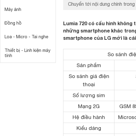
Chuyển tới nội dung chính trong 
Máy ảnh
Lumia 720 có cấu hình không 
Đồng hồ
những smartphone khác trong c
Loa - Micro - Tai nghe
smartphone của LG mới là cái 
Thiết bị - Linh kiện máy
So sánh điệ
tính
Sản phẩm
So sánh giá điện
thoại
Số lượng sim
Mạng 2G
GSM 85
Hệ điều hành
Micros
Kiểu dáng