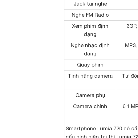
Jack tai nghe
Nghe FM Radio
Xem phim định
3GP,
dạng
Nghe nhạc định
MP3,
dạng
Quay phim
Tính năng camera
Tự độn
Camera phụ
Camera chính
6.1 MP
Smartphone Lumia 720 có cấu 
cấu hình hiện tại thì Lumia 