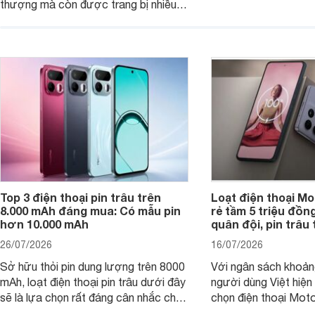
thượng mà còn được trang bị nhiều
máy đang nhận được
tính năng và công nghệ hiện đại, đáp
của nhiều khách hàng
ứng tốt nhu cầu sử dụng hằng ngày
của người dùng phổ thông.
Top 3 điện thoại pin trâu trên
Loạt điện thoại Mo
8.000 mAh đáng mua: Có mẫu pin
rẻ tầm 5 triệu đồn
hơn 10.000 mAh
quân đội, pin trâu
26/07/2026
16/07/2026
Sở hữu thỏi pin dung lượng trên 8000
Với ngân sách khoảng
mAh, loạt điện thoại pin trâu dưới đây
người dùng Việt hiện
sẽ là lựa chọn rất đáng cân nhắc cho
chọn điện thoại Mot
người dùng Việt.
với các nhu cầu sử d