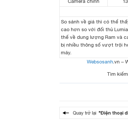
Camera chính
13
So sánh về giá thì có thể t
cao hơn so với đối thủ Lumi
thế về dung lượng Ram và ca
bị nhiều thông số vượt trội 
máy.
Websosanh
.vn – 
Tìm kiế
"Điện thoại d
Quay trở lại