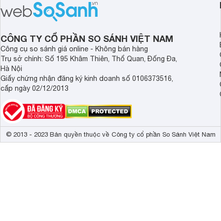
cận sản phẩm chính hãng.
tới cho người dùng m
lượng với nhiều tran
độ bền bỉ cho nhu cầ
dài.
CÔNG TY CỔ PHẦN SO SÁNH VIỆT NAM
Công cụ so sánh giá online - Không bán hàng
Trụ sở chính: Số 195 Khâm Thiên, Thổ Quan, Đống Đa,
Hà Nội
Giấy chứng nhận đăng ký kinh doanh số 0106373516,
cấp ngày 02/12/2013
© 2013 - 2023 Bản quyền thuộc về Công ty cổ phần So Sánh Việt Nam