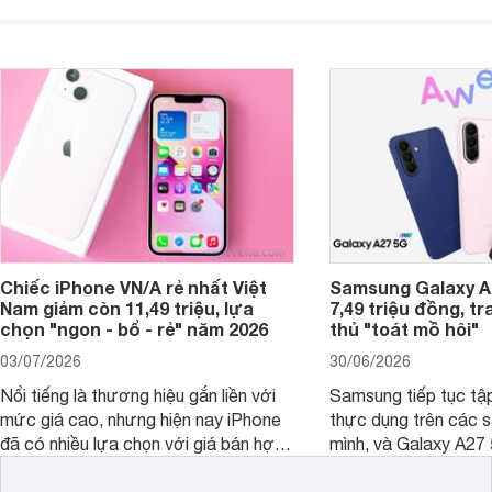
giải trí, chụp ảnh đế
ngày.
Chiếc iPhone VN/A rẻ nhất Việt
Samsung Galaxy A2
Nam giảm còn 11,49 triệu, lựa
7,49 triệu đồng, tr
chọn "ngon - bổ - rẻ" năm 2026
thủ "toát mồ hôi"
03/07/2026
30/06/2026
Nổi tiếng là thương hiệu gắn liền với
Samsung tiếp tục tập
mức giá cao, nhưng hiện nay iPhone
thực dụng trên các 
đã có nhiều lựa chọn với giá bán hợp
mình, và Galaxy A27
lý hơn, giúp người dùng dễ dàng tiếp
thể hiện rõ định hướ