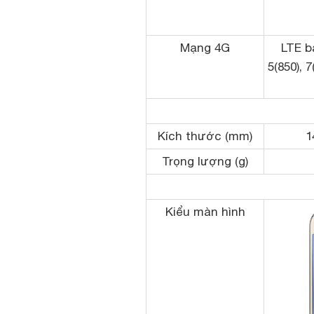
Mạng 4G
LTE ba
5(850), 7
Kích thước (mm)
1
Trọng lượng (g)
Kiểu màn hình