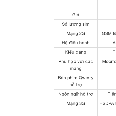
Giá
Số lượng sim
Mạng 2G
GSM 85
Hệ điều hành
A
Kiểu dáng
T
Phù hợp với các
Mobifo
mạng
Bàn phím Qwerty
hỗ trợ
Ngôn ngữ hỗ trợ
Tiến
Mạng 3G
HSDPA 8