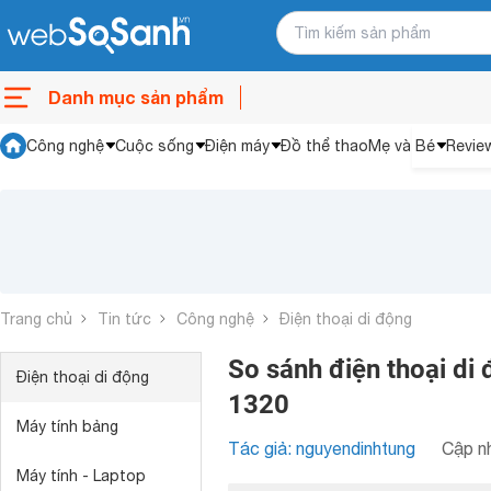
Danh mục sản phẩm
Công nghệ
Cuộc sống
Điện máy
Đồ thể thao
Mẹ và Bé
Revie
Trang chủ
Tin tức
Công nghệ
Điện thoại di động
So sánh điện thoại d
Điện thoại di động
1320
Máy tính bảng
Tác giả: nguyendinhtung
Cập nh
Máy tính - Laptop