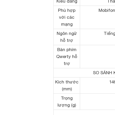
Kiểu dáng
Tha
Phù hợp
Mobifone
với các
mạng
Ngôn ngữ
Tiếng
hỗ trợ
Bàn phím
Qwerty hỗ
trợ
SO SÁNH 
Kích thước
146
(mm)
Trọng
lượng (g)