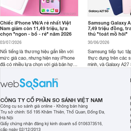
Chiếc iPhone VN/A rẻ nhất Việt
Samsung Galaxy A2
Nam giảm còn 11,49 triệu, lựa
7,49 triệu đồng, tr
chọn "ngon - bổ - rẻ" năm 2026
thủ "toát mồ hôi"
03/07/2026
30/06/2026
Nổi tiếng là thương hiệu gắn liền với
Samsung tiếp tục tập
mức giá cao, nhưng hiện nay iPhone
thực dụng trên các 
đã có nhiều lựa chọn với giá bán hợp
mình, và Galaxy A27
lý hơn, giúp người dùng dễ dàng tiếp
thể hiện rõ định hướ
cận sản phẩm chính hãng.
tới cho người dùng m
lượng với nhiều tran
độ bền bỉ cho nhu cầ
dài.
CÔNG TY CỔ PHẦN SO SÁNH VIỆT NAM
Công cụ so sánh giá online - Không bán hàng
Trụ sở chính: Số 195 Khâm Thiên, Thổ Quan, Đống Đa,
Hà Nội
Giấy chứng nhận đăng ký kinh doanh số 0106373516,
cấp ngày 02/12/2013