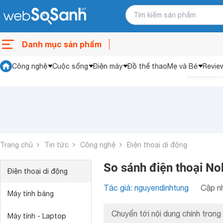
Danh mục sản phẩm
Công nghệ
Cuộc sống
Điện máy
Đồ thể thao
Mẹ và Bé
Revie
Trang chủ
Tin tức
Công nghệ
Điện thoại di động
So sánh điện thoại N
Điện thoại di động
Tác giả: nguyendinhtung
Cập nh
Máy tính bảng
Chuyển tới nội dung chính trong 
Máy tính - Laptop