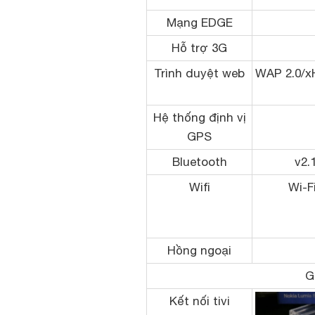
Mạng EDGE
Hỗ trợ 3G
Trình duyệt web
WAP 2.0/x
Hệ thống định vị
GPS
Bluetooth
v2.
Wifi
Wi-F
Hồng ngoại
G
Kết nối tivi