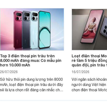
ứng tốt nhu cầu sử dụng hằng ngày
của người dùng phổ thông.
Top 3 điện thoại pin trâu trên
Loạt điện thoại Mo
8.000 mAh đáng mua: Có mẫu pin
rẻ tầm 5 triệu đồn
hơn 10.000 mAh
quân đội, pin trâu
26/07/2026
16/07/2026
Sở hữu thỏi pin dung lượng trên 8000
Với ngân sách khoảng
mAh, loạt điện thoại pin trâu dưới đây
người dùng Việt hiện
sẽ là lựa chọn rất đáng cân nhắc cho
chọn điện thoại Mot
người dùng Việt.
với các nhu cầu sử d
giải trí, chụp ảnh đế
ngày.