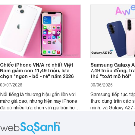
Chiếc iPhone VN/A rẻ nhất Việt
Samsung Galaxy A2
Nam giảm còn 11,49 triệu, lựa
7,49 triệu đồng, tr
chọn "ngon - bổ - rẻ" năm 2026
thủ "toát mồ hôi"
03/07/2026
30/06/2026
Nổi tiếng là thương hiệu gắn liền với
Samsung tiếp tục tập
mức giá cao, nhưng hiện nay iPhone
thực dụng trên các 
đã có nhiều lựa chọn với giá bán hợp
mình, và Galaxy A27
lý hơn, giúp người dùng dễ dàng tiếp
thể hiện rõ định hướ
cận sản phẩm chính hãng.
tới cho người dùng m
lượng với nhiều tran
độ bền bỉ cho nhu cầ