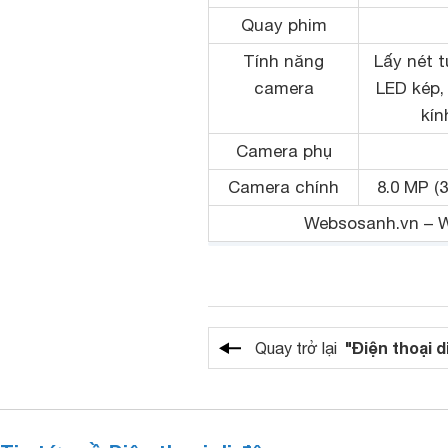
Quay phim
Tính năng
Lấy nét t
camera
LED kép,
kín
Camera phụ
Camera chính
8.0 MP (3
Websosanh.vn – We
"Điện thoại d
Quay trở lại