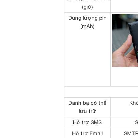
(giờ)
Dung lượng pin
(mAh)
Danh bạ có thể
Khô
lưu trữ
Hỗ trợ SMS
Hỗ trợ Email
SMTP,