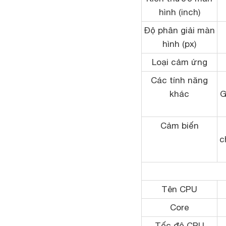
hình (inch)
Độ phân giải màn
hình (px)
Loại cảm ứng
Các tính năng
khác
G
Cảm biến
c
Tên CPU
Core
Tốc độ CPU