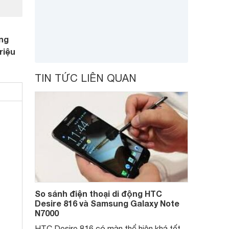
ồng
riệu
TIN TỨC LIÊN QUAN
So sánh điện thoại di động HTC
Desire 816 và Samsung Galaxy Note
N7000
HTC Desire 816 có màn thể hiện khá tốt