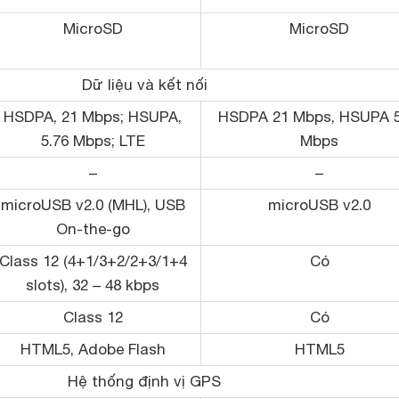
MicroSD
MicroSD
Dữ liệu và kết nối
HSDPA, 21 Mbps; HSUPA,
HSDPA 21 Mbps, HSUPA 5
5.76 Mbps; LTE
Mbps
–
–
microUSB v2.0 (MHL), USB
microUSB v2.0
On-the-go
Class 12 (4+1/3+2/2+3/1+4
Có
slots), 32 – 48 kbps
Class 12
Có
HTML5, Adobe Flash
HTML5
Hệ thống định vị GPS