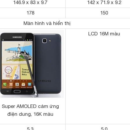
146.9 x 83 x 9.7
142 x 71.9 x 9.2
178
150
Màn hình và hiển thị
LCD 16M màu
Super AMOLED cảm ứng
điện dung, 16K màu
5.3
5.0