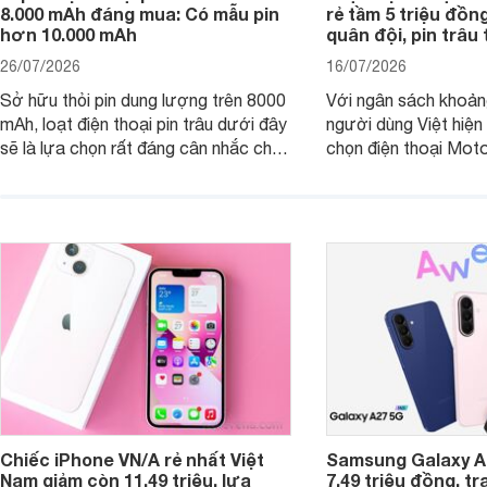
8.000 mAh đáng mua: Có mẫu pin
rẻ tầm 5 triệu đồn
hơn 10.000 mAh
quân đội, pin trâu
26/07/2026
16/07/2026
Sở hữu thỏi pin dung lượng trên 8000
Với ngân sách khoảng
mAh, loạt điện thoại pin trâu dưới đây
người dùng Việt hiện
sẽ là lựa chọn rất đáng cân nhắc cho
chọn điện thoại Mot
người dùng Việt.
với các nhu cầu sử d
giải trí, chụp ảnh đế
ngày.
Chiếc iPhone VN/A rẻ nhất Việt
Samsung Galaxy A2
Nam giảm còn 11,49 triệu, lựa
7,49 triệu đồng, tr