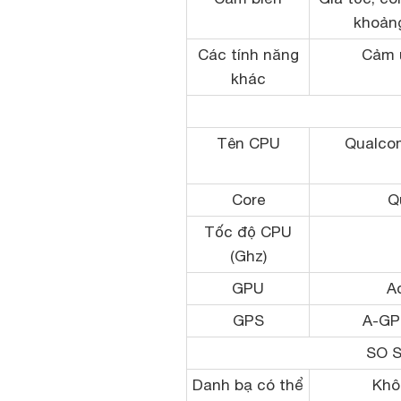
khoảng
Các tính năng
Cảm 
khác
Tên CPU
Qualc
Core
Q
Tốc độ CPU
(Ghz)
GPU
A
GPS
A-GP
SO 
Danh bạ có thể
Khô