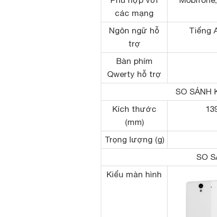
Phù hợp với
Mobifone,
các mạng
Ngôn ngữ hỗ
Tiếng A
trợ
Bàn phím
Qwerty hỗ trợ
SO SÁNH 
Kích thước
139
(mm)
Trọng lượng (g)
SO S
Kiểu màn hình