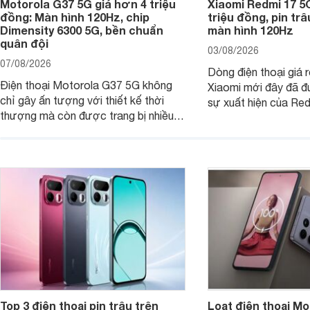
Motorola G37 5G giá hơn 4 triệu
Xiaomi Redmi 17 5
đồng: Màn hình 120Hz, chip
triệu đồng, pin tr
Dimensity 6300 5G, bền chuẩn
màn hình 120Hz
quân đội
03/08/2026
07/08/2026
Dòng điện thoại giá 
Điện thoại Motorola G37 5G không
Xiaomi mới đây đã đ
chỉ gây ấn tượng với thiết kế thời
sự xuất hiện của Re
thượng mà còn được trang bị nhiều
máy đang nhận được
tính năng và công nghệ hiện đại, đáp
của nhiều khách hàng
ứng tốt nhu cầu sử dụng hằng ngày
của người dùng phổ thông.
Top 3 điện thoại pin trâu trên
Loạt điện thoại Mo