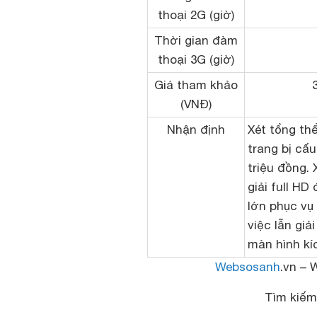
thoại 2G (giờ)
Thời gian đàm
thoại 3G (giờ)
Giá tham khảo
(VNĐ)
Nhận định
Xét tổng th
trang bị cấu
triệu đồng.
giải full HD
lớn phục vụ
việc lẫn giải
màn hình kí
Websosanh
.vn – 
Tìm kiế