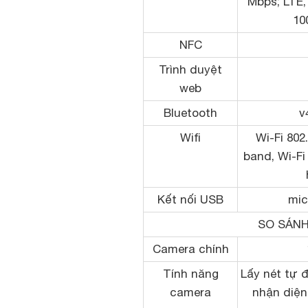
Mbps; LTE,
10
NFC
Trình duyệt
web
Bluetooth
v
Wifi
Wi-Fi 802
band, Wi-Fi
Kết nối USB
mic
SO SÁNH
Camera chính
Tính năng
Lấy nét tự đ
camera
nhận diện