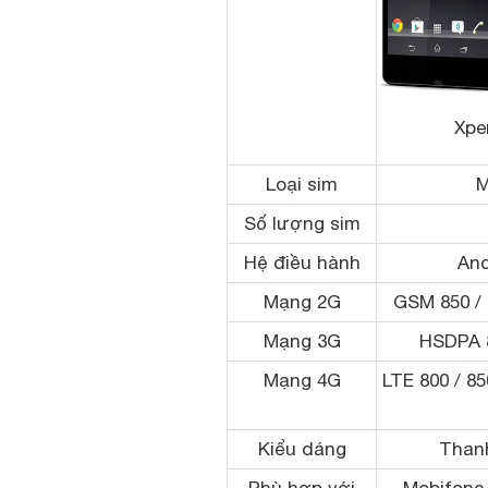
Xpe
Loại sim
M
Số lượng sim
Hệ điều hành
And
Mạng 2G
GSM 850 / 
Mạng 3G
HSDPA 8
Mạng 4G
LTE 800 / 85
Kiểu dáng
Than