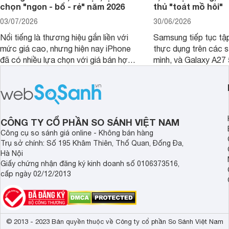
chọn "ngon - bổ - rẻ" năm 2026
thủ "toát mồ hôi"
03/07/2026
30/06/2026
Nổi tiếng là thương hiệu gắn liền với
Samsung tiếp tục tập
mức giá cao, nhưng hiện nay iPhone
thực dụng trên các 
đã có nhiều lựa chọn với giá bán hợp
mình, và Galaxy A27
lý hơn, giúp người dùng dễ dàng tiếp
thể hiện rõ định hướ
cận sản phẩm chính hãng.
tới cho người dùng m
lượng với nhiều tran
độ bền bỉ cho nhu cầ
dài.
CÔNG TY CỔ PHẦN SO SÁNH VIỆT NAM
Công cụ so sánh giá online - Không bán hàng
Trụ sở chính: Số 195 Khâm Thiên, Thổ Quan, Đống Đa,
Hà Nội
Giấy chứng nhận đăng ký kinh doanh số 0106373516,
cấp ngày 02/12/2013
© 2013 - 2023 Bản quyền thuộc về Công ty cổ phần So Sánh Việt Nam