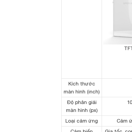
TF
Kích thước
màn hình (inch)
Độ phân giải
10
màn hình (px)
Loại cảm ứng
Cảm ứ
Cảm biến
Gia tốc, co