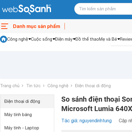
Danh mục sản phẩm
Công nghệ
Cuộc sống
Điện máy
Đồ thể thao
Mẹ và Bé
Revie
Trang chủ
Tin tức
Công nghệ
Điện thoại di động
So sánh điện thoại So
Điện thoại di động
Microsoft Lumia 640
Máy tính bảng
Tác giả: nguyendinhtung
Cập nh
Máy tính - Laptop