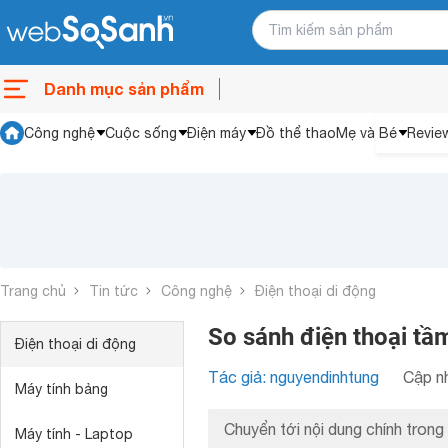
Danh mục sản phẩm
Công nghệ
Cuộc sống
Điện máy
Đồ thể thao
Mẹ và Bé
Revie
Trang chủ
Tin tức
Công nghệ
Điện thoại di động
So sánh điện thoại t
Điện thoại di động
Tác giả: nguyendinhtung
Cập nh
Máy tính bảng
Chuyển tới nội dung chính trong 
Máy tính - Laptop