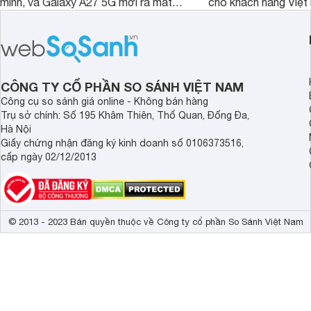
mình, và Galaxy A27 5G mới ra mắt
cho khách hàng Việt
thể hiện rõ định hướng này khi mang
smartphone chất lượ
tới cho người dùng một thiết bị chất
trang bị hiện đại hàn
lượng với nhiều trang bị ấn tượng và
khúc.
độ bền bỉ cho nhu cầu sử dụng lâu
dài.
CÔNG TY CỔ PHẦN SO SÁNH VIỆT NAM
Công cụ so sánh giá online - Không bán hàng
Trụ sở chính: Số 195 Khâm Thiên, Thổ Quan, Đống Đa,
Hà Nội
Giấy chứng nhận đăng ký kinh doanh số 0106373516,
cấp ngày 02/12/2013
© 2013 - 2023 Bản quyền thuộc về Công ty cổ phần So Sánh Việt Nam