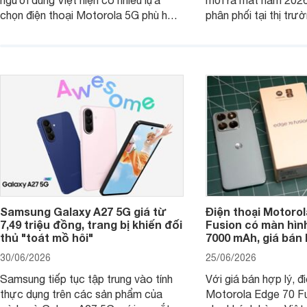
người dùng Việt hiện có nhiều lựa
mới ra mắt năm 202
chọn điện thoại Motorola 5G phù hợp
phân phối tại thị trư
với các nhu cầu sử dụng phổ biến, từ
Motorola Signature
giải trí, chụp ảnh đến làm việc hằng
khúc cao cấp. Hiện 
ngày.
được nhiều đại lý á
trình giảm giá hấp d
thêm một lựa chọn c
người dùng Việt.
Samsung Galaxy A27 5G giá từ
Điện thoại Motorol
7,49 triệu đồng, trang bị khiến đối
Fusion có màn hình
thủ "toát mồ hôi"
7000 mAh, giá bán 
30/06/2026
25/06/2026
Samsung tiếp tục tập trung vào tính
Với giá bán hợp lý, đ
thực dụng trên các sản phẩm của
Motorola Edge 70 Fu