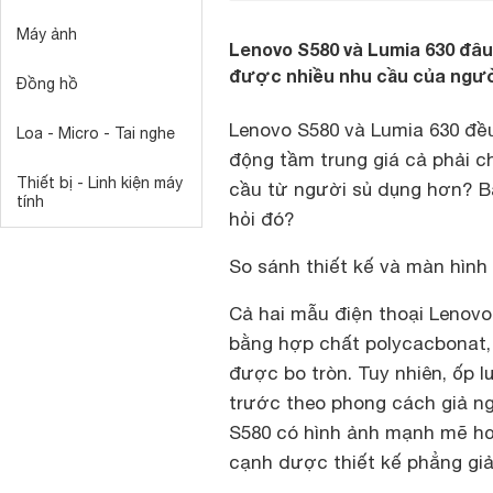
Máy ảnh
Lenovo S580 và Lumia 630 đâu 
được nhiều nhu cầu của ngư
Đồng hồ
Lenovo S580 và Lumia 630 đều
Loa - Micro - Tai nghe
động tầm trung giá cả phải c
Thiết bị - Linh kiện máy
cầu từ người sủ dụng hơn? Bà
tính
hỏi đó?
So sánh thiết kế và màn hình
Cả hai mẫu điện thoại Lenov
bằng hợp chất polycacbonat, 
được bo tròn. Tuy nhiên, ốp 
trước theo phong cách giả ng
S580 có hình ảnh mạnh mẽ hơ
cạnh dược thiết kế phẳng giả 