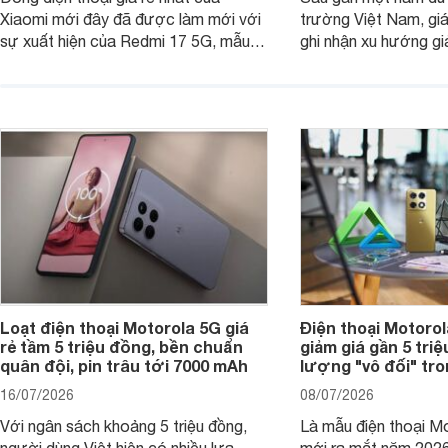
Xiaomi mới đây đã được làm mới với
trường Việt Nam, gi
sự xuất hiện của Redmi 17 5G, mẫu
ghi nhận xu hướng gi
máy đang nhận được sự quan tâm
cửa hàng phân phối c
của nhiều khách hàng.
nhiên, mức độ giảm 
máy có sự khác biệt 
Loạt điện thoại Motorola 5G giá
Điện thoại Motoro
rẻ tầm 5 triệu đồng, bền chuẩn
giảm giá gần 5 tri
quân đội, pin trâu tới 7000 mAh
lượng "vô đối" tr
16/07/2026
08/07/2026
Với ngân sách khoảng 5 triệu đồng,
Là mẫu điện thoại Mo